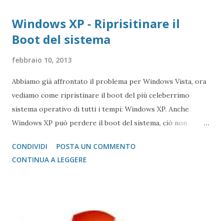
Windows XP - Riprisitinare il
Boot del sistema
febbraio 10, 2013
Abbiamo già affrontato il problema per Windows Vista, ora
vediamo come ripristinare il boot del più celeberrimo
sistema operativo di tutti i tempi: Windows XP. Anche
Windows XP può perdere il boot del sistema, ciò non
significa che il sistema operativo non sia più presente e
CONDIVIDI
POSTA UN COMMENTO
che i dati non siano più disponibili. Spesso, come per il
CONTINUA A LEGGERE
citato Windows Vista, è solo un problema di ricercare il
settore di avvio ed i file in esso contenuti. La perdita
dell'avvio può avere due cause principali o una errata
chiusura del sistema operativo (ad esempio stacco
improvviso dell'alimentazione) oppure una non corretta