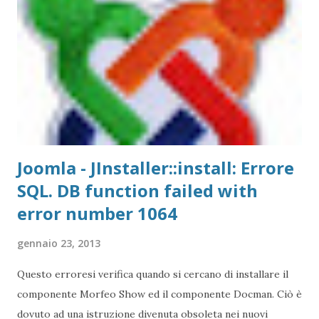
va spostato nel cestino (anche qui potrebbe essere
richiesta la password 3 - /System/Library/Extension
eliminare i file che iniziano per JRD (anche qui potrà essere
chiesta la password di amministrazione):
JRDMassStorageDriver.kext JRDMassStorageDriver64.kext
JRDUSBModemData32.kext JRDUSBModemData64.kext
Fatt...
Joomla - JInstaller::install: Errore
SQL. DB function failed with
error number 1064
gennaio 23, 2013
Questo erroresi verifica quando si cercano di installare il
componente Morfeo Show ed il componente Docman. Ciò è
dovuto ad una istruzione divenuta obsoleta nei nuovi