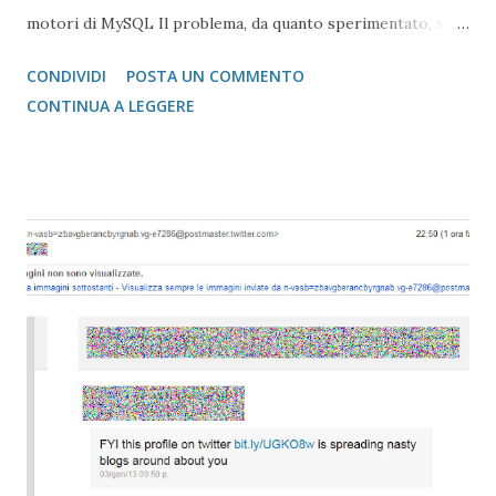
motori di MySQL Il problema, da quanto sperimentato, si
risolve sostituendo l'istruzione " Type " con " Engine " nel
CONDIVIDI
POSTA UN COMMENTO
file install.sql In Morfeo Show il file è posizionato
CONTINUA A LEGGERE
admin/install.mysql.sql In Docman il file è docman.xml (nella
cartella appena scompattata) Ricordo che per la versione
del Docman 1.4.0rc3 è necessario attivare il plug-in System
Legacy nella sezione plug-in Di seguito sono riportati i file
corretti con, incorporati, le traduzioni italiane Docman
1.4.0rc3 (Joomla 1.0. x funzionante con Joomla 1.5. x con
System Legacy eng+ita) Morfeo Show 1.2.0 (Joomla 1.5
nativo) con plug-in Clicca qui per la cartella con i
componenti ed i moduli già modificati Riporto tutto
l'errore che si presenta quando si installano questi oggetti
senzala correzione ...