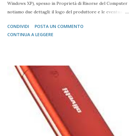
Windows XP), spesso in Proprietà di Risorse del Computer
notiamo due dettagli: il logo del produttore e le eventuali
Informazioni di Supporto. Quando ci è capitato di
CONDIVIDI
POSTA UN COMMENTO
reinstallare il sistema, questi dati (se non si è usato un CD
CONTINUA A LEGGERE
di Ripristino) sono andati persi. Ma quali sono i file in gioco
e, soprattutto possiamo personalizzarli? La risposta è si,
vediamo come. Innanzitutti i file in questione si devono
trovare (o si trovavano a seconda dei casi) nella cartella
%WinDir%\System32 ed i file si devono chiamare
OEMLOGO.BMP ed OEMINFO.INI Il file OEMLOGO.BMP
deve essere grande al massimo 180 x 115 pixel Il file
OEMINFO.INI deve essere strutturato nel seguente modo:
[General] Manufacturer=GIOVANNI DI CECCA
Model=http://www.dicecca.net [Support Information]
line1="Sistema gestito da" line2="" line3="Giovanni DI
CECCA" line4= line5...