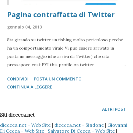
Pagina contraffatta di Twitter
gennaio 04, 2013
Sta girando su twitter un fishing molto pericoloso perché
ha un comportamento virale Vi può essere arrivato in
posta un messaggio (che arriva da Twitter) che cita
pressapoco così: FYI this profile on twitter
bit.ly/UGKO8w is spreading nasty blogs around about you
CONDIVIDI
POSTA UN COMMENTO
03/gen/13 09:50 p. GMail - Messagio da Twitter che punta
CONTINUA A LEGGERE
ad una pagina fishing Cliccando sul link (che ho messo
sopra in corsivo) porta ad una pagina in tutto e pertutto
uguale a quella di Twitter versione inglese che chiede la
ALTRI POST
vostra autenticazione: Pagina Twitter falsa Il mittente del
Siti dicecca.net
messaggio è un vostro conoscente (follower) e quindi lo
dicecca.net - Web Site
|
dicecca.net - Sindone
|
Giovanni
Di Cecca - Web Site
|
Salvatore Di Cecca - Web Site
|
considerate attendibile In rosso è sottolineato l'indirizzo