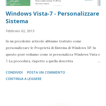
Windows Vista-7 - Personalizzare
Sistema
febbraio 02, 2013
In un precdente articolo abbiamo trattato come
personalizzare le Proprietà di Sistema di Windows XP. In
questo post vediamo come si personalizza Windows Vista e
7. La procedura, rispetto a quella descritta
precedentemente (e che, ricordo, va dal Windows 95 al
CONDIVIDI
POSTA UN COMMENTO
Windows XP), mette mano, direttamente, al Registry di
CONTINUA A LEGGERE
Windows, quindi si deve fare molta attenzione. Quindi da
Esegui , oppure dal Prompt dei comandi (la classica
interfaccia a caratteri) digitiamo regedit La chiave che ci
interessa si trova qui: