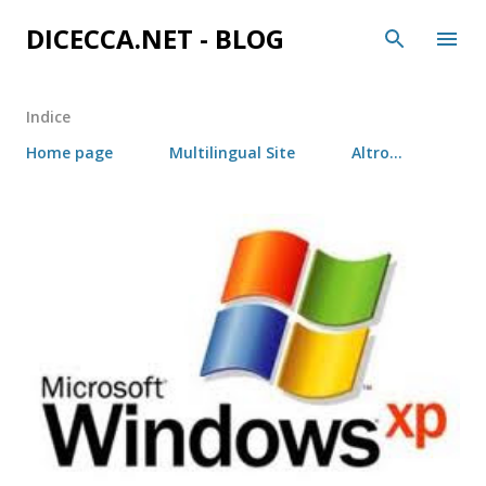
Passa ai contenuti principali
DICECCA.NET - BLOG
Indice
Home page
Multilingual Site
Altro…
P
o
s
t