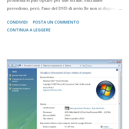
problema si può optare per due strade, entrambe
prevedono, però, l'uso del DVD di avvio Se non si dispone
del DVD e si ha un po' tempo da investire, clicca qui per
CONDIVIDI
POSTA UN COMMENTO
scaricare l'ISO In caso si possedesse il DVD di avvio, allora
CONTINUA A LEGGERE
si può optare per la prima strada... la più semplice: 1 -
avviare PC con il dvd nel lettore 2 - alla schermata Installa
cliccare in basso a sinistra dove sta scritto Ripistino del
Computer 3 - Alla schermata successiva seleizionare il
sistema e cliccare su Avanti 4 - A questo punto nella
seguente schermata cliccare Ripristino all'Avvio 5 - Il
sistema a questo punto inizierà a "smanettare" per
riscrivere i file di boot Questo metodo appena descritto è
quello più semplice, e nella maggior parte dei casi quello
più funzionale Capita, però che questa procedura non
funzioni. Pe...