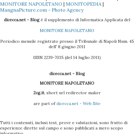
MONITORE NAPOLETANO
|
MONITOPEDIA
|
del sito dove vi state collegando che è simile a quello di
MangnaPicture.com - Photo Agency
twitter http://ivtvtter.com/bq/verify/?
dicecca.net - Blog
è il supplemento di Informatica Applicata del
&account_secure_login FireFox e Google, credo lo
MONITORE NAPOLETANO
abbiano già considerato contraffatto, comunque allerta...
sempre...
Periodico mensile registrato presso il Tribunale di Napoli Num. 45
dell' 8 giugno 2011
ISSN 2239-7035 (del 14 luglio 2011)
dicecca.net - Blog
MONITORE NAPOLETANO
2cg.it
, short url redirector maker
are part of
dicecca.net - Web Site
Tutti i contenuti, inclusi test, prove e valutazioni, sono frutto di
esperienze dirette sul campo e sono pubblicati a mero scopo
informativo.