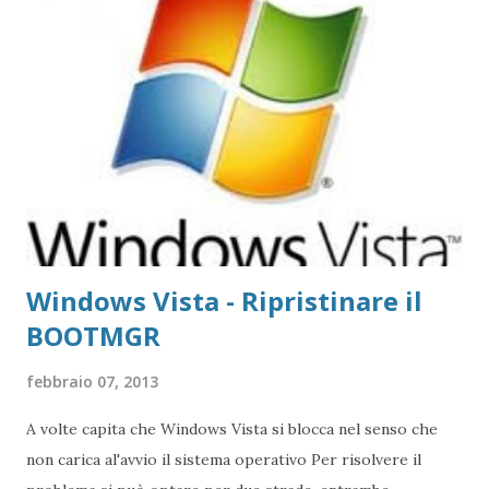
manutenzione (scandisk e defrag) protatta nel corso del
tempo e unitamente all'uso quotidiano del PC Per risolvere
questo spiacevole inconveniente occorrono non più di 5
minuti: 1 - Prendere il CD di avvio di Windows XP 2 -
Inserirlo nel PC e avviare il sistema da CD come se si
volesse installarlo 3 - Alla schermata blu il sistema chiederà
se inst...
Windows Vista - Ripristinare il
BOOTMGR
febbraio 07, 2013
A volte capita che Windows Vista si blocca nel senso che
non carica al'avvio il sistema operativo Per risolvere il