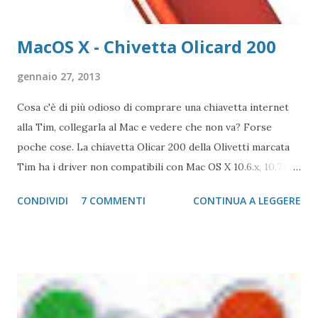
MacOS X - Chivetta Olicard 200
gennaio 27, 2013
Cosa c'è di più odioso di comprare una chiavetta internet
alla Tim, collegarla al Mac e vedere che non va? Forse
poche cose. La chiavetta Olicar 200 della Olivetti marcata
Tim ha i driver non compatibili con Mac OS X 10.6.x, 10.7.x e
10.8.x. A questo punto il problema sorge, come di risolve?
CONDIVIDI
7 COMMENTI
CONTINUA A LEGGERE
Per prima cosa si devono disintallare i driver usciti in
dotazione Come? Il driver copia i dati in tre cartelle: 1 - In
Applications ( /Applications ) c'è il file chiavetta Internet
Olicard 200 che va spostata nel cestino (potrebbe essere
richiesta la password di amministratore) 2 - In
/Library/Modem Scripts c'è il file JRD_HSPA_Modem che