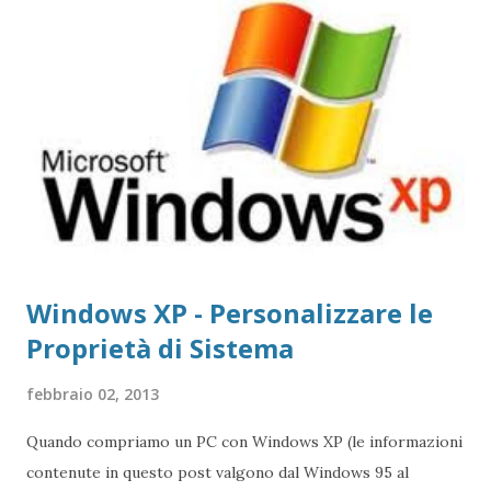
HKEY_LOCAL_MACHINE\SOFTWARE\Microsoft\Windo
ws\CurrentVersion\OEMInformation Come possiamo
osservare dalla prossima schermata, quando installiamo il
sistema ex novo, non ha informazioni: A questo punto
dobbiamo creare la chiavi all'interno del Registry. Cliccando
su Modifica -> Nuovo -> Valore Stringa Creiamo la voce
Logo e dopo clcchiamo sopra due volte, comparirà una
finestra come nella prossima schermata A differenza delle
precedenti versioni...
Windows XP - Personalizzare le
Proprietà di Sistema
febbraio 02, 2013
Quando compriamo un PC con Windows XP (le informazioni
contenute in questo post valgono dal Windows 95 al