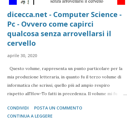
dicecca.net - Computer Science -
Pc - Ovvero come capirci
qualcosa senza arrovellarsi il
cervello
aprile 30, 2020
Questo volume, rappresenta un punto particolare per la
mia produzione letteraria, in quanto fu il terzo volume di
informatica che scrissi, quello più ad ampio respiro
rispetto all'How-To fatti in precedenza. Il volume mi fu
richiesto nel 1996 per un corso di aggiornamento in
CONDIVIDI
POSTA UN COMMENTO
Informatica per i miei professori del Liceo Scientifico
CONTINUA A LEGGERE
Statale "Vincenzo Cuoco" di Napoli, dove mi ero appena
diplomato (spostato poi all'anno 1997). Questo volume (con