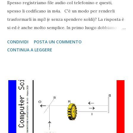
Spesso registriamo file audio col telefonino e questi,
spesso li codificano in m4a. C'è un modo per renderli
trasformarli in mp3 (e senza spendere soldi)? La risposta è
si ed è anche molto semplice. In primo luogo dobbiamo
usare un programma freeware chiamato Audacity, uno dei
CONDIVIDI
POSTA UN COMMENTO
migliori probabilmente in circolazione ( clicca qui per
CONTINUA A LEGGERE
scaricare il file , clicca qui per andare sul sito ) Una volta
installato, se per l'esportazione in MP3 non abbiamo
necessità di ulteriori codec, per importare gli m4a , invece,
abbiamo bisogno di un codec FFMpeg ( clicca qui per
scaricare il file , clicca qui per la pagina ).