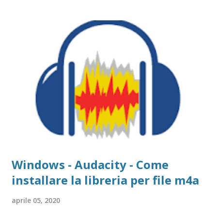
Windows 95, scritto in quell'occasione e pubblicato poi per
CUEN nel 1999 ) mi fu richiesto dal mio professore di
Matematica e Fisica Prof. Corrado Fadini, che volle credere
nelle capacità del suo studente di raccontare questo strano
mondo e di cui rimango sempre debitore Il libro, fu
integrato, poi, nel volume How To Use Windows 98, nella
parte iniziale, pubblicato da CUEN nel 2001 .
Windows - Audacity - Come
installare la libreria per file m4a
aprile 05, 2020