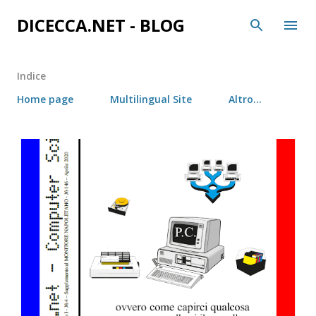
Passa ai contenuti principali
DICECCA.NET - BLOG
Indice
Home page
Multilingual Site
Altro…
P
o
s
t