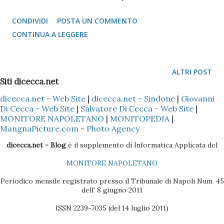
altri utenti senza inficiare i nostri dati, la nostra macchina.
CONDIVIDI
POSTA UN COMMENTO
E' ovvio che da molti anni a questa parte, da quando le line
CONTINUA A LEGGERE
DSL (Asimmetriche o meno) hanno consentito di poter
avere una connessione più fluida praticamente simile (best
effort) a quella di una rete locale classica
ALTRI POST
Siti dicecca.net
dicecca.net - Web Site
|
dicecca.net - Sindone
|
Giovanni
Di Cecca - Web Site
|
Salvatore Di Cecca - Web Site
|
MONITORE NAPOLETANO
|
MONITOPEDIA
|
MangnaPicture.com - Photo Agency
dicecca.net - Blog
è il supplemento di Informatica Applicata del
MONITORE NAPOLETANO
Periodico mensile registrato presso il Tribunale di Napoli Num. 45
dell' 8 giugno 2011
ISSN 2239-7035 (del 14 luglio 2011)