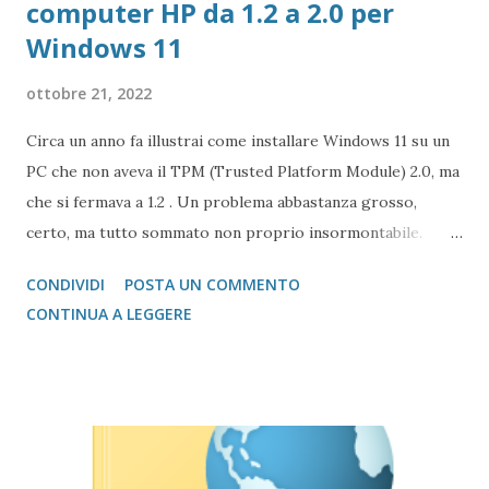
computer HP da 1.2 a 2.0 per
Windows 11
ottobre 21, 2022
Circa un anno fa illustrai come installare Windows 11 su un
PC che non aveva il TPM (Trusted Platform Module) 2.0, ma
che si fermava a 1.2 . Un problema abbastanza grosso,
certo, ma tutto sommato non proprio insormontabile.
Alcuni costruttori, come HP (nostro caso di riferimento),
CONDIVIDI
POSTA UN COMMENTO
possono upgradare il firmware del dispositivo da 1.2 a 2.0,
CONTINUA A LEGGERE
attraverso una procedura non proprio semplice, ma
sicuramente interessante dal punto di vista informatico.