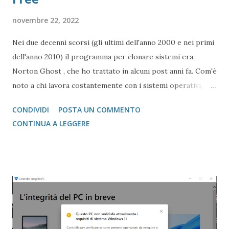
novembre 22, 2022
Nei due decenni scorsi (gli ultimi dell'anno 2000 e nei primi
dell'anno 2010) il programma per clonare sistemi era
Norton Ghost , che ho trattato in alcuni post anni fa. Com'è
noto a chi lavora costantemente con i sistemi operativi,
Norton Ghost è rimasto fermo alla versione 15.0.1.36526 (24
CONDIVIDI
POSTA UN COMMENTO
novembre 2009), ovvero a più di un decennio fa e chi ha
CONTINUA A LEGGERE
provato a fare delle clonazioni di sistema si sarà reso conto
che Windows 10 e 11 non sono supportati