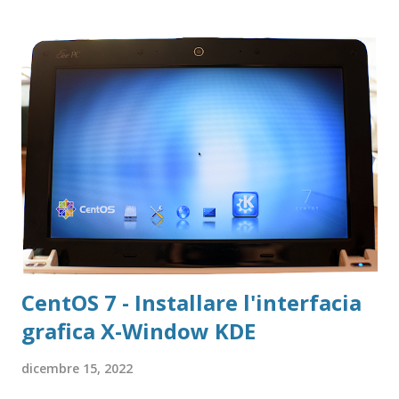
o lettori E-Book tipo Kindle o Kobo. Per quanto l'idea
fosse buona ed anche la realizzazione di un modello
prototipale che avevo fatto era "ragionevolmente"
fattibile, rimaneva di fatto il problema di distribuzione.
CentOS 7 - Installare l'interfacia
grafica X-Window KDE
dicembre 15, 2022