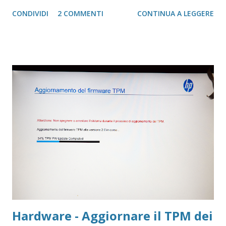
circa un anno fa, quando uscì la prima versione di Windows
CONDIVIDI
2 COMMENTI
CONTINUA A LEGGERE
11, che installammo usando una serie di applicazioni che
modificavano l'iso di partenza. Con la data del 14 ottobre
2025 (tra 3 anni) Microsoft terminerà il supporto per
Windows 10 (circa 10 anni di vita) per lasciare spazio solo a
Windows 11 e/o superiori
Hardware - Aggiornare il TPM dei