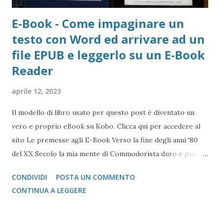
E-Book - Come impaginare un
testo con Word ed arrivare ad un
file EPUB e leggerlo su un E-Book
Reader
aprile 12, 2023
Il modello di libro usato per questo post è diventato un
vero e proprio eBook su Kobo. Clicca qui per accedere al
sito Le premesse agli E-Book Verso la fine degli anni '80
del XX Secolo la mia mente di Commodorista duro e puro
(doveva essere il 1988, quindi avevo 10-11 anni) partorì
CONDIVIDI
POSTA UN COMMENTO
un'idea che oggi sembra banale, ma all'epoca era abbastanza
CONTINUA A LEGGERE
avanti: usare il Commodore 64 per costruire libri
elettronici, un po' come facciamo oggi con uno smartphone