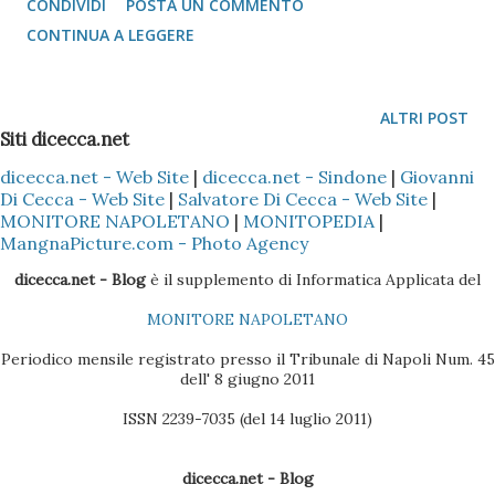
CONDIVIDI
POSTA UN COMMENTO
(nella speranza che fossero venute bene e non mosse...)
CONTINUA A LEGGERE
ALTRI POST
Siti dicecca.net
dicecca.net - Web Site
|
dicecca.net - Sindone
|
Giovanni
Di Cecca - Web Site
|
Salvatore Di Cecca - Web Site
|
MONITORE NAPOLETANO
|
MONITOPEDIA
|
MangnaPicture.com - Photo Agency
dicecca.net - Blog
è il supplemento di Informatica Applicata del
MONITORE NAPOLETANO
Periodico mensile registrato presso il Tribunale di Napoli Num. 45
dell' 8 giugno 2011
ISSN 2239-7035 (del 14 luglio 2011)
dicecca.net - Blog