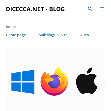
Passa ai contenuti principali
DICECCA.NET - BLOG
Indice
Home page
Multilingual Site
Altro…
P
o
s
t