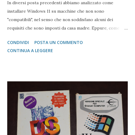
In diversi posta precedenti abbiamo analizzato come
installare Windows 11 su macchine che non sono
"compatibili", nel senso che non soddisfano alcuni dei
requisiti che sono imposti da casa madre. Eppure, come
abbiamo affrontato in altre occasioni una macchina
CONDIVIDI
POSTA UN COMMENTO
comprata nel 2011 di alto livello (Processore i7 e 16MB di
CONTINUA A LEGGERE
RAM oltre ad un SSD adeguato) non può essere
considerato alla stregua di un Celeron più o meno recente.