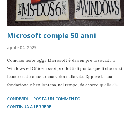
Microsoft compie 50 anni
aprile 04, 2025
Comunemente oggi, Microsoft è da sempre associata a
Windows ed Office, i suoi prodotti di punta, quelli che tutti
hanno usato almeno una volta nella vita. Eppure la sua
fondazione è ben lontana, nel tempo, da essere quella che si
può immaginare. Come spesso ho detto su queste colonne,
CONDIVIDI
POSTA UN COMMENTO
l'informatica come la intendiamo oggi, ha radici abbastanza
CONTINUA A LEGGERE
"antiche", venutesi a formare tra la metà degli anni '70 del
XX Secolo ed i primi 2000.