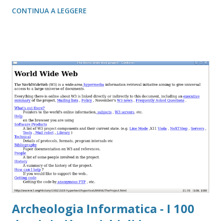
presunta Tomba di Dracula, Vlad III Tepes, l'Impalatore,
CONTINUA A LEGGERE
invece di essere sepolto in Romania (tra Bucarest e
Giurgiu) sembra che sia sepolto a Napoli presso la chiesa,
nel chiostro, di Santa Maria La Nova . Suggestive ipotesi
che sembrano suffragate da indizi, ma che hanno in questa
epigrafe (che ho messo in photo story) una possibile prova
di veridicità. Il presunto sepolcro di Dracula, in prima
battuta, doveva essere sistemato all'interno del Cappellone
di San Giacomo della Marca dentro la chiesa di Santa Maria
la Nova, poi, dovrebbe essere stato spostato verso
l'esterno, nel chiostro dove si trova attualmente. Nella
cappella dentro la chiesa, esiste ancora oggi una epigrafe
(quella in photo) che reca...
Archeologia Informatica - I 100