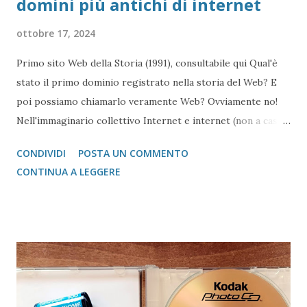
domini più antichi di internet
ottobre 17, 2024
Primo sito Web della Storia (1991), consultabile qui Qual'è
stato il primo dominio registrato nella storia del Web? E
poi possiamo chiamarlo veramente Web? Ovviamente no!
Nell'immaginario collettivo Internet e internet (non a caso
con la I maoiuscola e minuscola, secondo la nomenclatura
CONDIVIDI
POSTA UN COMMENTO
che il Prof. Tanenbaum da' nel suo libro Reti di Calcolatori )
CONTINUA A LEGGERE
sono la stessa cosa, ovvero il sito web di un giornale,
servizio, o qualsiasi altra cosa che faccia riferimento
comunque in senso stretto o lato al Web. In effetti internet
non è' il web, ma è un protocollo che gestisce le
comunicazioni tra macchine . Dopo Polaroid Palette e
Kodak Photo CD , ecco un nuovo viaggio attraverso i
domini più antichi di internet, ovviamente anche più antichi