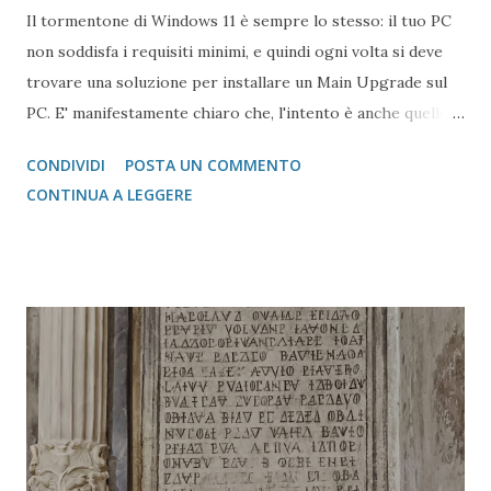
Il tormentone di Windows 11 è sempre lo stesso: il tuo PC
non soddisfa i requisiti minimi, e quindi ogni volta si deve
trovare una soluzione per installare un Main Upgrade sul
PC. E' manifestamente chiaro che, l'intento è anche quello
di ammodernare il parco PC in giro, ma spesso, come ho
CONDIVIDI
POSTA UN COMMENTO
detto tante e tante volte su questo Blog, non
CONTINUA A LEGGERE
necessariamente macchine efficienti ed adeguate debbano
essere sostituite. In questo post cerchiamo di aggiornare
un Workstation da Windows 11 Pro 22H2 a 24H2