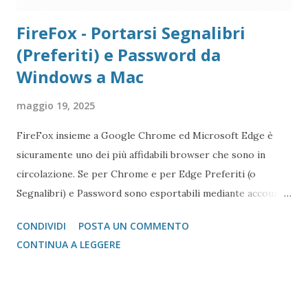
FireFox - Portarsi Segnalibri
(Preferiti) e Password da
Windows a Mac
maggio 19, 2025
FireFox insieme a Google Chrome ed Microsoft Edge è
sicuramente uno dei più affidabili browser che sono in
circolazione. Se per Chrome e per Edge Preferiti (o
Segnalibri) e Password sono esportabili mediante account
Google o Microsoft su qualsiasi dispositivo, per FireFox,
CONDIVIDI
POSTA UN COMMENTO
se non vogliamo registrare i nostri dati sul loro cloud
CONTINUA A LEGGERE
diventa un po' più complesso fare il porting.