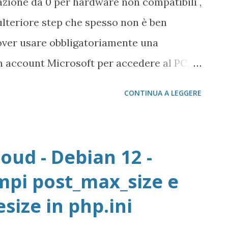
lazione da 0 per hardware non compatibili ,
lteriore step che spesso non è ben
dover usare obbligatoriamente una
n account Microsoft per accedere al PC,
adeva per Windows 10 e per le prime
CONTINUA A LEGGERE
oud - Debian 12 -
mpi post_max_size e
size in php.ini