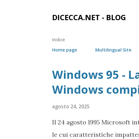
DICECCA.NET - BLOG
Indice
Home page
Multilingual Site
Windows 95 - La
P
o
Windows compi
s
t
agosto 24, 2025
Il 24 agosto 1995 Microsoft i
le cui caratteristiche impatte