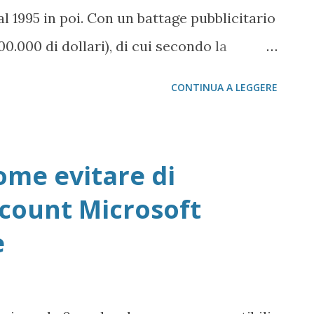
l 1995 in poi. Con un battage pubblicitario
0.000 di dollari), di cui secondo la
Gates, Mick Jagger chiese una cifra di 8
CONTINUA A LEGGERE
ei Rolling Stones Start Me Up , pagati
ome evitare di
ccount Microsoft
e