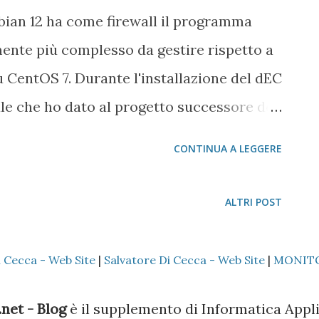
ian 12 ha come firewall il programma
ente più complesso da gestire rispetto a
u CentOS 7. Durante l'installazione del dEC
e che ho dato al progetto successore del
an 12 ) abbiamo eliminato il programma
CONTINUA A LEGGERE
llazione. In questo Post installiamo
otezione della macchina
ALTRI POST
i Cecca - Web Site
|
Salvatore Di Cecca - Web Site
|
MONIT
net - Blog
è il supplemento di Informatica Appli