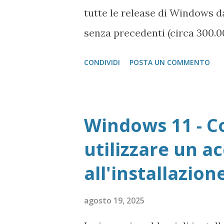
tutte le release di Windows da
senza precedenti (circa 300.00
leggenda, su richiesta di Bill 
CONDIVIDI
POSTA UN COMMENTO
milioni di dollari per brano d
praticamente sull'unghia.
Windows 11 - C
utilizzare un a
all'installazion
agosto 19, 2025