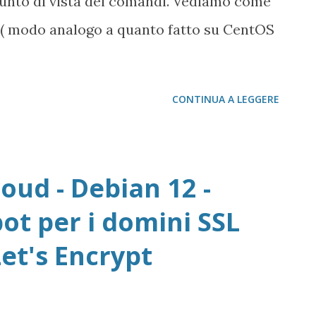
 punto di vista dei comandi. Vediamo come
 ( modo analogo a quanto fatto su CentOS
CONTINUA A LEGGERE
oud - Debian 12 -
bot per i domini SSL
Let's Encrypt