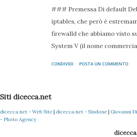
### Premessa Di default Deb
iptables, che però è estremam
firewalld che abbiamo visto s
System V (il nome commercial
dEC System IV fatto con Debi
CONDIVIDI
POSTA UN COMMENTO
iptables per praticità di insta
Firewalld come firewall di pr
Siti dicecca.net
dicecca.net - Web Site
|
dicecca.net - Sindone
|
Giovanni D
- Photo Agency
dicecca.