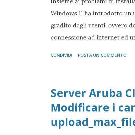
Insieme ai problemi di instal
Windows 11 ha introdotto un u
gradito dagli utenti, ovvero 
connessione ad internet ed u
differentemente da come acc
CONDIVIDI
POSTA UN COMMENTO
versioni di Windows 11.
Server Aruba Cl
Modificare i ca
upload_max_file