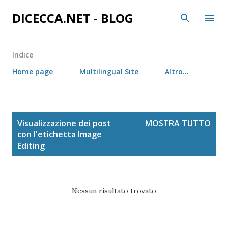
Passa ai contenuti principali
DICECCA.NET - BLOG
Indice
Home page
Multilingual Site
Altro…
P
Visualizzazione dei post
MOSTRA TUTTO
o
con l'etichetta
Image
s
Editing
t
Nessun risultato trovato