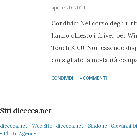
aprile 20, 2010
Condividi Nel corso degli ult
hanno chiesto i driver per W
Touch X100. Non essendo dispon
consigliato la modalità comp
punto vediamo insieme come si
CONDIVIDI
4 COMMENTI
descritti nel post Penna Alc
comunque. Colleghiamo la pen
un Asus EEE PC 1005P con ins
Siti dicecca.net
colleghiamo la penna al PC, c
dicecca.net - Web Site
|
dicecca.net - Sindone
|
Giovanni D
cartella per visualizzare file 
- Photo Agency