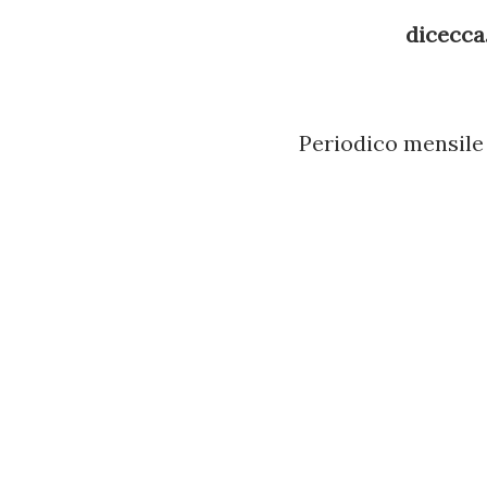
selezioniamo le Proprietà de
dicecca.
Compatibilità selezioniamo c
come amministratore . Cliccan
Periodico mensile 
programma di installazione c
su Windows XP. Alla fine del p