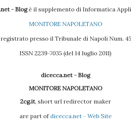
l file Showmodem.exe Nella scheda
net - Blog
è il supplemento di Informatica Appli
ompatibilità Windows XP SP2 ed Esegui
MONITORE NAPOLETANO
do su Applica ed OK , facciamo partire il
registrato presso il Tribunale di Napoli Num. 45 
ome se stessimo installando la pennetta
ISSN 2239-7035 (del 14 luglio 2011)
rocesso, avremo sul desk...
dicecca.net - Blog
MONITORE NAPOLETANO
2cg.it
, short url redirector maker
are part of
dicecca.net - Web Site