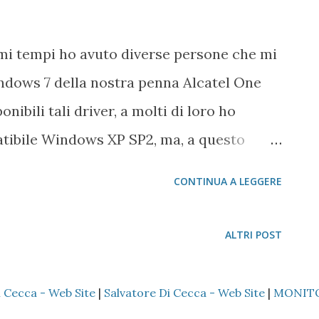
imi tempi ho avuto diverse persone che mi
indows 7 della nostra penna Alcatel One
ibili tali driver, a molti di loro ho
atibile Windows XP SP2, ma, a questo
 fa. In primo luogo, tutti i parametri
CONTINUA A LEGGERE
atel One Touch X100 Wind valgono
na al PC. Per questo articolo sto usando
ALTRI POST
tallato Windows 7 Starter Edition. Quando
ompare l'autoplay, clicchiamo su Apri
i Cecca - Web Site
|
Salvatore Di Cecca - Web Site
|
MONIT
. Con il tasto destro del mouse