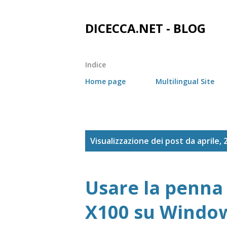
DICECCA.NET - BLOG
Indice
Home page
Multilingual Site
P
Visualizzazione dei post da aprile, 
o
s
Usare la penna
t
X100 su Windo