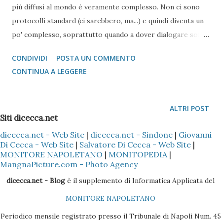
più diffusi al mondo è veramente complesso. Non ci sono
protocolli standard (ci sarebbero, ma...) e quindi diventa un
po' complesso, soprattutto quando a dover dialogare sono
Windows e iOS, Mac ed Android.
CONDIVIDI
POSTA UN COMMENTO
CONTINUA A LEGGERE
ALTRI POST
Siti dicecca.net
dicecca.net - Web Site
|
dicecca.net - Sindone
|
Giovanni
Di Cecca - Web Site
|
Salvatore Di Cecca - Web Site
|
MONITORE NAPOLETANO
|
MONITOPEDIA
|
MangnaPicture.com - Photo Agency
dicecca.net - Blog
è il supplemento di Informatica Applicata del
MONITORE NAPOLETANO
Periodico mensile registrato presso il Tribunale di Napoli Num. 45