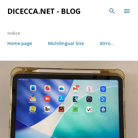
Passa ai contenuti principali
DICECCA.NET - BLOG
Indice
Home page
Multilingual Site
Altro…
P
o
s
t