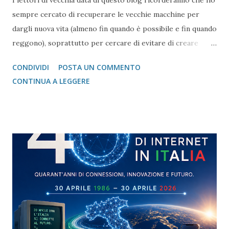
I lettori di vecchia data di questo blog ricorderanno che ho
sempre cercato di recuperare le vecchie macchine per
dargli nuova vita (almeno fin quando è possibile e fin quando
reggono), soprattutto per cercare di evitare di creare
molti rifiuti tecnologici che se non smaltiti bene inquinano
CONDIVIDI
POSTA UN COMMENTO
e, soprattutto in tempi come questi dove le materie prime
CONTINUA A LEGGERE
per costruire nuovi dispositivi sono merce rara a causa di
guerre e richieste per la costruzione di Data Center AI.