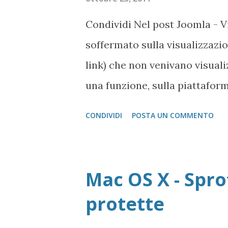
stampante è resettata 8- Speg
Condividi Nel post Joomla - Vi
soffermato sulla visualizzaz
link) che non venivano visuali
una funzione, sulla piattaforma
fattispece 1.0.15b) sempre sott
CONDIVIDI
POSTA UN COMMENTO
5.3.8), i contenuti presenti ne
dovuto, anche in questo caso,
durante la chiamata di una fu
Mac OS X - Spro
deve effettuare la seguente mod
protette
nella posizione [sito web in
joomla]/includes/Cache/Lit