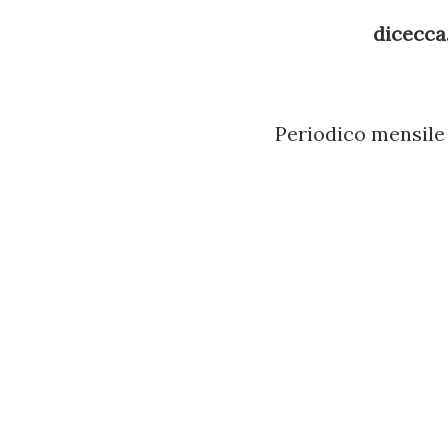
il passaggio per riferimento di
dicecca.
joomla]/modules/mod_mainm
buildXML(&$params) usa un pa
Periodico mensile 
la nuova release di PHP deve 
buildXML($...