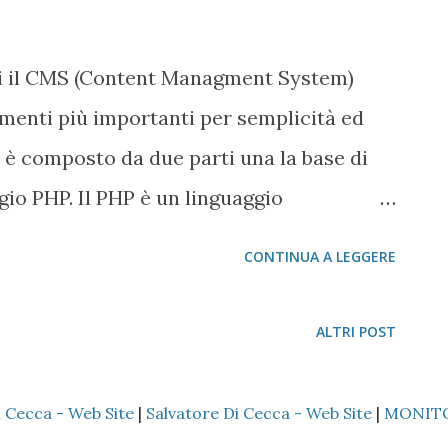
llato per default. Per ovviare al problema,
si attiva il superutente, usando su - e poi
iti il CMS (Content Managment System)
uò installare usando la seguente sintassi
menti più importanti per semplicità ed
rocesso di installazione (che,
 è composto da due parti una la base di
a...
aggio PHP. Il PHP è un linguaggio
su richiesta della pagina formatta in HTML
CONTINUA A LEGGERE
owser web può leggere ed interpretare
a richiesta. L'ultima versione di PHP, la
ALTRI POST
 5.3.8) ha reso deprecabile (sic!) l'uso di
i nelle funzioni (che per chi conosce il
i Cecca - Web Site
|
Salvatore Di Cecca - Web Site
|
MONIT
tchie ne sa qualche cosa). Per l'esattezza