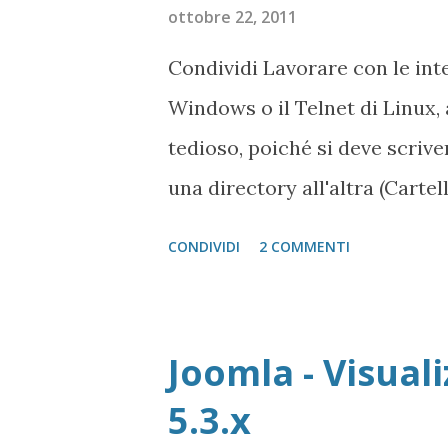
ottobre 22, 2011
Condividi Lavorare con le int
Windows o il Telnet di Linux,
tedioso, poiché si deve scrive
una directory all'altra (Carte
se si devono effettuare delle 
CONDIVIDI
2 COMMENTI
spostamento, se i path assolut
sono) diventa ancora più ted
per Linux (ma multipiattafor
Joomla - Visuali
felice memoria, chiamato M
5.3.x
chiamato MC. Sui Server Aruba.