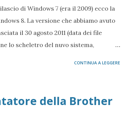
lascio di Windows 7 (era il 2009) ecco la
ndows 8. La versione che abbiamo avuto
sciata il 30 agosto 2011 (data dei file
ne lo scheletro del nuvo sistema,
Screen. Dal punto di vista della release,
CONTINUA A LEGGERE
re base è ancora una evoluzione di
Infatti la versione analizzata è 6.2.8201.
 (a parte il non aver riconosciuto delle
ntatore della Brother
, ma al momento devo ancora installare i
cepisce come il nuovo sistema operativo
e orientato al touch screen poiché la