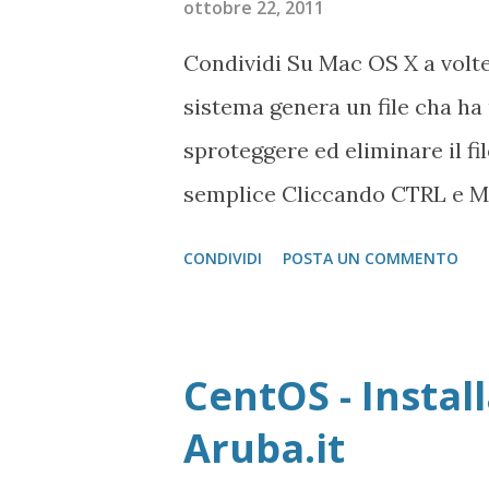
ottobre 22, 2011
Linux case sensitive, le maius
Condividi Su Mac OS X a volte 
riga $arguments = func_get_ar
sistema genera un file cha ha 
seguente sintassi: $argument
sproteggere ed eliminare il f
func_num_args(); for(...
semplice Cliccando CTRL e Mo
nei mouse per Mac a due tasti
CONDIVIDI
POSTA UN COMMENTO
Selezionando Ottieni informa
Cliccando sul checkbox Protett
eliminare cartella e contenut
CentOS - Instal
Aruba.it