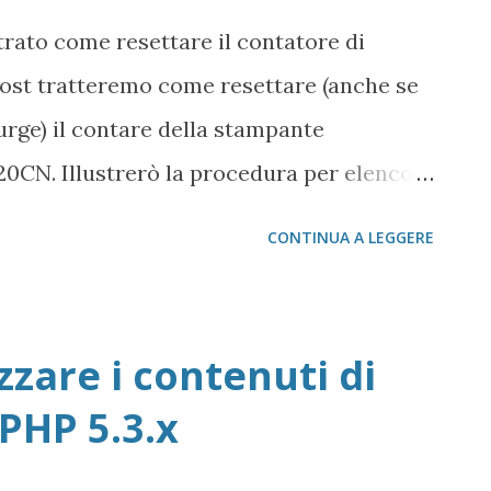
oni sono inserite sul nuovo pulsante Start,
strato come resettare il contatore di
istemi è diventata un'app (come si dice
post tratteremo come resettare (anche se
 tradizioni stile iPhone, lo ...
urge) il contare della stampante
0CN. Illustrerò la procedura per elenco
 Premere in successione i seguenti tasti
CONTINUA A LEGGERE
- Le luci le lampeggiano, siamo quindi
 Premere in sequenza dalla tastiera
mere il tasto INIZIO MONO fin quando
zzare i contenuti di
E: xxxxx (dove le x stanno ad indicare
 PHP 5.3.x
tastiera del fax il seguente codice 2783
tore PURGE torna a 0 e di conseguenza la