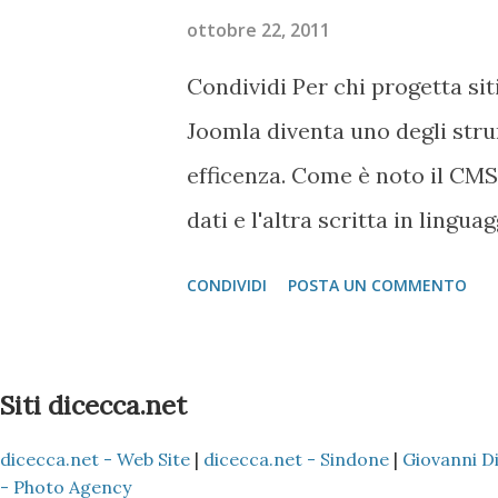
webfarm d'Europa, non è insta
ottobre 22, 2011
in modalità root (cioé quando 
Condividi Per chi progetta s
reinserendo la password) si p
Joomla diventa uno degli stru
yum install mc Alla fine del p
efficenza. Come è noto il CMS
fortunatamente, è automatico) 
dati e l'altra scritta in lingu
interpretato lato server che 
CONDIVIDI
POSTA UN COMMENTO
(l'unico linguaggio che il br
insieme al JavaScript) la pagin
5.3.x (nel mio caso specifico il
Siti dicecca.net
alcuni metodi da passaggio dat
dicecca.net - Web Site
|
dicecca.net - Sindone
|
Giovanni D
Linguaggio C di Kernighan e Ri
- Photo Agency