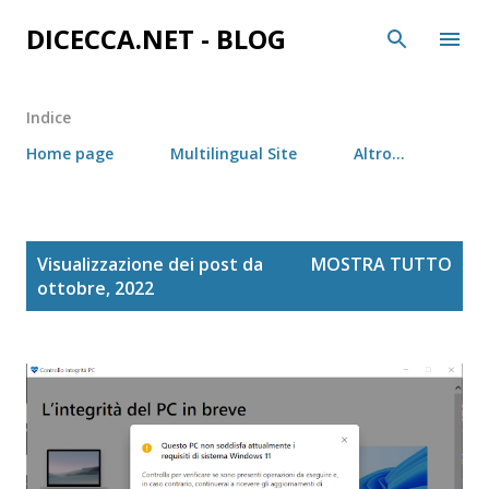
Passa ai contenuti principali
DICECCA.NET - BLOG
Indice
Home page
Multilingual Site
Altro…
P
Visualizzazione dei post da
MOSTRA TUTTO
o
ottobre, 2022
s
t