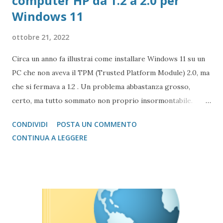
computer HP da 1.2 a 2.0 per
Windows 11
ottobre 21, 2022
Circa un anno fa illustrai come installare Windows 11 su un
PC che non aveva il TPM (Trusted Platform Module) 2.0, ma
che si fermava a 1.2 . Un problema abbastanza grosso,
certo, ma tutto sommato non proprio insormontabile.
Alcuni costruttori, come HP (nostro caso di riferimento),
CONDIVIDI
POSTA UN COMMENTO
possono upgradare il firmware del dispositivo da 1.2 a 2.0,
CONTINUA A LEGGERE
attraverso una procedura non proprio semplice, ma
sicuramente interessante dal punto di vista informatico.