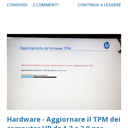
CONDIVIDI
2 COMMENTI
CONTINUA A LEGGERE
11, che installammo usando una serie di applicazioni che
modificavano l'iso di partenza. Con la data del 14 ottobre
2025 (tra 3 anni) Microsoft terminerà il supporto per
Windows 10 (circa 10 anni di vita) per lasciare spazio solo a
Windows 11 e/o superiori
Hardware - Aggiornare il TPM dei