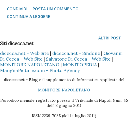
altri utenti senza inficiare i nostri dati, la nostra macchina.
CONDIVIDI
POSTA UN COMMENTO
E' ovvio che da molti anni a questa parte, da quando le line
CONTINUA A LEGGERE
DSL (Asimmetriche o meno) hanno consentito di poter
avere una connessione più fluida praticamente simile (best
effort) a quella di una rete locale classica
ALTRI POST
Siti dicecca.net
dicecca.net - Web Site
|
dicecca.net - Sindone
|
Giovanni
Di Cecca - Web Site
|
Salvatore Di Cecca - Web Site
|
MONITORE NAPOLETANO
|
MONITOPEDIA
|
MangnaPicture.com - Photo Agency
dicecca.net - Blog
è il supplemento di Informatica Applicata del
MONITORE NAPOLETANO
Periodico mensile registrato presso il Tribunale di Napoli Num. 45
dell' 8 giugno 2011
ISSN 2239-7035 (del 14 luglio 2011)