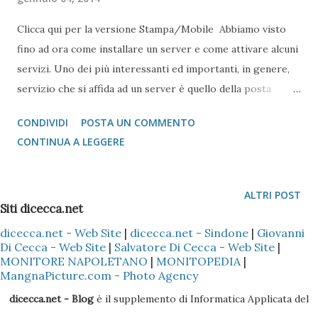
Clicca qui per la versione Stampa/Mobile Abbiamo visto
fino ad ora come installare un server e come attivare alcuni
servizi. Uno dei più interessanti ed importanti, in genere,
servizio che si affida ad un server è quello della posta
elettronica. In generale, seppure esistono server e servizi
CONDIVIDI
POSTA UN COMMENTO
che gestiscono la posta (ad esempio Hotmail, GMail, Yahoo,
CONTINUA A LEGGERE
etc...) quando si gestisce un server anche di una piccola
azienda, spesso è fondamentale gestire anche la posta in
ingresso, poiché può capitare che la quantità di dati da
ALTRI POST
Siti dicecca.net
gestire è superiore a quella che questi servizi (e servizi
simili tipo aruba.it) possono offrire in termini di spazio.
dicecca.net - Web Site
|
dicecca.net - Sindone
|
Giovanni
Di Cecca - Web Site
|
Salvatore Di Cecca - Web Site
|
MONITORE NAPOLETANO
|
MONITOPEDIA
|
MangnaPicture.com - Photo Agency
dicecca.net - Blog
è il supplemento di Informatica Applicata del