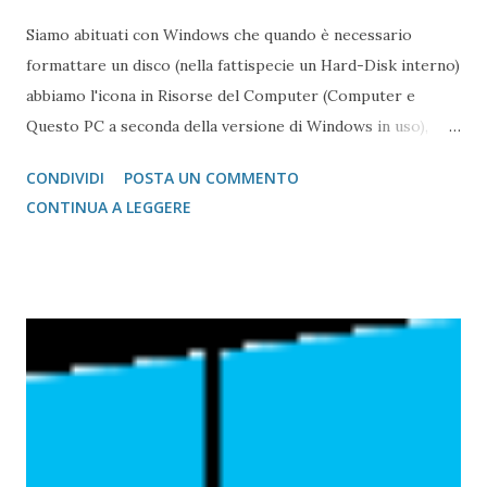
Siamo abituati con Windows che quando è necessario
formattare un disco (nella fattispecie un Hard-Disk interno)
abbiamo l'icona in Risorse del Computer (Computer e
Questo PC a seconda della versione di Windows in uso),
tasto destro del mouse e via si formatta, scegliendo anche
CONDIVIDI
POSTA UN COMMENTO
il file system, che ormai, date le dimensioni dei dischi e
CONTINUA A LEGGERE
delle memorie è quasi sempre NTFS. Su questo blog
abbiamo mostrato anche come effettuare una
formattazione del disco usando la consolle e diskpart .