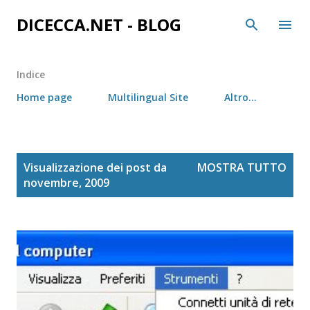
Passa ai contenuti principali
DICECCA.NET - BLOG
Indice
Home page
Multilingual Site
Altro…
P
Visualizzazione dei post da
MOSTRA TUTTO
o
novembre, 2009
s
t