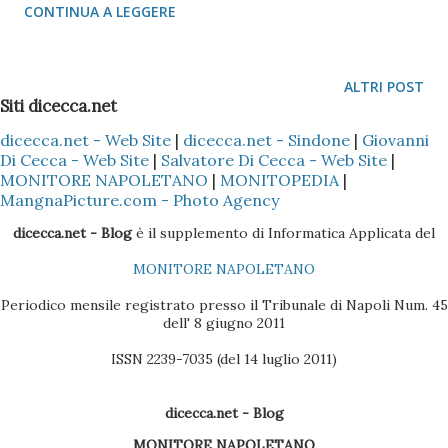
CONTINUA A LEGGERE
relativo esclusivamente a Windows XP Professional.
Windows XP Pro, per essere più semplice da usare per
l'utenza standard, ha una gestione dei permessi alle cartelle
ALTRI POST
Siti dicecca.net
semplificata. Se attiviamo un Account Limitato il sistema
provvederà, in automatico, a proteggere da scrittura tutte
dicecca.net - Web Site
|
dicecca.net - Sindone
|
Giovanni
Di Cecca - Web Site
|
Salvatore Di Cecca - Web Site
|
quelle cartelle che non fanno parte del profilo, cioè esclude
MONITORE NAPOLETANO
|
MONITOPEDIA
|
dalla scrittura tutte quelle cartelle che non siamo Desktop ,
MangnaPicture.com - Photo Agency
Documenti e Documenti Condivisi . Orai il problema diventa
dicecca.net - Blog
è il supplemento di Informatica Applicata del
serio se si usano dei software che per loro struttura
MONITORE NAPOLETANO
devono accedere a determinate cartelle che non si trovano
in queste tre appena citate., e ci si trova in su un Account
Periodico mensile registrato presso il Tribunale di Napoli Num. 45
dell' 8 giugno 2011
Lim...
ISSN 2239-7035 (del 14 luglio 2011)
dicecca.net - Blog
MONITORE NAPOLETANO