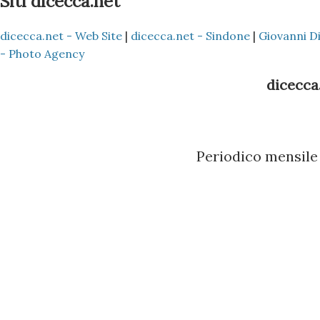
Siti dicecca.net
programma Nokia PC Suite 3 -
dicecca.net - Web Site
|
dicecca.net - Sindone
|
Giovanni D
(ovviamente dipende sempre se
- Photo Agency
Vostro amico) del Nokia con l'
dicecca.
nella Rubrica siano copiati ne
Scaricare l'ultima versione d
Periodico mensile 
pacchetto è quello Vodafone, 