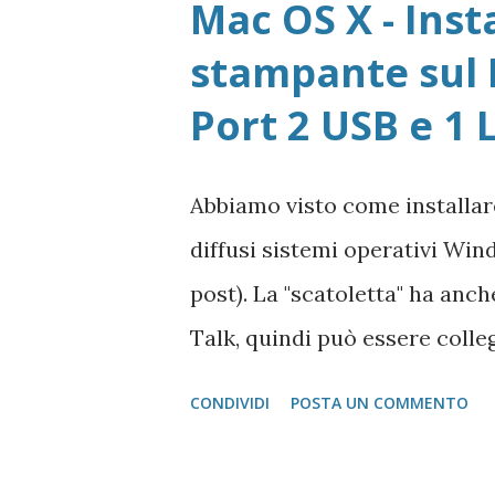
Mac OS X - Inst
Registrazione Vecchie version
stampante sul 
per 1 anno Adobe Reader Get
Port 2 USB e 1 
tutte le versioni Adobe Reade
Accedere ad area riservata Mi
Abbiamo visto come installare 
versione unica) dal Sito Mi
diffusi sistemi operativi Wind
Player Pagina di Download di
post). La "scatoletta" ha an
dell'autore del progr...
Talk, quindi può essere colle
che abbiano la gestione post 
CONDIVIDI
POSTA UN COMMENTO
salvo quelle del gruppo Rico
moduol installato) sul Mac. Pr