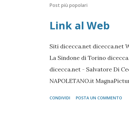
Post più popolari
Link al Web
Siti dicecca.net dicecca.net 
La Sindone di Torino dicecca
dicecca.net - Salvatore Di 
NAPOLETANO.it MagnaPicture
Linux Shell Lista di Comandi
CONDIVIDI
POSTA UN COMMENTO
FileZilla Portable FireFox Do
Pagina download localizzati 
download localizzati FileZil