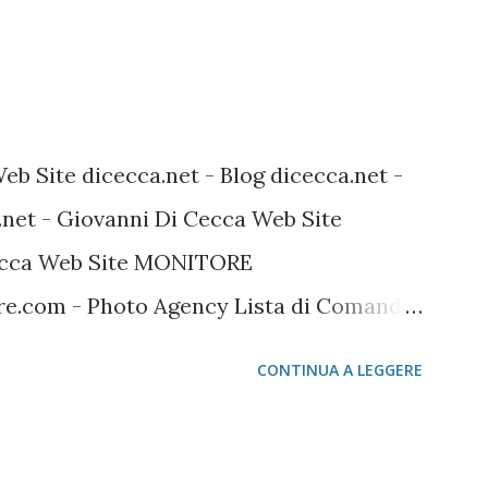
Web Site dicecca.net - Blog dicecca.net -
.net - Giovanni Di Cecca Web Site
Cecca Web Site MONITORE
.com - Photo Agency Lista di Comandi
 Linux Mozilla FireFox / Thunderbird /
CONTINUA A LEGGERE
wnload localizzati FireFox Portable -
ThunterBird Portable - Pagina dei
la Portable Avast Avast Download Avast