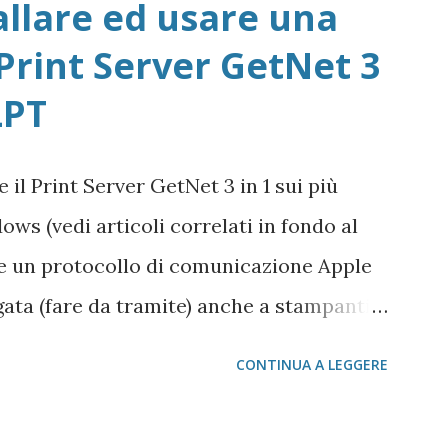
allare ed usare una
i Avast Attivazione della copia gratuita
Print Server GetNet 3
 Adobe Acrobat e Adobe Reader Cartella
LPT
r da scaricare offline Microsoft 365
crosoft 365 Scarica Office (365 o
il Print Server GetNet 3 in 1 sui più
crosoft Windows 365 VideoLAN VLC Video
ows (vedi articoli correlati in fondo al
 VLC Pix Resizer for Windows Pagina
che un protocollo di comunicazione Apple
gata (fare da tramite) anche a stampanti
script integrata (quasi tutte le stampanti
CONTINUA A LEGGERE
h che hanno bisogno di un apposito
int Server GetNet 1 Parallela e 2 USB Il