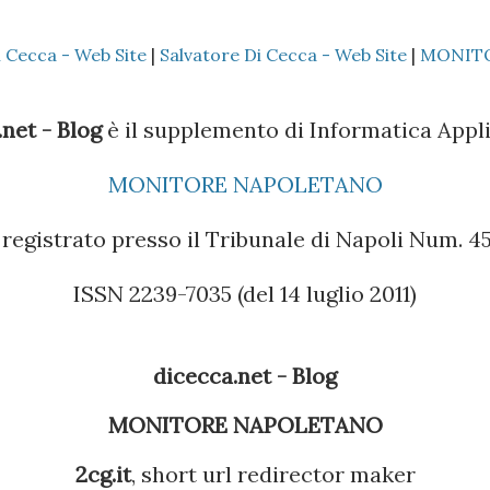
 Sincronizzare solo la Rubrica
i Cecca - Web Site
|
Salvatore Di Cecca - Web Site
|
MONIT
 il cellulare Nokia è il Vostro o di un
Outlook, così che tutti i dati presenti
net - Blog
è il supplemento di Informatica Appli
lla sezione Contatti dell'Outlook 4 -
MONITORE NAPOLETANO
el BlackBerry Desktop Manager (se il
registrato presso il Tribunale di Napoli Num. 45 
la versione sul CD non è molto efficac...
ISSN 2239-7035 (del 14 luglio 2011)
dicecca.net - Blog
MONITORE NAPOLETANO
2cg.it
, short url redirector maker