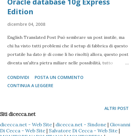
Oracle database 10g Express
Edition
dicembre 04, 2008
English Translated Post Può sembrare un post inutile, ma
chi ha visto tutti problemi che il setup di fabbrica di questo
portatile ha dato (e di come li ho risolti) allora, questo post
diventa un'altra pietra miliare nelle possibilità, tutto
sommato infinite di questo "giocattolo" con lo spazio su
CONDIVIDI
POSTA UN COMMENTO
SSD all'osso. Queste informazioni le pubblico anche come
CONTINUA A LEGGERE
supporto a tutti coloro che sono interessati all'argomento
DataBase, ed in particolare per tutti quei studenti di
Informatica (in particolar modo unina et uniparthenope)
ALTRI POST
Siti dicecca.net
che devono cimentarsi con l' esame di Basi di Dati . Per
cominciare: 0 - Leggere i post relativi a come guadagnare
dicecca.net - Web Site
|
dicecca.net - Sindone
|
Giovanni
Di Cecca - Web Site
|
Salvatore Di Cecca - Web Site
|
spazio sul Sitema e come spostare la cartella TEMP dal