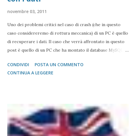
novembre 03, 2011
Uno dei problemi critici nel caso di crash (che in questo
caso considereremo di rottura meccanica) di un PC è quello
di recuperare i dati. Il caso che verrà affrontato in questo
post è quello di un PC che ha montato il database MySQL.
La versione considerata è MySQL Essential 5.x, versione
CONDIVIDI
POSTA UN COMMENTO
semplificata del MySQL. Il DBMS per gestire le
CONTINUA A LEGGERE
informazioni all'interno della memoria crea tante cartelle,
quante sono le collezioni di dati che il DB deve gestire. Se i
binary vengono installati più o meno sempre nelle stesse
cartelle (%PROGRAMFILES% \MySQL\[sottocarttella con
i binary del DBMS), la locazione dei dati è differente. Su
Windows XP è: %AllUsersProfile%\Dati
applicazioni\MySQL\MySQL Server 5.1\data Su Windows
Vista-7: %AllUsersProfile%\MySQL\MySQL Server