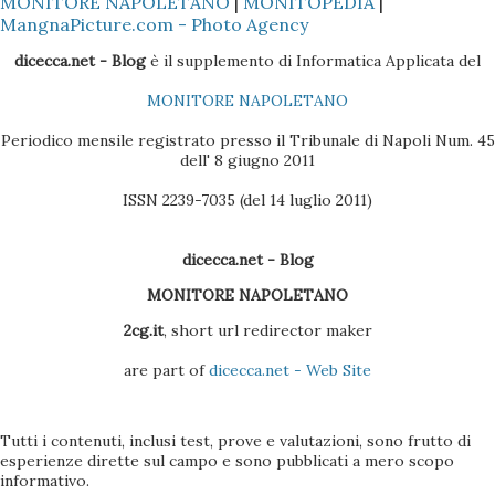
MONITORE NAPOLETANO
|
MONITOPEDIA
|
disco C al disco D (clicca qui per vedere tutti i post sull'
MangnaPicture.com - Photo Agency
Asus Eee PC 900 ) 1 - Scaricare dal sito di Oracle (
dicecca.net - Blog
è il supplemento di Informatica Applicata del
www.oracle.com ) il programma Oracle Database 10g
MONITORE NAPOLETANO
Express Edition (è necessario registrarsi) 2 - Se si è
attivato, disattivare la procedura di Sospensione di Wi...
Periodico mensile registrato presso il Tribunale di Napoli Num. 45
dell' 8 giugno 2011
ISSN 2239-7035 (del 14 luglio 2011)
dicecca.net - Blog
MONITORE NAPOLETANO
2cg.it
, short url redirector maker
are part of
dicecca.net - Web Site
Tutti i contenuti, inclusi test, prove e valutazioni, sono frutto di
esperienze dirette sul campo e sono pubblicati a mero scopo
informativo.