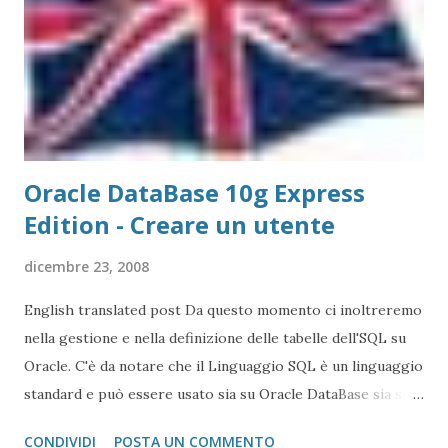
5.1\data La cartella MySQL Server 5.1 è riferita alla
versione 5.1 del programma Nel caso riportato
nell'immagine basta copiare la cartella nel PC nuovo e
riavviarlo. A questo punto si devono solo dare ...
Oracle DataBase 10g Express
Edition - Creare un utente
dicembre 23, 2008
English translated post Da questo momento ci inoltreremo
nella gestione e nella definizione delle tabelle dell'SQL su
Oracle. C'è da notare che il Linguaggio SQL è un linguaggio
standard e può essere usato sia su Oracle DataBase sia su
MySQL che Microsoft SQL Server. L'unica differenza
CONDIVIDI
POSTA UN COMMENTO