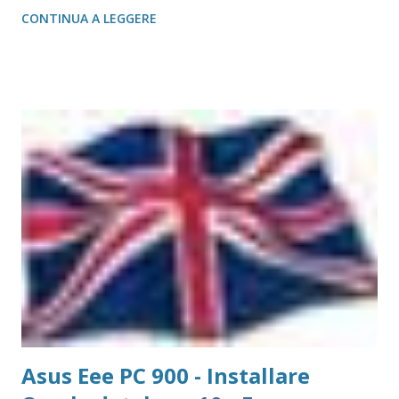
sostanziale è il linguaggio PL/SQL che, invece, è tipico di
CONTINUA A LEGGERE
Oracle Finito questo preambolo vediamo ora come si crea
un nuovo utente su Oracle DataBase 10g Express Edition
Nel post Asus Eee PC 900 - Installare Oracle database 10g
Express Edition siamo arrivati a definire il SuperUtente sys
e system . Come è noto, il SuperUtente è l'utente che ha
tutti i privilegi, ed è quindi quello che, se consideriamo gli
ambienti multiutente, se usato male, può causare danni
all'intero database. Per aggirare il problema si possono
creare uno o più utenti. Come fare? 1 - Accedere alla pagina
di Login di Oracle DataBase 10g Express Edition:
http://127.0.0.1:8080/apex Oracle DataBase 10g - Scherm...
Asus Eee PC 900 - Installare