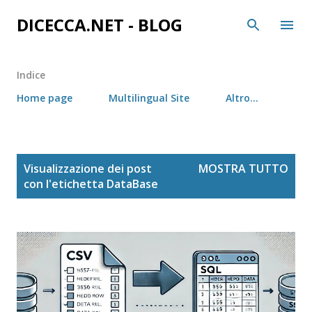
Passa ai contenuti principali
DICECCA.NET - BLOG
Indice
Home page
Multilingual Site
Altro…
P
Visualizzazione dei post
MOSTRA TUTTO
o
con l'etichetta
DataBase
s
t