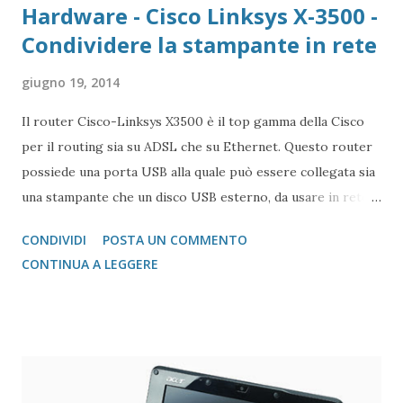
Hardware - Cisco Linksys X-3500 -
Condividere la stampante in rete
giugno 19, 2014
Il router Cisco-Linksys X3500 è il top gamma della Cisco
per il routing sia su ADSL che su Ethernet. Questo router
possiede una porta USB alla quale può essere collegata sia
una stampante che un disco USB esterno, da usare in rete.
In genere se si possiede un PC o Mac, il CD di installazione
CONDIVIDI
POSTA UN COMMENTO
( clicca qui per scaricare il file ZIP ) guida l'utente passo
CONTINUA A LEGGERE
passo nell'installare le impostazioni nel roturer (per
quanto concerne la connessione, la cui password di admin è
quella scelta in fase di setup), e per installare la porta
virtuale USB del router sul quale installare, poi la
stampante.