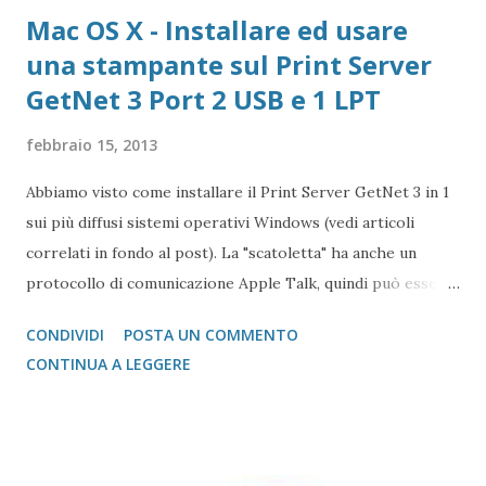
Mac OS X - Installare ed usare
una stampante sul Print Server
GetNet 3 Port 2 USB e 1 LPT
febbraio 15, 2013
Abbiamo visto come installare il Print Server GetNet 3 in 1
sui più diffusi sistemi operativi Windows (vedi articoli
correlati in fondo al post). La "scatoletta" ha anche un
protocollo di comunicazione Apple Talk, quindi può essere
collegata (fare da tramite) anche a stampanti che abbiano la
CONDIVIDI
POSTA UN COMMENTO
gestione post script integrata (quasi tutte le stampanti
CONTINUA A LEGGERE
salvo quelle del gruppo Ricoh che hanno bisogno di un
apposito moduol installato) sul Mac. Print Server GetNet 1
Parallela e 2 USB Il metodo di installazione è molto simile a
quello visto su Windows, con la differenza sostanziale che