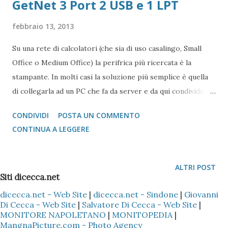
GetNet 3 Port 2 USB e 1 LPT
febbraio 13, 2013
Su una rete di calcolatori (che sia di uso casalingo, Small
Office o Medium Office) la perifrica più ricercata è la
stampante. In molti casi la soluzione più semplice è quella
di collegarla ad un PC che fa da server e da qui condividerla
con tutta la rete. Spesso, però, ciò non è fattibile. Per
CONDIVIDI
POSTA UN COMMENTO
ovviare al problema esistono delle "scatrolette" che
CONTINUA A LEGGERE
consentono di collegare la periferica ad uno switch o
router (a seconda della grandezza della rete) chiamate
Print Server. Alcuni Print Server (come quello oggetto del
ALTRI POST
nostro post) possono usare più stampanti. Nel caso
Siti dicecca.net
specifico il modello della GetNet può usare 1 stampante su
dicecca.net - Web Site
|
dicecca.net - Sindone
|
Giovanni
Di Cecca - Web Site
|
Salvatore Di Cecca - Web Site
|
Porta Parallela (LPT) e 2 stampanti (non multifunzioni) su
MONITORE NAPOLETANO
|
MONITOPEDIA
|
porta USB 1.1 GetNet Print Server 1 Parallel e 2 USB Il
MangnaPicture.com - Photo Agency