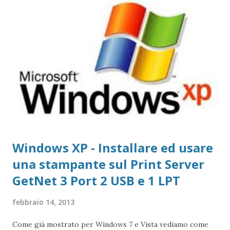
non è necessario scegliere tra moltissimi modelli, ma si
gestisce in modo più semplice. Purtroppo sul Mac non è
possibile (allo stato attuale) collegare print server di tipo
TP-Link, ovvero replicatori di porta USB su Lan, in quanto
non esiste un driver adatto. Detto questo, consideriamo la
stampante che vogliamo collegare al Mac. Il caso che
abbiamo usato nei precedenti post,...
Windows XP - Installare ed usare
una stampante sul Print Server
GetNet 3 Port 2 USB e 1 LPT
febbraio 14, 2013
Come già mostrato per Windows 7 e Vista vediamo come