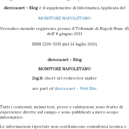
modello in questione ha in dotazione un CD che dovrebbe
dicecca.net - Blog
è il supplemento di Informatica Applicata del
essere installato, ma non è compatibile con Windows a 64
MONITORE NAPOLETANO
bit (che sia XP, Vista, 7 o 8), e da problemi con Windows
Vista, 7, 8 Nel caso specifico illustre...
Periodico mensile registrato presso il Tribunale di Napoli Num. 45
dell' 8 giugno 2011
ISSN 2239-7035 (del 14 luglio 2011)
dicecca.net - Blog
MONITORE NAPOLETANO
2cg.it
, short url redirector maker
are part of
dicecca.net - Web Site
Tutti i contenuti, inclusi test, prove e valutazioni, sono frutto di
esperienze dirette sul campo e sono pubblicati a mero scopo
informativo.
Le informazioni riportate non costituiscono consulenza tecnica o