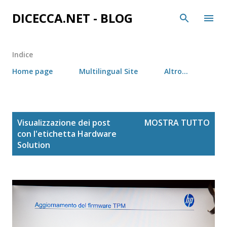
Passa ai contenuti principali
DICECCA.NET - BLOG
Indice
Home page
Multilingual Site
Altro…
P
Visualizzazione dei post
MOSTRA TUTTO
o
con l'etichetta
Hardware
s
Solution
t