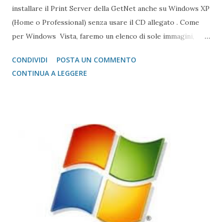
installare il Print Server della GetNet anche su Windows XP
(Home o Professional) senza usare il CD allegato . Come
per Windows Vista, faremo un elenco di sole immagini,
rimandado al post su Windows 7 i dettagli dell'installazione
CONDIVIDI
POSTA UN COMMENTO
Il modello è il seguente: GetNet Print Server 1 Parallel e 2
CONTINUA A LEGGERE
USB Scegliendo Standard TCP/IP port si apre un altro
Wizard per creare materialmente la porta, che è quello
riportato nelle schermate seguenti Mentre su Vista e 7 il
Print Server viene indicato con il numero di porte
disponibili, su Windows XP viene indicato solo il modello. Di
Network Prnt Server a 3 porte , ce ne sono 2. Basandomi
sulla disposizione di Vista e 7 ho scelto il primo Con la
seguente schermata finisce il sotto-Wizard della Standard
Port TCP/IP, e si prosegue con il Wizard originario
dell'installazione della stampante Qui, dopo avanno a...