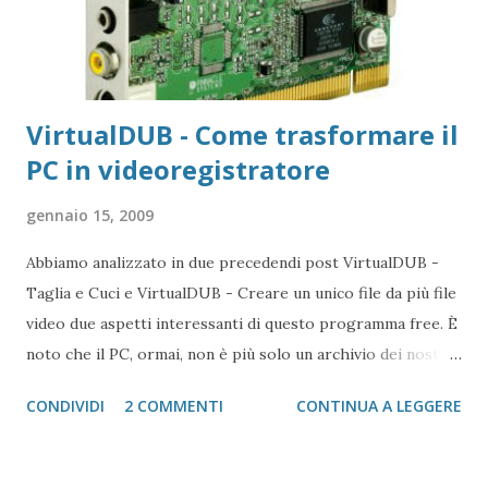
video . Finestra del Browser Finestra di RealPlayer quando
scarica YouTube nella fa...
VirtualDUB - Come trasformare il
PC in videoregistratore
gennaio 15, 2009
Abbiamo analizzato in due precedendi post VirtualDUB -
Taglia e Cuci e VirtualDUB - Creare un unico file da più file
video due aspetti interessanti di questo programma free. È
noto che il PC, ormai, non è più solo un archivio dei nostri
dati (e si era partiti da un oggetto da ufficio), ma da diversi
CONDIVIDI
2 COMMENTI
CONTINUA A LEGGERE
anni (personalmente me ne occupo dal 2002) lo possiamo
anche considerare un valido videoregistatore . I Moderni
Calcolatori Elettronici, sono delle macchine che rispetto a