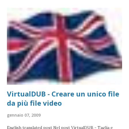
non molti anni fa hanno esponenzialmente aumentato le
prestazioni ed il videoediting ormai è un'attività alla
portata di tutti. Sul mercato ci sono ormai tantissimi
prodotti, e per questo non tratterò l'hardware. L'unica
cosa che c'è da dire è che necessario avere una scheda (PCI
o USB2.0) per acquisire il flusso dati. La scheda che ho
usato per questo post, e che uso everyday , è la Pinnacle
PCTV Pro su PCI . -- Registrare con VirtualDUB Prima di
iniziare a registrare con il PC, è n...
VirtualDUB - Creare un unico file
da più file video
gennaio 07, 2009
English translated post Nel post VirtualDUB - Taglia e