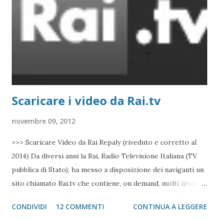
Scaricare i video da Rai.tv
novembre 09, 2012
>>> Scaricare Video da Rai Repaly (riveduto e corretto al
2014) Da diversi anni la Rai, Radio Televisione Italiana (TV
pubblica di Stato), ha messo a disposizione dei naviganti un
sito chiamato Rai.tv che contiene, on demand, molti dei suoi
prodotti televisivi. Il sistema, a differenza di YouTube e
CONDIVIDI
12 COMMENTI
CONTINUA A LEGGERE
simili, non usa i file FLV di Adobe Flash, ma caso