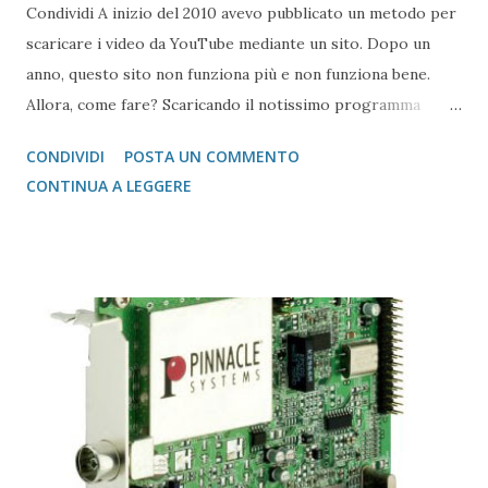
Condividi A inizio del 2010 avevo pubblicato un metodo per
scaricare i video da YouTube mediante un sito. Dopo un
anno, questo sito non funziona più e non funziona bene.
Allora, come fare? Scaricando il notissimo programma
RealPlayer nella versione Basic gratuita. Una volta scaricato
CONDIVIDI
POSTA UN COMMENTO
il programma (il downloader di circa 550KB) lo si installa,
CONTINUA A LEGGERE
ricordandosi di chiudere il browser. Nella fase di
installazione, stando bene attenti ad evitare di installare
oggetti come la Google Toolbar per Internet Explorer, in
una schermata, e soprattutto, alla fine della installazione
cliccare il bottone di scelta (detto anche radio button) su
Basic . L'ultima cosa da fare, è quella di registrarsi
obbligatoriamente a Real usando come login il proprio
indirizzo E-Mail ed una password a piacere (diversa da
quella della posta...). Fatto ciò andando ad esempio su
YouTube, compare sopra il video la scritta Scarica questo