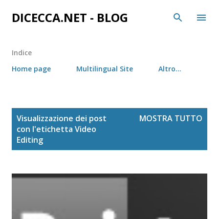
Passa ai contenuti principali
DICECCA.NET - BLOG
Indice
Home page
Multilingual Site
Altro…
P
Visualizzazione dei post
MOSTRA TUTTO
o
con l'etichetta
Video
s
Editing
t