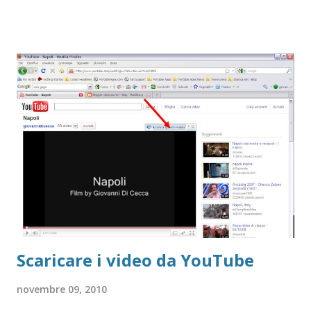
praticamente unico, usa la piattaforma SilverLight di
Microsoft. Il problema che mi sono posto, ad esempio, è
quello di poter vedere sul mio caro e vecchio televisore,
comodamente sul divano, dei documentari che sono stati
trasmessi e che per ragioni di tempo non ho avuto il
tempo di vedere in diretta. Questo post mostra come
poter scaricare un file e poterlo usare. Useremo per
questo articolo il dito de La Grande Storia. In primo luogo
ciò che dobbiamo fare è scegliere il programma che
vogliamo scaricare Programma della Rai.tv La Grande
Storia A questo punto dobbiamo visionare il codice
sorgente de...
Scaricare i video da YouTube
novembre 09, 2010