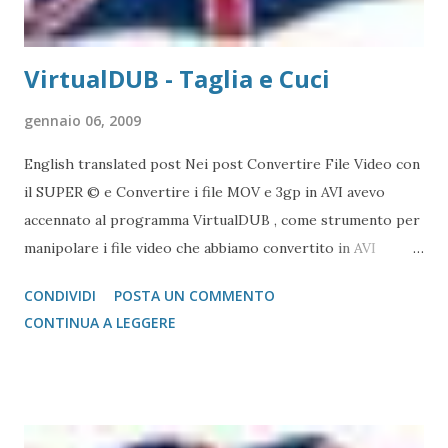
VirtualDUB - Taglia e Cuci
gennaio 06, 2009
English translated post Nei post Convertire File Video con
il SUPER © e Convertire i file MOV e 3gp in AVI avevo
accennato al programma VirtualDUB , come strumento per
manipolare i file video che abbiamo convertito in AVI
(Codec video MS-MPEG4-V2, codec audio MP3). Di questo
CONDIVIDI
POSTA UN COMMENTO
programma affronteremo in post separati alcune
CONTINUA A LEGGERE
peculiarità che ne fanno uno dei programmi più validi per il
video editing in licenza FREE. Le immagini che completano
il post sono riferiti alla versione che ho in uso sul mio PC:
VirtualDUB 1.5.10 , ma ho messo, sul mio sito ( dicecca.net -
Web site ) la versione VirtualDUB 1.8.7 - Il taglia e cuci Il