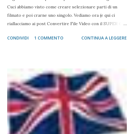
Cuci abbiamo visto come creare selezionare parti di un
filmato e poi crarne uno singolo. Vediamo ora (e qui ci
riallacciamo ai post Convertire File Video con il SUPER © e
Convertire i file MOV e 3gp in AVI ) come creare un singolo
CONDIVIDI
1 COMMENTO
CONTINUA A LEGGERE
file (filmato) da più film separati Consideriamo i seguenti
file DSCN2307.MOV.AVI et DSCN2308.MOV.AVI Apriamo il
primo con VirtualDUB. Poi, File -> Append AVI segment
dopodiché selezioniamo il percorso da cui prendere il
resto dei file, come mostrato nelle prossime immagini.
Ripetere l'operazione per tutti i file che vogliamo
appendere Fatto ciò, si deve salvare il file. Si riprenda dal
punto 11 del post VirtualDUB - Taglia e Cuci .