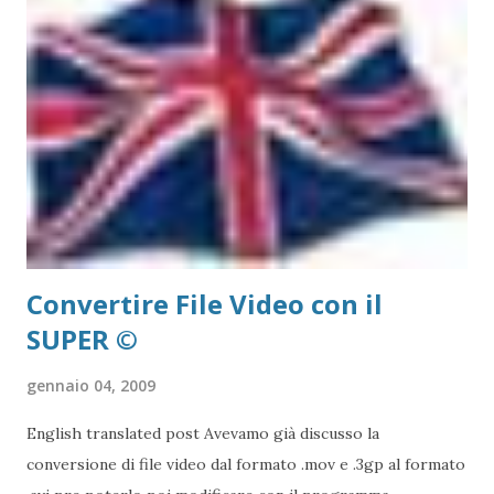
taglia e cuci è quella tecnica dove preso il film nella sua
interezza, esso viene tagliato delle parti non ritenute
necessarie. Un classico esempio è quello della pulitura di un
Film dalla pubblicità (i PC oggi fanno anche da
Videoregistratori... in un altro post vederemo come) Da
dove iniziamo? Indubbiamente dal Download! - Download e
installa...
Convertire File Video con il
SUPER ©
gennaio 04, 2009
English translated post Avevamo già discusso la
conversione di file video dal formato .mov e .3gp al formato