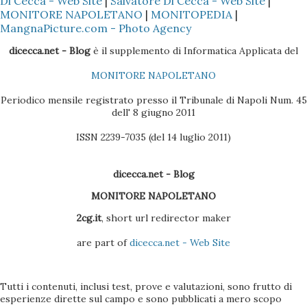
Di Cecca - Web Site
|
Salvatore Di Cecca - Web Site
|
si era ripreso (specialmente per chi come me ha vissuto gli
MONITORE NAPOLETANO
|
MONITOPEDIA
|
ultimi splendori dei 5 minuti delle "pizzette" Super8 )
MangnaPicture.com - Photo Agency
diventava una necessità. Il problema con la "piccola" Nikon è
dicecca.net - Blog
è il supplemento di Informatica Applicata del
stato quello di creare un unico film dai singoli file, con la
MONITORE NAPOLETANO
possibilità di poter editare il video con il "taglia e cuci". I file
...
Periodico mensile registrato presso il Tribunale di Napoli Num. 45
dell' 8 giugno 2011
ISSN 2239-7035 (del 14 luglio 2011)
dicecca.net - Blog
MONITORE NAPOLETANO
2cg.it
, short url redirector maker
are part of
dicecca.net - Web Site
Tutti i contenuti, inclusi test, prove e valutazioni, sono frutto di
esperienze dirette sul campo e sono pubblicati a mero scopo