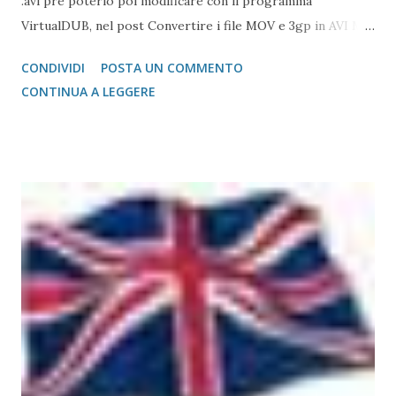
.avi pre poterlo poi modificare con il programma
VirtualDUB, nel post Convertire i file MOV e 3gp in AVI Ma
a questo punto, è possibile fare un passo in avanti in più.
CONDIVIDI
POSTA UN COMMENTO
Come è noto da qualche anno a questa parte si sta
CONTINUA A LEGGERE
diffondendo sempre più la moda delle telecamere che
usano come mezzo di registrazione i dischi rigidi (come ad
esempio le JVC Everio, Panasonic SDR series, ecc.) Il vero
problema, poi, è quello di riversare i dati sul PC e creare,
poi, dei file o dei video unici dai tanti file che andiamo a
creare ogni volta che attacchiamo e stacchiamo la
registrazione. Il caso che mi è stato sottoposto e da cui
parto per stendere questo post, è quello che ho avuto con
la telecamera della Panasonic che registra i file su memoria
SD in formato .mod Il programa che esce in dotazione con
la telecamera, è sicuramente efficace, ma richiede una
procedura un po' troppo rigida pe...