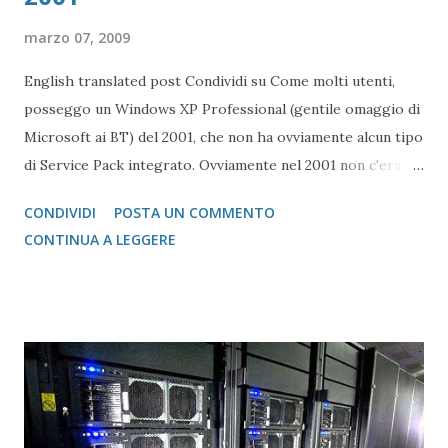
marzo 07, 2009
English translated post Condividi su Come molti utenti,
posseggo un Windows XP Professional (gentile omaggio di
Microsoft ai BT) del 2001, che non ha ovviamente alcun tipo
di Service Pack integrato. Ovviamente nel 2001 non c'era
ancora l'USB 2.0, e parecchie altre cosucce che sono state
CONDIVIDI
POSTA UN COMMENTO
introdotte con il passare del tempo. Del resto, Windows
CONTINUA A LEGGERE
XP, credo, è un caso unico nella storia dei sistemi operativi
(per di più di casa Microsoft) poiché è rimasto sulla cresta
dell'onda per 6 anni di fila, ed ancor'oggi, con l'uscita di
Windows Vista, rimane tra i più gettonati sistemi operativi
(tant'è vero, che su ebay le licenze vanno a ruba) Non voglio
indagare in questa sede i motivi della disaffezione a Vista,
ma mi vorrei concentrare su die aspetti molto più
interessanti: aggiornare la vecchia versione di XP 2001 a XP