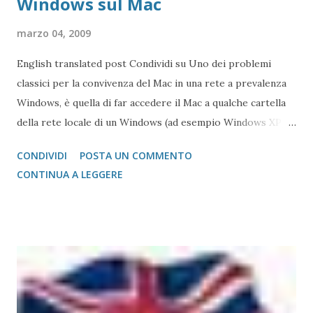
Windows sul Mac
marzo 04, 2009
English translated post Condividi su Uno dei problemi
classici per la convivenza del Mac in una rete a prevalenza
Windows, è quella di far accedere il Mac a qualche cartella
della rete locale di un Windows (ad esempio Windows XP)
Essendo il Mac OS X di derivazione Unix, esiste in Unix un
CONDIVIDI
POSTA UN COMMENTO
sistema di accesso remoto ai file chiamato SAMBA .
CONTINUA A LEGGERE
Premesso che, come sotto Linux Ubuntu, il sistema vede le
cartelle condivise su Windows, nel caso non accadesse,
possiamo accedere in questo modo: Da Vai -> Connessione
al Server Si inserisce l'indirizzo della macchina cui si vuole
connettere. Generalmente smb:// indirizzo ip dove è un
indirizzo di un computer della rete locale (ad es. 10.0.0.3)
Cliccando su Connetti , compaiono le seguente schermate