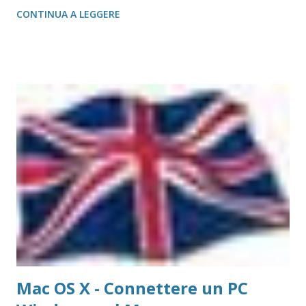
Laboratory come sede per sviluppare un nuovo modello di
CONTINUA A LEGGERE
supercalcolatore, chiamato Roadrunner, e ne ha affidato ad
IBM la progettazione e la realizzazione. Roadrunner, che
prende il nome dall'uccello simbolo dello stato del New
Mexico, è un progetto costato circa 100 milioni di dollari
ed è stato sviluppato in tre fasi. E’ il primo supercomputer
“ibrido” del mondo, che supera un petaflop (mille trilioni di
calcoli al secondo). Si tratta di una velocità quasi doppia
rispetto al sistema IBM Blue Gene del Lawrence Livermore
National Lab, che è il più potente del mondo...
Mac OS X - Connettere un PC