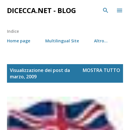
Passa ai contenuti principali
DICECCA.NET - BLOG
Indice
Home page
Multilingual Site
Altro…
P
Visualizzazione dei post da
MOSTRA TUTTO
o
marzo, 2009
s
t