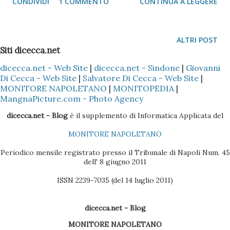
CONDIVIDI
1 COMMENTO
CONTINUA A LEGGERE
riportare il PC come uscito dalla fabbrica (sarò bravo io, ma
da quando posseggo il portatile non ho mai avuto la
necessità di reinstallare il sistema). Acer Travelmate 4000
ALTRI POST
Col tempo, però, questa usanza molto intelligente dei CD
Siti dicecca.net
di ripristina (come ho pubblicato in un altro post, anche il
dicecca.net - Web Site
|
dicecca.net - Sindone
|
Giovanni
Di Cecca - Web Site
|
Salvatore Di Cecca - Web Site
|
mitico Asus ha il suo DVD di ripristina ) da diverso tempo si
MONITORE NAPOLETANO
|
MONITOPEDIA
|
è arrestata in virtù dei più pericolosi e squallidi sistemi di
MangnaPicture.com - Photo Agency
recupero del portatile da HDD, quasi a dire che il disco
dicecca.net - Blog
è il supplemento di Informatica Applicata del
rigido e la partizione siano eterne (quando poi sappiamo
MONITORE NAPOLETANO
che, su un portatile in special modo, l'affidabilità di un HDD
classico è estremamente più labile). Ad esempio il portatile
Periodico mensile registrato presso il Tribunale di Napoli Num. 45
dell' 8 giugno 2011
IBM Think Pad R40, non possi...
ISSN 2239-7035 (del 14 luglio 2011)
dicecca.net - Blog
MONITORE NAPOLETANO