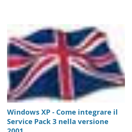
ad esempio Ubuntu Live. Selezionata la versione prima di
possiamo anche non scaricare l'ISO, il sistema
automaticamente provvederà a farlo per noi A questo
punto, se facciamo riavviare il PC e gli diciamo di usare
come boot la penna USB (sul Asus Eee PC 900 è il tasto
ESC) il sistema carichera Linux dalla Penna. Attenzione:
quando all'avvio ci viene posta la domanda Default , Help
OEM, scegliere Default ed aspettare il caricamento di
Ubuntu!!!
Windows XP - Come integrare il
Service Pack 3 nella versione
2001