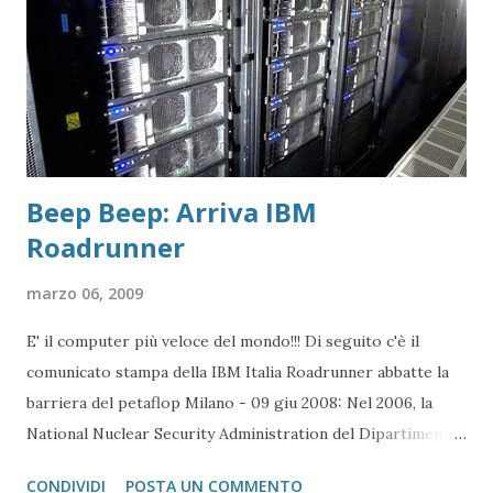
SP3, e a come creare una versione dedicata al nostro PC,
includendo i driver del nostro PC, così che, quando andiamo
ad effettuare il setup, questo sia ...
Beep Beep: Arriva IBM
Roadrunner
marzo 06, 2009
E' il computer più veloce del mondo!!! Di seguito c'è il
comunicato stampa della IBM Italia Roadrunner abbatte la
barriera del petaflop Milano - 09 giu 2008: Nel 2006, la
National Nuclear Security Administration del Dipartimento
statunitense dell’Energia ha scelto il Los Alamos National
CONDIVIDI
POSTA UN COMMENTO