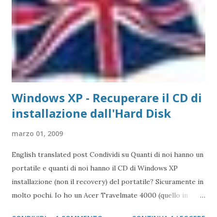
Cliccando come ospite e di seguito su collegati , comapre A
questo punto basta scegliere la subcartella condivisa cui si
vuole accedere A questo punto il Mac vede le subcartelle
della cartella scelta
Windows XP - Recuperare il CD di
installazione dall'Hard Disk
marzo 01, 2009
English translated post Condividi su Quanti di noi hanno un
portatile e quanti di noi hanno il CD di Windows XP
installazione (non il recovery) del portatile? Sicuramente in
molto pochi. Io ho un Acer Travelmate 4000 (quello in
foto) e posseggo i CD di recovery che, dovrebbero,