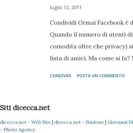
luglio 12, 2011
Condividi Ormai Facebook è di
Quando il numero di utenti di
comodita oltre che privacy) s
lista di amici. Ma come si fa?
nelle Impostazioni. Ho cercato
CONDIVIDI
POSTA UN COMMENTO
immagini nel modo seguente: 
Cliccando su Personalizza Si c
Siti dicecca.net
dicecca.net - Web Site
|
dicecca.net - Sindone
|
Giovanni D
- Photo Agency