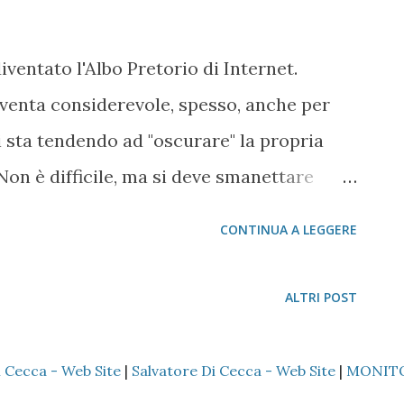
ventato l'Albo Pretorio di Internet.
venta considerevole, spesso, anche per
i sta tendendo ad "oscurare" la propria
 Non è difficile, ma si deve smanettare
 di raccogliere il tutto usando le
CONTINUA A LEGGERE
Cliccando su Visualizza le impostazioni
licca su Solo io ed il gioco è fatto
ALTRI POST
i Cecca - Web Site
|
Salvatore Di Cecca - Web Site
|
MONIT