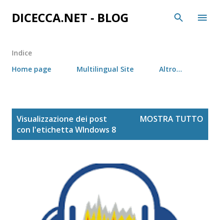
Passa ai contenuti principali
DICECCA.NET - BLOG
Indice
Home page
Multilingual Site
Altro…
P
Visualizzazione dei post
MOSTRA TUTTO
o
con l'etichetta
WIndows 8
s
t