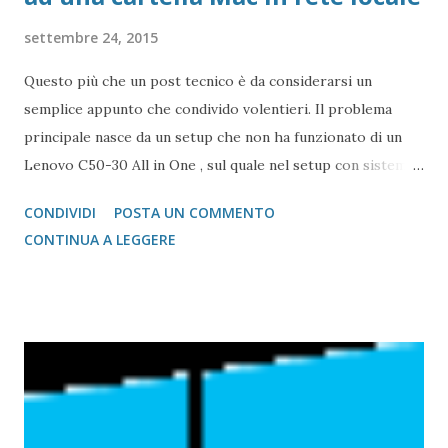
settembre 24, 2015
Questo più che un post tecnico è da considerarsi un
semplice appunto che condivido volentieri. Il problema
principale nasce da un setup che non ha funzionato di un
Lenovo C50-30 All in One , sul quale nel setup con sistema
operativo installato (Windows 8.1 in Inglese e MUI Pack ITA
CONDIVIDI
POSTA UN COMMENTO
attivato al secondo riavvio), non mi ha fatto accedere alla
CONTINUA A LEGGERE
cartella di un Mac in rete Locale sul quale c'è la login ma
non c'è la password. Il sistema dopo aver chiesto la Login
Standard ha richiesto anche l'account Microsoft.