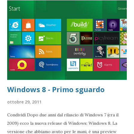
Windows la possibilità non vedere le estensioni per i tipi di
file sconosciuto, si deve stare attenti e seguire le
istruzioni...) Dentro il file che abbiamo creato copiare ed
incollare il seguente codice:
user_pref("capability.policy.policynames", "allowclipboard");
user_pref("capability.policy.allowclipboard.sites", "
http://www.sito1.ext http://www.sito2.ext "); use...
Windows 8 - Primo sguardo
ottobre 29, 2011
Condividi Dopo due anni dal rilascio di Windows 7 (era il
2009) ecco la nuova release di Windows: Windows 8. La
versione che abbiamo avuto per le mani, è una preview