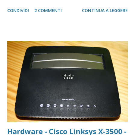
sempre stato da Outlook Express in poi, è stato modificato
CONDIVIDI
2 COMMENTI
CONTINUA A LEGGERE
ed è diventato app di Windows, e come tale risponde a
tutte le caratteristiche delle app di sistema Al netto di tutti
i funzionamenti del sistema, una delle domande che mi
sono state poste spesso, è quella banale, ma non tanto, di
mettere una firma alle E-Mail.
Hardware - Cisco Linksys X-3500 -