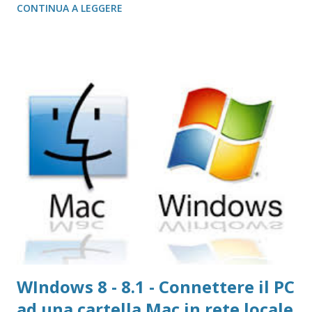
CONTINUA A LEGGERE
scaricare il file , clicca qui per andare sul sito ) Una volta
installato, se per l'esportazione in MP3 non abbiamo
necessità di ulteriori codec, per importare gli m4a , invece,
abbiamo bisogno di un codec FFMpeg ( clicca qui per
scaricare il file , clicca qui per la pagina ).
WIndows 8 - 8.1 - Connettere il PC
ad una cartella Mac in rete locale