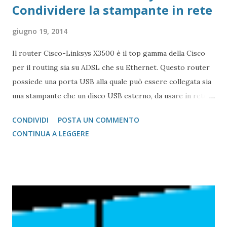
Condividere la stampante in rete
giugno 19, 2014
Il router Cisco-Linksys X3500 è il top gamma della Cisco
per il routing sia su ADSL che su Ethernet. Questo router
possiede una porta USB alla quale può essere collegata sia
una stampante che un disco USB esterno, da usare in rete.
In genere se si possiede un PC o Mac, il CD di installazione
CONDIVIDI
POSTA UN COMMENTO
( clicca qui per scaricare il file ZIP ) guida l'utente passo
CONTINUA A LEGGERE
passo nell'installare le impostazioni nel roturer (per
quanto concerne la connessione, la cui password di admin è
quella scelta in fase di setup), e per installare la porta
virtuale USB del router sul quale installare, poi la
stampante.