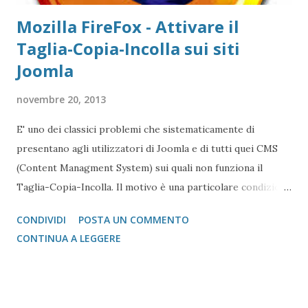
Mozilla FireFox - Attivare il
Taglia-Copia-Incolla sui siti
Joomla
novembre 20, 2013
E' uno dei classici problemi che sistematicamente di
presentano agli utilizzatori di Joomla e di tutti quei CMS
(Content Managment System) sui quali non funziona il
Taglia-Copia-Incolla. Il motivo è una particolare condizione
di sicurezza che FireFox ha impostato per Default e che ci
CONDIVIDI
POSTA UN COMMENTO
costringe a dover creare uno script ad hoc per risolvere il
CONTINUA A LEGGERE
problema. Sembra una cosa impossibile, ma è molto più
semplice di quanto di possa pensare. In primo luogo
dobbiamo creare un file chiamato user.js e per farlo basta
usare il caro vecchio Blocco Note (se non si è disattivato su