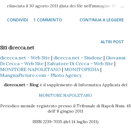
rilasciata il 30 agosto 2011 (data dei file nell'immagine ISO)
che contiene lo scheletro del nuvo sistema, fortemente
CONDIVIDI
1 COMMENTO
CONTINUA A LEGGERE
orientato al TouchScreen. Dal punto di vista della release,
possiamo affermare che il core base è ancora una
evoluzione di Windows Vista e di Windows 7. Infatti la
ALTRI POST
versione analizzata è 6.2.8201. Ad un primo sguardo
Siti dicecca.net
d'insieme (a parte il non aver riconosciuto delle periferiche
dicecca.net - Web Site
|
dicecca.net - Sindone
|
Giovanni
Di Cecca - Web Site
|
Salvatore Di Cecca - Web Site
|
audio ed ethernet, ma al momento devo ancora installare i
MONITORE NAPOLETANO
|
MONITOPEDIA
|
driver per Windows 7), si percepisce come il nuovo sistema
MangnaPicture.com - Photo Agency
operativo made in Redmond, è fortemente orientato al
dicecca.net - Blog
è il supplemento di Informatica Applicata del
touch screen poiché la maggior parte delle applicazioni
MONITORE NAPOLETANO
sono inserite sul nuovo pulsante Start, che, a differenza dei
vecchi sistemi è diventata un'app (come si dice oggi). Come
Periodico mensile registrato presso il Tribunale di Napoli Num. 45
dell' 8 giugno 2011
nella migliore delle tradizioni stile iPhone, lo ...
ISSN 2239-7035 (del 14 luglio 2011)