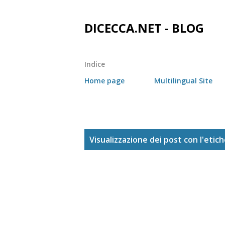
DICECCA.NET - BLOG
Indice
Home page
Multilingual Site
P
Visualizzazione dei post con l'etic
o
s
t