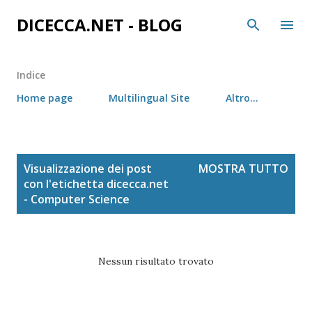
Passa ai contenuti principali
DICECCA.NET - BLOG
Indice
Home page
Multilingual Site
Altro…
P
Visualizzazione dei post
MOSTRA TUTTO
o
con l'etichetta
dicecca.net
s
- Computer Science
t
Nessun risultato trovato