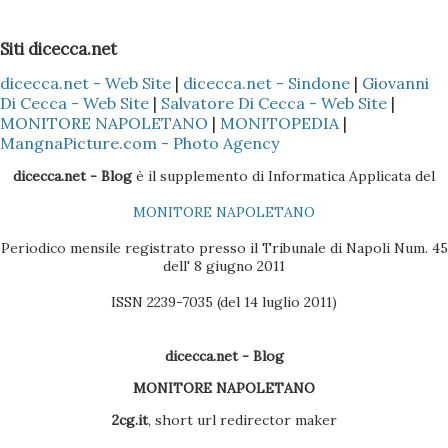
Installare il Microsoft Outlook (XP o 2003) nel proprio PC
2 - Installare (nel caso specifico del Nokia) il programma
Siti dicecca.net
Nokia PC Suite 3 - Sincronizzare solo la Rubrica
dicecca.net - Web Site
|
dicecca.net - Sindone
|
Giovanni
(ovviamente dipende sempre se il cellulare Nokia è il Vostro
Di Cecca - Web Site
|
Salvatore Di Cecca - Web Site
|
o di un Vostro amico) del Nokia con l'Outlook, così che tutti
MONITORE NAPOLETANO
|
MONITOPEDIA
|
i dati presenti nella Rubrica siano copiati nella sezione
MangnaPicture.com - Photo Agency
Contatti dell'Outlook 4 - Scaricare l'ultima versione del
dicecca.net - Blog
è il supplemento di Informatica Applicata del
BlackBerry Desktop Manager (se il pacchetto è quello
MONITORE NAPOLETANO
Vodafone, la versione sul CD non è molto efficac...
Periodico mensile registrato presso il Tribunale di Napoli Num. 45
dell' 8 giugno 2011
ISSN 2239-7035 (del 14 luglio 2011)
dicecca.net - Blog
MONITORE NAPOLETANO
2cg.it
, short url redirector maker