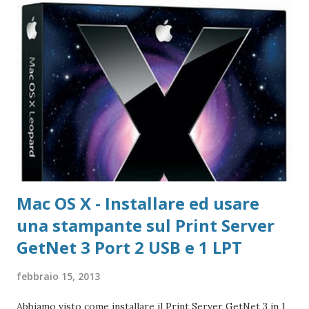
copia gratuita per 1 anno Adobe Reader Get Adobe Acrobat
e Adobe Reader Cartella tutte le versioni Adobe Reader da
scaricare offline Microsoft 365 Accedere ad area riservata
Microsoft 365 Scarica Office (365 o versione unica) dal Sito
Microsoft Windows 365 VideoLAN VLC Video Player Pagina
di Download di VLC Pix Resizer for Windows Pagina
dell'autore del progr...
Mac OS X - Installare ed usare
una stampante sul Print Server
GetNet 3 Port 2 USB e 1 LPT
febbraio 15, 2013
Abbiamo visto come installare il Print Server GetNet 3 in 1