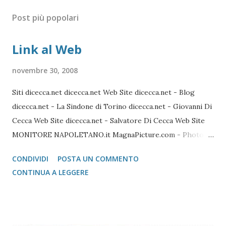
Post più popolari
Link al Web
novembre 30, 2008
Siti dicecca.net dicecca.net Web Site dicecca.net - Blog
dicecca.net - La Sindone di Torino dicecca.net - Giovanni Di
Cecca Web Site dicecca.net - Salvatore Di Cecca Web Site
MONITORE NAPOLETANO.it MagnaPicture.com - Photo
Agency Lista di Comandi Linux Shell Lista di Comandi Linux
CONDIVIDI
POSTA UN COMMENTO
Mozilla FireFox / Thunderbird / FileZilla Portable FireFox
CONTINUA A LEGGERE
Download localizzati FireFox Portable - Pagina download
localizzati ThunterBird Portable - Pagina dei download
localizzati FileZilla Portable Avast Avast Download Avast
Registrazione Vecchie versioni Avast Attivazione della