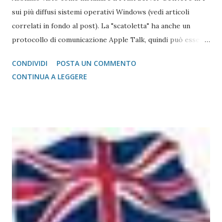
sui più diffusi sistemi operativi Windows (vedi articoli
correlati in fondo al post). La "scatoletta" ha anche un
protocollo di comunicazione Apple Talk, quindi può essere
collegata (fare da tramite) anche a stampanti che abbiano la
CONDIVIDI
POSTA UN COMMENTO
gestione post script integrata (quasi tutte le stampanti
CONTINUA A LEGGERE
salvo quelle del gruppo Ricoh che hanno bisogno di un
apposito moduol installato) sul Mac. Print Server GetNet 1
Parallela e 2 USB Il metodo di installazione è molto simile a
quello visto su Windows, con la differenza sostanziale che
non è necessario scegliere tra moltissimi modelli, ma si
gestisce in modo più semplice. Purtroppo sul Mac non è
possibile (allo stato attuale) collegare print server di tipo
TP-Link, ovvero replicatori di porta USB su Lan, in quanto
non esiste un driver adatto. Detto questo, consideriamo la
stampante che vogliamo collegare al Mac. Il caso che
abbiamo usato nei precedenti post,...