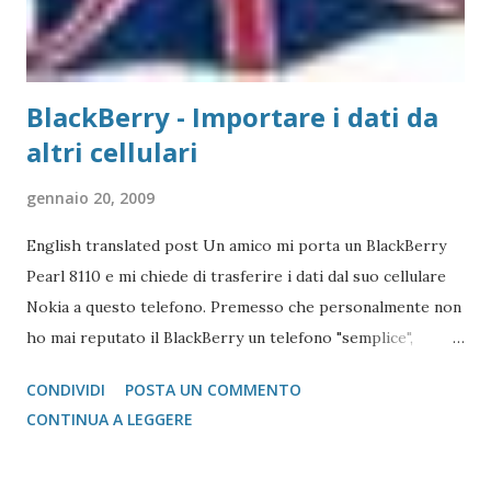
BlackBerry - Importare i dati da
altri cellulari
gennaio 20, 2009
English translated post Un amico mi porta un BlackBerry
Pearl 8110 e mi chiede di trasferire i dati dal suo cellulare
Nokia a questo telefono. Premesso che personalmente non
ho mai reputato il BlackBerry un telefono "semplice",
l'operazione si è reputata piuttosto complessa. Scartata
CONDIVIDI
POSTA UN COMMENTO
l'idea di mandare i vcard via bluetooth (come si fa con quasi
CONTINUA A LEGGERE
tutti i Nokia e Samsung), l'unica alternativa è quella di
appoggiarsi a Microsoft Outlook !!! Come fare? 1 -