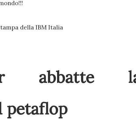
 mondo!!!
stampa della IBM Italia
ner abbatte l
l petaflop