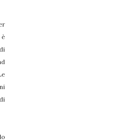
er
 è
di
ad
Le
ni
di
lo