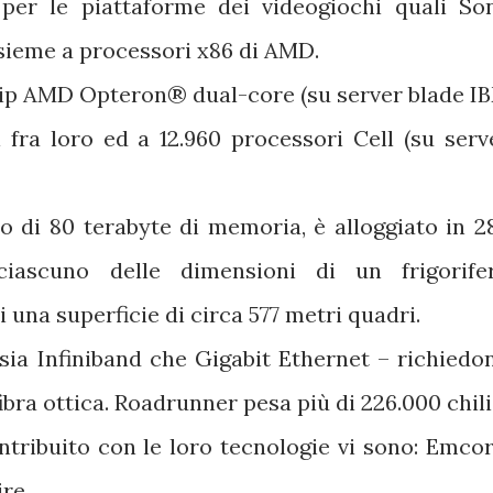
 per le piattaforme dei videogiochi quali So
nsieme a processori x86 di AMD.
ip AMD Opteron® dual-core (su server blade I
 fra loro ed a 12.960 processori Cell (su serv
o di 80 terabyte di memoria, è alloggiato in 2
iascuno delle dimensioni di un frigorife
 una superficie di circa 577 metri quadri.
 sia Infiniband che Gigabit Ethernet – richiedo
fibra ottica. Roadrunner pesa più di 226.000 chili
tribuito con le loro tecnologie vi sono: Emcor
re.