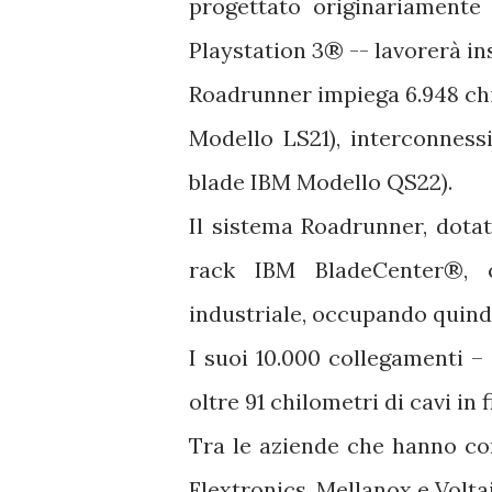
progettato originariamente
Playstation 3® -- lavorerà i
Roadrunner impiega 6.948 ch
Modello LS21), interconnessi
blade IBM Modello QS22).
Il sistema Roadrunner, dotat
rack IBM BladeCenter®, c
industriale, occupando quindi
I suoi 10.000 collegamenti –
oltre 91 chilometri di cavi in 
Tra le aziende che hanno con
Flextronics, Mellanox e Voltai