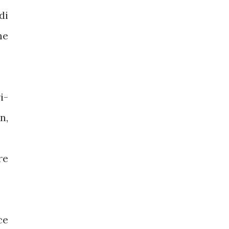
di
ne
i-
n,
re
ce