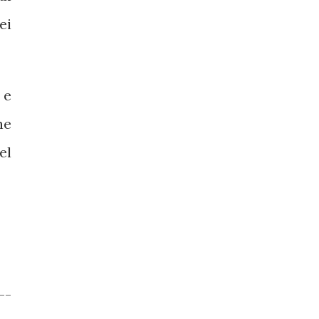
ei
 e
he
el
--