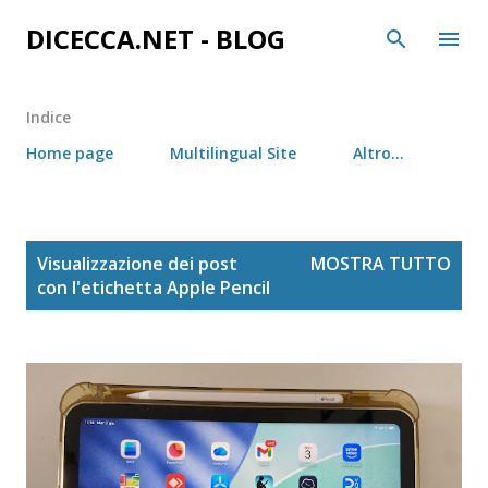
Passa ai contenuti principali
DICECCA.NET - BLOG
Indice
Home page
Multilingual Site
Altro…
P
Visualizzazione dei post
MOSTRA TUTTO
o
con l'etichetta
Apple Pencil
s
t