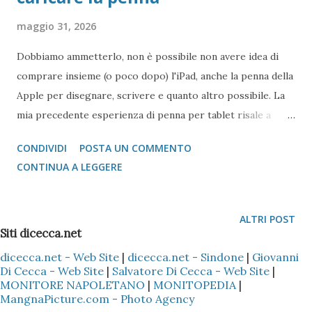
maggio 31, 2026
Dobbiamo ammetterlo, non è possibile non avere idea di
comprare insieme (o poco dopo) l'iPad, anche la penna della
Apple per disegnare, scrivere e quanto altro possibile. La
mia precedente esperienza di penna per tablet risale a
quella del Microsoft Surface Pro del 2014 che seppur
CONDIVIDI
POSTA UN COMMENTO
affascinante non era così rapida come quella per iPad.
CONTINUA A LEGGERE
ALTRI POST
Siti dicecca.net
dicecca.net - Web Site
|
dicecca.net - Sindone
|
Giovanni
Di Cecca - Web Site
|
Salvatore Di Cecca - Web Site
|
MONITORE NAPOLETANO
|
MONITOPEDIA
|
MangnaPicture.com - Photo Agency