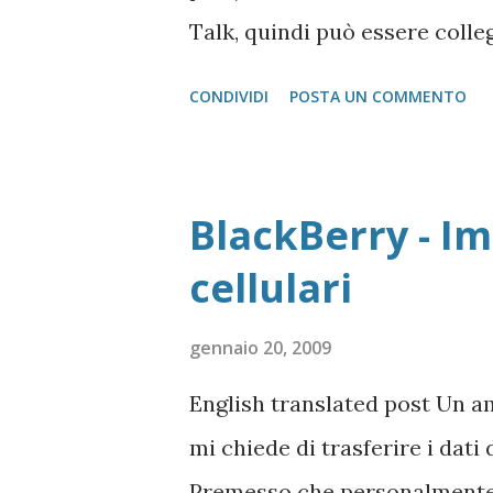
Talk, quindi può essere colle
che abbiano la gestione post 
CONDIVIDI
POSTA UN COMMENTO
salvo quelle del gruppo Rico
moduol installato) sul Mac. Pr
metodo di installazione è mol
BlackBerry - Im
la differenza sostanziale che
cellulari
modelli, ma si gestisce in m
possibile (allo stato attuale) 
gennaio 20, 2009
ovvero replicatori di porta U
English translated post Un a
adatto. Detto questo, consi
mi chiede di trasferire i dati
collegare al Mac. Il caso che 
Premesso che personalmente 