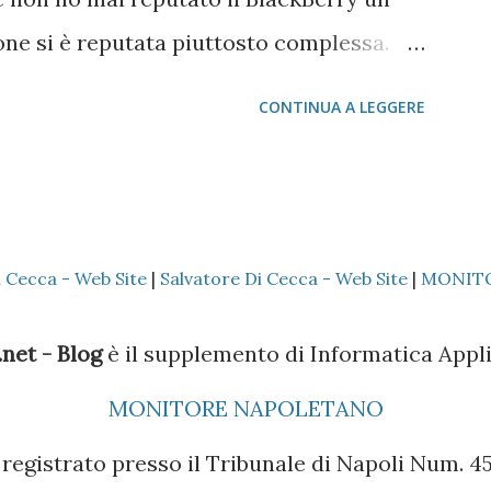
ione si è reputata piuttosto complessa.
vcard via bluetooth (come si fa con quasi
CONTINUA A LEGGERE
ica alternativa è quella di appoggiarsi a
re? 1 - Installare il Microsoft Outlook (XP
tallare (nel caso specifico del Nokia) il
 Sincronizzare solo la Rubrica
i Cecca - Web Site
|
Salvatore Di Cecca - Web Site
|
MONIT
 il cellulare Nokia è il Vostro o di un
Outlook, così che tutti i dati presenti
net - Blog
è il supplemento di Informatica Appli
lla sezione Contatti dell'Outlook 4 -
MONITORE NAPOLETANO
el BlackBerry Desktop Manager (se il
registrato presso il Tribunale di Napoli Num. 45 
la versione sul CD non è molto efficac...