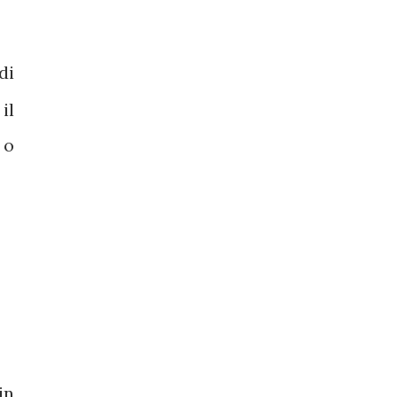
di
il
 o
in