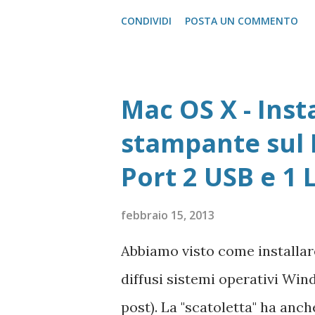
Linux Shell Lista di Comandi
CONDIVIDI
POSTA UN COMMENTO
FileZilla Portable FireFox Do
Pagina download localizzati 
download localizzati FileZil
Mac OS X - Inst
Registrazione Vecchie version
stampante sul 
per 1 anno Adobe Reader Get
Port 2 USB e 1 
tutte le versioni Adobe Reade
Accedere ad area riservata Mi
febbraio 15, 2013
versione unica) dal Sito Mi
Abbiamo visto come installare 
Player Pagina di Download di
diffusi sistemi operativi Wind
dell'autore del progr...
post). La "scatoletta" ha an