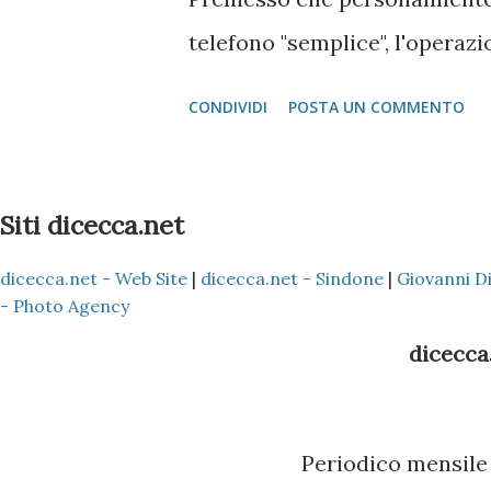
telefono "semplice", l'operaz
Scartata l'idea di mandare i 
CONDIVIDI
POSTA UN COMMENTO
tutti i Nokia e Samsung), l'un
Microsoft Outlook !!! Come fa
o 2003) nel proprio PC 2 - Ins
Siti dicecca.net
programma Nokia PC Suite 3 -
dicecca.net - Web Site
|
dicecca.net - Sindone
|
Giovanni D
(ovviamente dipende sempre se
- Photo Agency
Vostro amico) del Nokia con l'
dicecca.
nella Rubrica siano copiati ne
Scaricare l'ultima versione d
Periodico mensile 
pacchetto è quello Vodafone, 