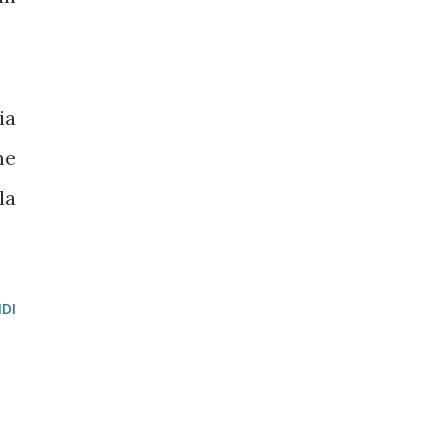
ia
me
la
DI