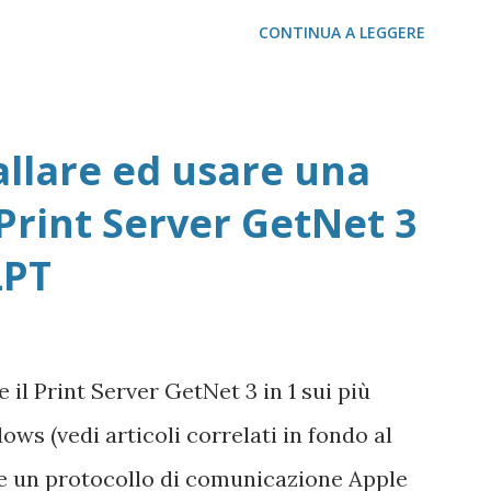
 Linux Mozilla FireFox / Thunderbird /
CONTINUA A LEGGERE
wnload localizzati FireFox Portable -
ThunterBird Portable - Pagina dei
la Portable Avast Avast Download Avast
allare ed usare una
i Avast Attivazione della copia gratuita
Print Server GetNet 3
 Adobe Acrobat e Adobe Reader Cartella
LPT
r da scaricare offline Microsoft 365
crosoft 365 Scarica Office (365 o
crosoft Windows 365 VideoLAN VLC Video
il Print Server GetNet 3 in 1 sui più
 VLC Pix Resizer for Windows Pagina
ows (vedi articoli correlati in fondo al
che un protocollo di comunicazione Apple