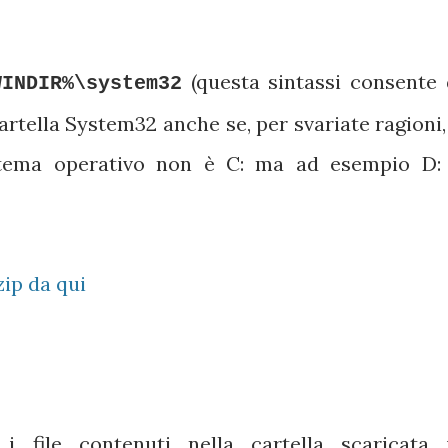
(questa sintassi consente 
WINDIR%\system32
rtella System32 anche se, per svariate ragioni, 
istema operativo non è C: ma ad esempio D:
zip da qui
i file contenuti nella cartella scaricata 