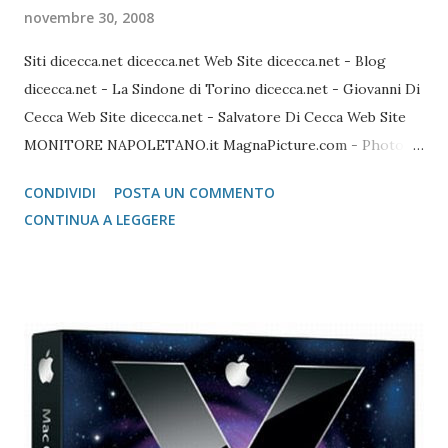
novembre 30, 2008
Siti dicecca.net dicecca.net Web Site dicecca.net - Blog
dicecca.net - La Sindone di Torino dicecca.net - Giovanni Di
Cecca Web Site dicecca.net - Salvatore Di Cecca Web Site
MONITORE NAPOLETANO.it MagnaPicture.com - Photo
Agency Lista di Comandi Linux Shell Lista di Comandi Linux
CONDIVIDI
POSTA UN COMMENTO
Mozilla FireFox / Thunderbird / FileZilla Portable FireFox
CONTINUA A LEGGERE
Download localizzati FireFox Portable - Pagina download
localizzati ThunterBird Portable - Pagina dei download
localizzati FileZilla Portable Avast Avast Download Avast
Registrazione Vecchie versioni Avast Attivazione della
copia gratuita per 1 anno Adobe Reader Get Adobe Acrobat
e Adobe Reader Cartella tutte le versioni Adobe Reader da
scaricare offline Microsoft 365 Accedere ad area riservata
Microsoft 365 Scarica Office (365 o versione unica) dal Sito