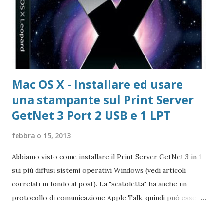
Microsoft Windows 365 VideoLAN VLC Video Player Pagina
di Download di VLC Pix Resizer for Windows Pagina
dell'autore del progr...
Mac OS X - Installare ed usare
una stampante sul Print Server
GetNet 3 Port 2 USB e 1 LPT
febbraio 15, 2013
Abbiamo visto come installare il Print Server GetNet 3 in 1
sui più diffusi sistemi operativi Windows (vedi articoli
correlati in fondo al post). La "scatoletta" ha anche un
protocollo di comunicazione Apple Talk, quindi può essere
collegata (fare da tramite) anche a stampanti che abbiano la