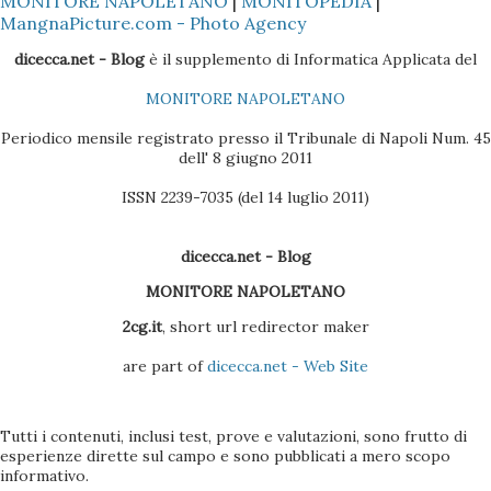
MONITORE NAPOLETANO
|
MONITOPEDIA
|
i dati presenti nella Rubrica siano copiati nella sezione
MangnaPicture.com - Photo Agency
Contatti dell'Outlook 4 - Scaricare l'ultima versione del
dicecca.net - Blog
è il supplemento di Informatica Applicata del
BlackBerry Desktop Manager (se il pacchetto è quello
MONITORE NAPOLETANO
Vodafone, la versione sul CD non è molto efficac...
Periodico mensile registrato presso il Tribunale di Napoli Num. 45
dell' 8 giugno 2011
ISSN 2239-7035 (del 14 luglio 2011)
dicecca.net - Blog
MONITORE NAPOLETANO
2cg.it
, short url redirector maker
are part of
dicecca.net - Web Site
Tutti i contenuti, inclusi test, prove e valutazioni, sono frutto di
esperienze dirette sul campo e sono pubblicati a mero scopo
informativo.