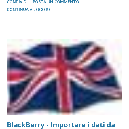
CONDIVIDI
POSTA UN COMMENTO
gestione post script integrata (quasi tutte le stampanti
CONTINUA A LEGGERE
salvo quelle del gruppo Ricoh che hanno bisogno di un
apposito moduol installato) sul Mac. Print Server GetNet 1
Parallela e 2 USB Il metodo di installazione è molto simile a
quello visto su Windows, con la differenza sostanziale che
non è necessario scegliere tra moltissimi modelli, ma si
gestisce in modo più semplice. Purtroppo sul Mac non è
possibile (allo stato attuale) collegare print server di tipo
TP-Link, ovvero replicatori di porta USB su Lan, in quanto
non esiste un driver adatto. Detto questo, consideriamo la
stampante che vogliamo collegare al Mac. Il caso che
abbiamo usato nei precedenti post,...
BlackBerry - Importare i dati da