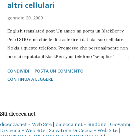
altri cellulari
gennaio 20, 2009
English translated post Un amico mi porta un BlackBerry
Pearl 8110 e mi chiede di trasferire i dati dal suo cellulare
Nokia a questo telefono. Premesso che personalmente non
ho mai reputato il BlackBerry un telefono "semplice",
l'operazione si è reputata piuttosto complessa. Scartata
CONDIVIDI
POSTA UN COMMENTO
l'idea di mandare i vcard via bluetooth (come si fa con quasi
CONTINUA A LEGGERE
tutti i Nokia e Samsung), l'unica alternativa è quella di
appoggiarsi a Microsoft Outlook !!! Come fare? 1 -
Installare il Microsoft Outlook (XP o 2003) nel proprio PC
2 - Installare (nel caso specifico del Nokia) il programma
Siti dicecca.net
Nokia PC Suite 3 - Sincronizzare solo la Rubrica
dicecca.net - Web Site
|
dicecca.net - Sindone
|
Giovanni
(ovviamente dipende sempre se il cellulare Nokia è il Vostro
Di Cecca - Web Site
|
Salvatore Di Cecca - Web Site
|
o di un Vostro amico) del Nokia con l'Outlook, così che tutti