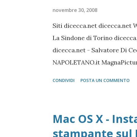
novembre 30, 2008
Siti dicecca.net dicecca.net 
La Sindone di Torino dicecca
dicecca.net - Salvatore Di 
NAPOLETANO.it MagnaPicture
Linux Shell Lista di Comandi
CONDIVIDI
POSTA UN COMMENTO
FileZilla Portable FireFox Do
Pagina download localizzati 
download localizzati FileZil
Mac OS X - Inst
Registrazione Vecchie version
stampante sul 
per 1 anno Adobe Reader Get