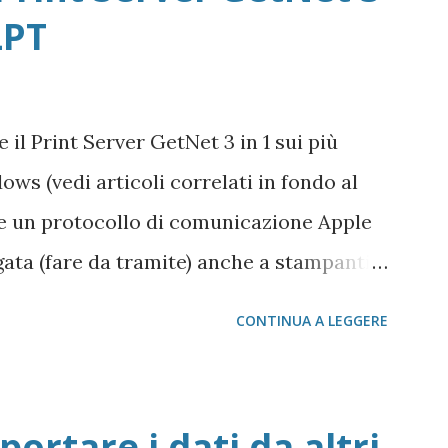
LPT
r da scaricare offline Microsoft 365
crosoft 365 Scarica Office (365 o
crosoft Windows 365 VideoLAN VLC Video
il Print Server GetNet 3 in 1 sui più
 VLC Pix Resizer for Windows Pagina
ows (vedi articoli correlati in fondo al
che un protocollo di comunicazione Apple
gata (fare da tramite) anche a stampanti
script integrata (quasi tutte le stampanti
CONTINUA A LEGGERE
h che hanno bisogno di un apposito
int Server GetNet 1 Parallela e 2 USB Il
to simile a quello visto su Windows, con
portare i dati da altri