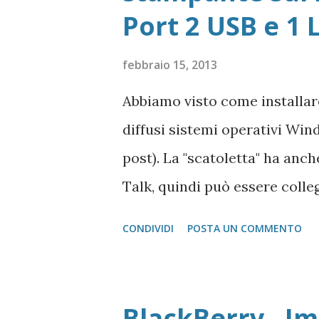
Port 2 USB e 1 
tutte le versioni Adobe Reade
Accedere ad area riservata Mi
febbraio 15, 2013
versione unica) dal Sito Mi
Abbiamo visto come installare 
Player Pagina di Download di
diffusi sistemi operativi Wind
dell'autore del progr...
post). La "scatoletta" ha an
Talk, quindi può essere colle
che abbiano la gestione post 
CONDIVIDI
POSTA UN COMMENTO
salvo quelle del gruppo Rico
moduol installato) sul Mac. Pr
metodo di installazione è mol
BlackBerry - Im