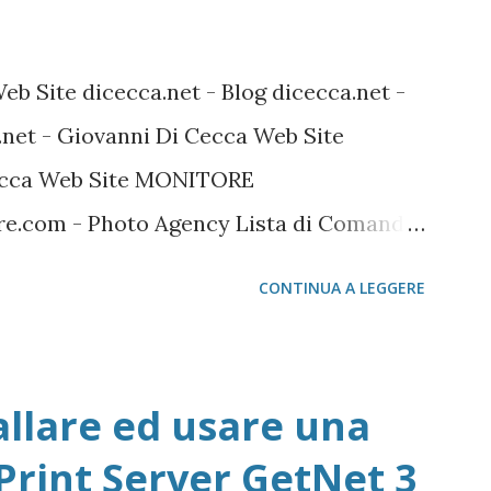
Web Site dicecca.net - Blog dicecca.net -
.net - Giovanni Di Cecca Web Site
Cecca Web Site MONITORE
.com - Photo Agency Lista di Comandi
 Linux Mozilla FireFox / Thunderbird /
CONTINUA A LEGGERE
wnload localizzati FireFox Portable -
ThunterBird Portable - Pagina dei
la Portable Avast Avast Download Avast
allare ed usare una
i Avast Attivazione della copia gratuita
Print Server GetNet 3
 Adobe Acrobat e Adobe Reader Cartella