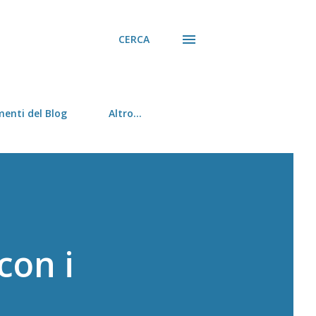
CERCA
menti del Blog
Altro…
con i