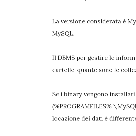
La versione considerata è MyS
MySQL.
Il DBMS per gestire le inform
cartelle, quante sono le collez
Se i binary vengono installat
(%PROGRAMFILES% \MySQL\[so
locazione dei dati è different