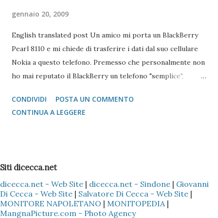
gennaio 20, 2009
English translated post Un amico mi porta un BlackBerry
Pearl 8110 e mi chiede di trasferire i dati dal suo cellulare
Nokia a questo telefono. Premesso che personalmente non
ho mai reputato il BlackBerry un telefono "semplice",
l'operazione si è reputata piuttosto complessa. Scartata
CONDIVIDI
POSTA UN COMMENTO
l'idea di mandare i vcard via bluetooth (come si fa con quasi
CONTINUA A LEGGERE
tutti i Nokia e Samsung), l'unica alternativa è quella di
appoggiarsi a Microsoft Outlook !!! Come fare? 1 -
Installare il Microsoft Outlook (XP o 2003) nel proprio PC
2 - Installare (nel caso specifico del Nokia) il programma
Siti dicecca.net
Nokia PC Suite 3 - Sincronizzare solo la Rubrica
dicecca.net - Web Site
|
dicecca.net - Sindone
|
Giovanni
(ovviamente dipende sempre se il cellulare Nokia è il Vostro
Di Cecca - Web Site
|
Salvatore Di Cecca - Web Site
|
o di un Vostro amico) del Nokia con l'Outlook, così che tutti
MONITORE NAPOLETANO
|
MONITOPEDIA
|
i dati presenti nella Rubrica siano copiati nella sezione
MangnaPicture.com - Photo Agency