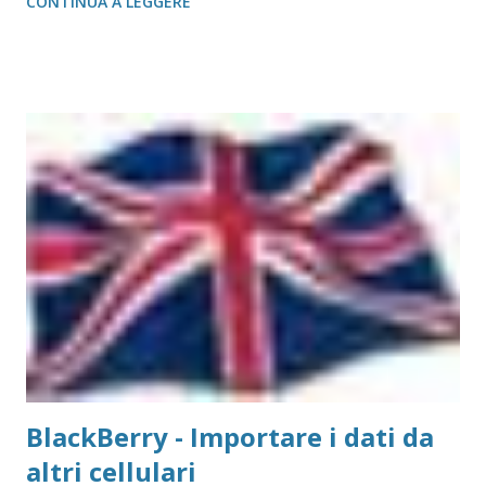
CONTINUA A LEGGERE
salvo quelle del gruppo Ricoh che hanno bisogno di un
apposito moduol installato) sul Mac. Print Server GetNet 1
Parallela e 2 USB Il metodo di installazione è molto simile a
quello visto su Windows, con la differenza sostanziale che
non è necessario scegliere tra moltissimi modelli, ma si
gestisce in modo più semplice. Purtroppo sul Mac non è
possibile (allo stato attuale) collegare print server di tipo
TP-Link, ovvero replicatori di porta USB su Lan, in quanto
non esiste un driver adatto. Detto questo, consideriamo la
stampante che vogliamo collegare al Mac. Il caso che
abbiamo usato nei precedenti post,...
BlackBerry - Importare i dati da
altri cellulari