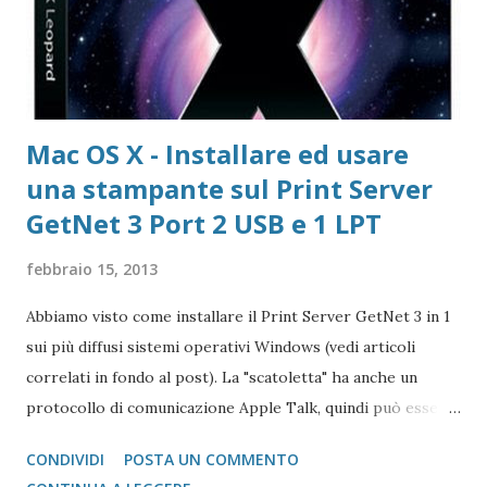
di Download di VLC Pix Resizer for Windows Pagina
dell'autore del progr...
Mac OS X - Installare ed usare
una stampante sul Print Server
GetNet 3 Port 2 USB e 1 LPT
febbraio 15, 2013
Abbiamo visto come installare il Print Server GetNet 3 in 1
sui più diffusi sistemi operativi Windows (vedi articoli
correlati in fondo al post). La "scatoletta" ha anche un
protocollo di comunicazione Apple Talk, quindi può essere
collegata (fare da tramite) anche a stampanti che abbiano la
CONDIVIDI
POSTA UN COMMENTO
gestione post script integrata (quasi tutte le stampanti