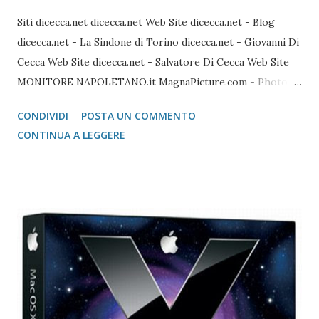
Siti dicecca.net dicecca.net Web Site dicecca.net - Blog
dicecca.net - La Sindone di Torino dicecca.net - Giovanni Di
Cecca Web Site dicecca.net - Salvatore Di Cecca Web Site
MONITORE NAPOLETANO.it MagnaPicture.com - Photo
Agency Lista di Comandi Linux Shell Lista di Comandi Linux
CONDIVIDI
POSTA UN COMMENTO
Mozilla FireFox / Thunderbird / FileZilla Portable FireFox
CONTINUA A LEGGERE
Download localizzati FireFox Portable - Pagina download
localizzati ThunterBird Portable - Pagina dei download
localizzati FileZilla Portable Avast Avast Download Avast
Registrazione Vecchie versioni Avast Attivazione della
copia gratuita per 1 anno Adobe Reader Get Adobe Acrobat
e Adobe Reader Cartella tutte le versioni Adobe Reader da
scaricare offline Microsoft 365 Accedere ad area riservata
Microsoft 365 Scarica Office (365 o versione unica) dal Sito
Microsoft Windows 365 VideoLAN VLC Video Player Pagina