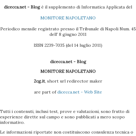
Contatti dell'Outlook 4 - Scaricare l'ultima versione del
dicecca.net - Blog
è il supplemento di Informatica Applicata del
BlackBerry Desktop Manager (se il pacchetto è quello
MONITORE NAPOLETANO
Vodafone, la versione sul CD non è molto efficac...
Periodico mensile registrato presso il Tribunale di Napoli Num. 45
dell' 8 giugno 2011
ISSN 2239-7035 (del 14 luglio 2011)
dicecca.net - Blog
MONITORE NAPOLETANO
2cg.it
, short url redirector maker
are part of
dicecca.net - Web Site
Tutti i contenuti, inclusi test, prove e valutazioni, sono frutto di
esperienze dirette sul campo e sono pubblicati a mero scopo
informativo.
Le informazioni riportate non costituiscono consulenza tecnica o