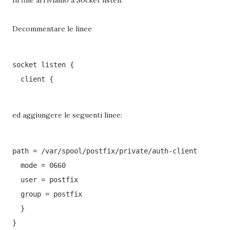
In fine arriviamo a Socket listen.
Decommentare le linee
socket listen {

  client {
ed aggiungere le seguenti linee:
path = /var/spool/postfix/private/auth-client

  mode = 0660

  user = postfix

  group = postfix

  }

}