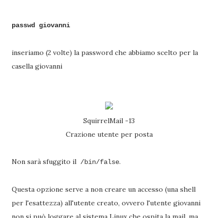
passwd giovanni
inseriamo (2 volte) la password che abbiamo scelto per la
casella giovanni
SquirrelMail -13
Crazione utente per posta
Non sarà sfuggito il
.
/bin/false
Questa opzione serve a non creare un accesso (una shell
per l'esattezza) all'utente creato, ovvero l'utente giovanni
non si può loggare al sistema Linux che ospita la mail, ma