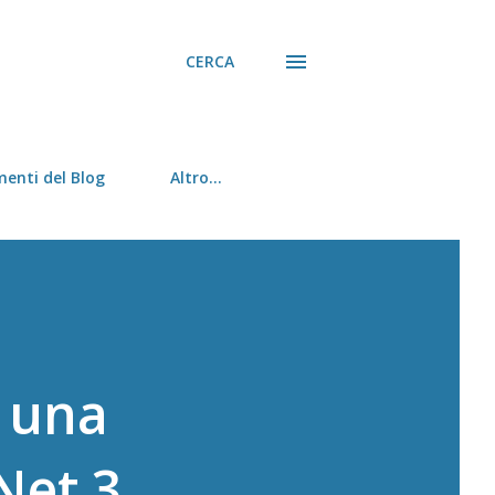
CERCA
menti del Blog
Altro…
e una
Net 3