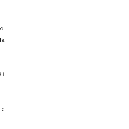
o,
da
.1
 e