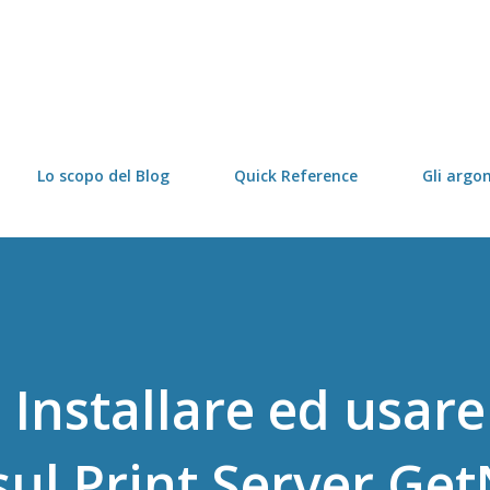
Passa ai contenuti principali
Lo scopo del Blog
Quick Reference
Gli argo
 Installare ed usar
ul Print Server Get