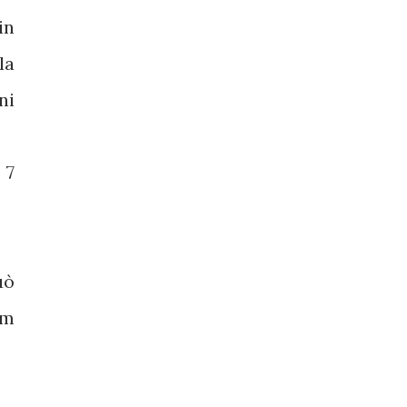
in
la
ni
 7
uò
em