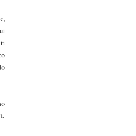
e,
ui
ti
to
do
ho
t.