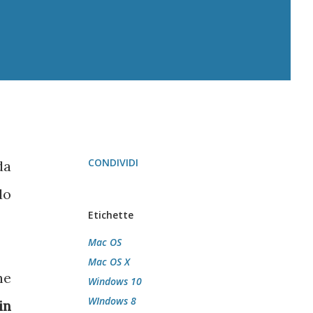
CONDIVIDI
da
do
Etichette
Mac OS
Mac OS X
he
Windows 10
WIndows 8
in