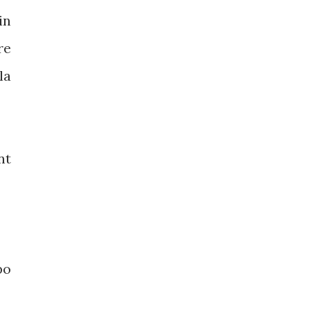
in
re
la
nt
po