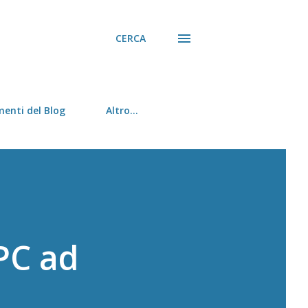
CERCA
menti del Blog
Altro…
 PC ad