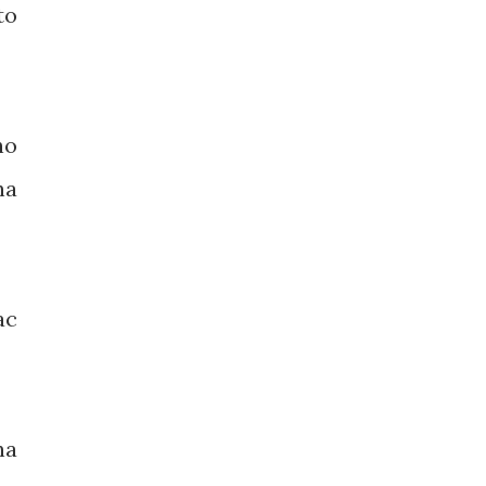
to
ho
ha
ac
na