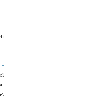
di
 -
el
on
me