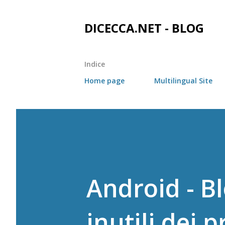
DICECCA.NET - BLOG
Indice
Home page
Multilingual Site
Android - B
inutili dei 