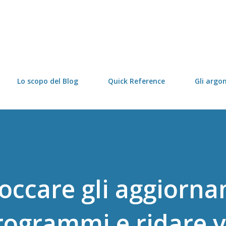
Passa ai contenuti principali
Lo scopo del Blog
Quick Reference
Gli argo
loccare gli aggiorn
programmi e ridare v