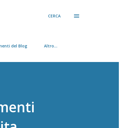
CERCA
menti del Blog
Altro…
amenti
ita