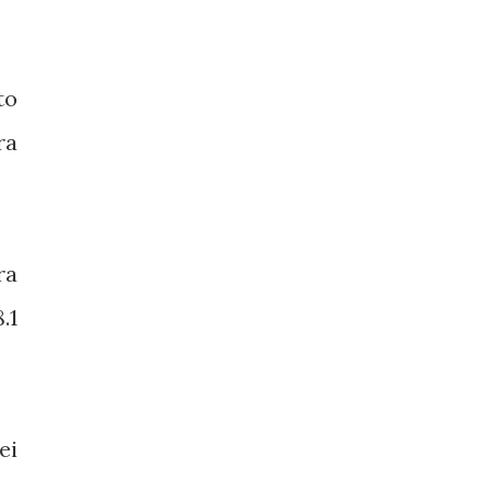
to
ra
ra
.1
ei