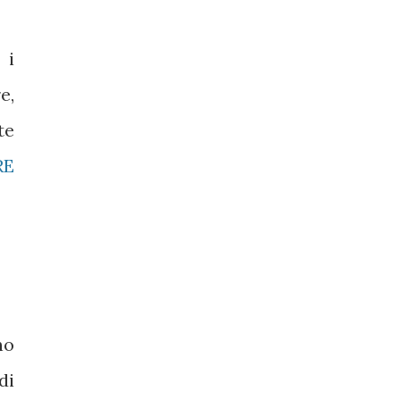
 i
e,
te
RE
no
di