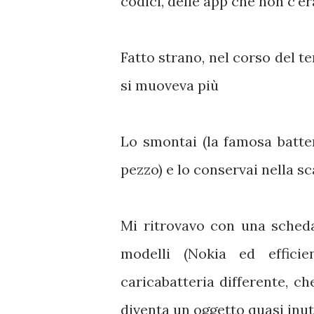
codici, delle app che non c'e
Fatto strano, nel corso del t
si muoveva più
Lo smontai (la famosa batter
pezzo) e lo conservai nella sc
Mi ritrovavo con una sched
modelli (Nokia ed effici
caricabatteria differente, ch
diventa un oggetto quasi inuti