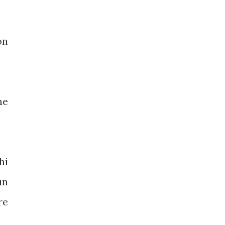
on
ne
hi
un
re