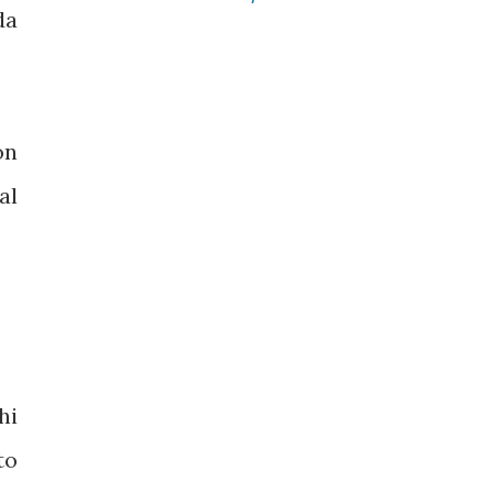
da
on
al
hi
to