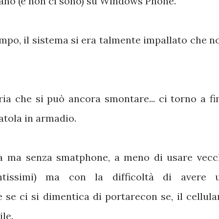
rano (e non ci sono) su Windows Phone.
empo, il sistema si era talmente impallato che n
ia che si può ancora smontare... ci torno a fi
atola in armadio.
a ma senza smatphone, a meno di usare vecc
entissimi) ma con la difficoltà di avere 
e se ci si dimentica di portarecon se, il cellula
le.