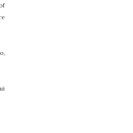
of
re
o,
ui