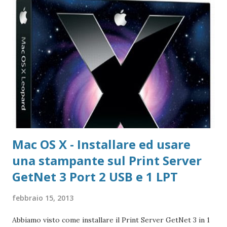
copia gratuita per 1 anno Adobe Reader Get Adobe Acrobat
e Adobe Reader Cartella tutte le versioni Adobe Reader da
scaricare offline Microsoft 365 Accedere ad area riservata
Microsoft 365 Scarica Office (365 o versione unica) dal Sito
Microsoft Windows 365 VideoLAN VLC Video Player Pagina
di Download di VLC Pix Resizer for Windows Pagina
dell'autore del progr...
Mac OS X - Installare ed usare
una stampante sul Print Server
GetNet 3 Port 2 USB e 1 LPT
febbraio 15, 2013
Abbiamo visto come installare il Print Server GetNet 3 in 1