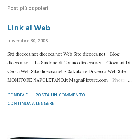
Post più popolari
Link al Web
novembre 30, 2008
Siti dicecca.net dicecca.net Web Site dicecca.net - Blog
dicecca.net - La Sindone di Torino dicecca.net - Giovanni Di
Cecca Web Site dicecca.net - Salvatore Di Cecca Web Site
MONITORE NAPOLETANO.it MagnaPicture.com - Photo
Agency Lista di Comandi Linux Shell Lista di Comandi Linux
CONDIVIDI
POSTA UN COMMENTO
Mozilla FireFox / Thunderbird / FileZilla Portable FireFox
CONTINUA A LEGGERE
Download localizzati FireFox Portable - Pagina download
localizzati ThunterBird Portable - Pagina dei download
localizzati FileZilla Portable Avast Avast Download Avast
Registrazione Vecchie versioni Avast Attivazione della