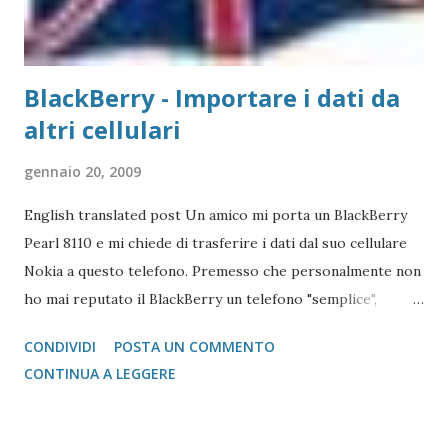
BlackBerry - Importare i dati da
altri cellulari
gennaio 20, 2009
English translated post Un amico mi porta un BlackBerry
Pearl 8110 e mi chiede di trasferire i dati dal suo cellulare
Nokia a questo telefono. Premesso che personalmente non
ho mai reputato il BlackBerry un telefono "semplice",
l'operazione si è reputata piuttosto complessa. Scartata
CONDIVIDI
POSTA UN COMMENTO
l'idea di mandare i vcard via bluetooth (come si fa con quasi
CONTINUA A LEGGERE
tutti i Nokia e Samsung), l'unica alternativa è quella di
appoggiarsi a Microsoft Outlook !!! Come fare? 1 -
Installare il Microsoft Outlook (XP o 2003) nel proprio PC