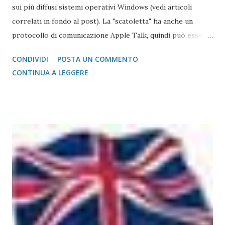
sui più diffusi sistemi operativi Windows (vedi articoli
correlati in fondo al post). La "scatoletta" ha anche un
protocollo di comunicazione Apple Talk, quindi può essere
collegata (fare da tramite) anche a stampanti che abbiano la
CONDIVIDI
POSTA UN COMMENTO
gestione post script integrata (quasi tutte le stampanti
CONTINUA A LEGGERE
salvo quelle del gruppo Ricoh che hanno bisogno di un
apposito moduol installato) sul Mac. Print Server GetNet 1
Parallela e 2 USB Il metodo di installazione è molto simile a
quello visto su Windows, con la differenza sostanziale che
non è necessario scegliere tra moltissimi modelli, ma si
gestisce in modo più semplice. Purtroppo sul Mac non è
possibile (allo stato attuale) collegare print server di tipo
TP-Link, ovvero replicatori di porta USB su Lan, in quanto
non esiste un driver adatto. Detto questo, consideriamo la
stampante che vogliamo collegare al Mac. Il caso che
abbiamo usato nei precedenti post,...