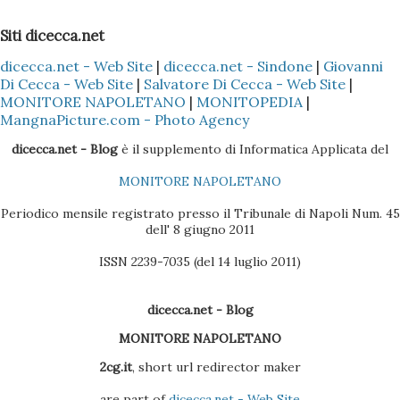
2 - Installare (nel caso specifico del Nokia) il programma
Siti dicecca.net
Nokia PC Suite 3 - Sincronizzare solo la Rubrica
dicecca.net - Web Site
|
dicecca.net - Sindone
|
Giovanni
(ovviamente dipende sempre se il cellulare Nokia è il Vostro
Di Cecca - Web Site
|
Salvatore Di Cecca - Web Site
|
o di un Vostro amico) del Nokia con l'Outlook, così che tutti
MONITORE NAPOLETANO
|
MONITOPEDIA
|
i dati presenti nella Rubrica siano copiati nella sezione
MangnaPicture.com - Photo Agency
Contatti dell'Outlook 4 - Scaricare l'ultima versione del
dicecca.net - Blog
è il supplemento di Informatica Applicata del
BlackBerry Desktop Manager (se il pacchetto è quello
MONITORE NAPOLETANO
Vodafone, la versione sul CD non è molto efficac...
Periodico mensile registrato presso il Tribunale di Napoli Num. 45
dell' 8 giugno 2011
ISSN 2239-7035 (del 14 luglio 2011)
dicecca.net - Blog
MONITORE NAPOLETANO
2cg.it
, short url redirector maker
are part of
dicecca.net - Web Site