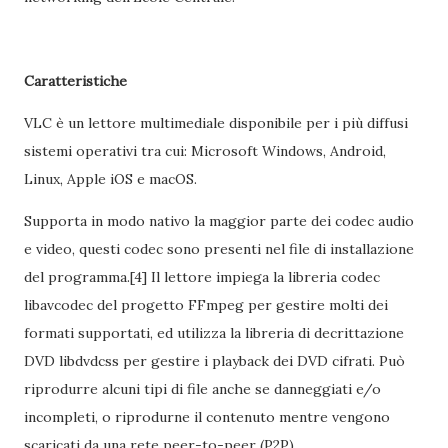
Caratteristiche
VLC è un lettore multimediale disponibile per i più diffusi
sistemi operativi tra cui: Microsoft Windows, Android,
Linux, Apple iOS e macOS.
Supporta in modo nativo la maggior parte dei codec audio
e video, questi codec sono presenti nel file di installazione
del programma.[4] Il lettore impiega la libreria codec
libavcodec del progetto FFmpeg per gestire molti dei
formati supportati, ed utilizza la libreria di decrittazione
DVD libdvdcss per gestire i playback dei DVD cifrati. Può
riprodurre alcuni tipi di file anche se danneggiati e/o
incompleti, o riprodurne il contenuto mentre vengono
scaricati da una rete peer-to-peer (P2P).