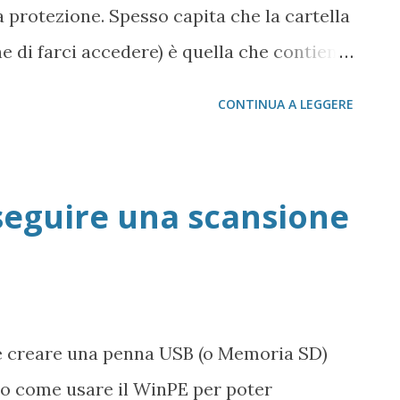
protezione. Spesso capita che la cartella
istr...
e di farci accedere) è quella che contiene
iamo lavorando noi o il nostro staff. Che
CONTINUA A LEGGERE
ui possiamo optare è quella di staccare il
 (fisso o portatile, personalmente il
portatile) e lo colleghiamo via USB su un
seguire una scansione
 al disco rigido dall'esterno (detto anche
ol sistema operativo che abbiamo sul PC cui
ido. Può capitare, però, che anche
 da logon, nenanche il superutente del
e creare una penna USB (o Memoria SD)
sco con la cartella bloccata, ci consenta
o come usare il WinPE per poter