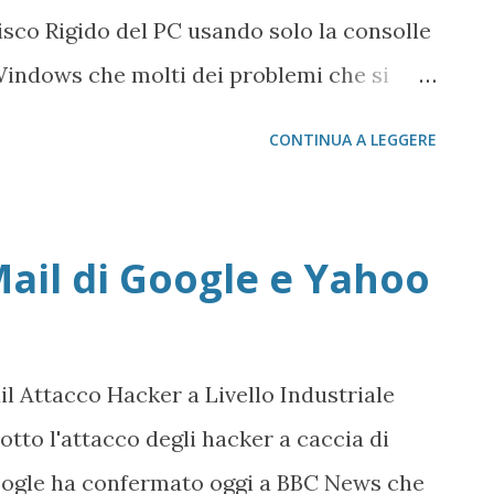
unto, immaginiamo già di rico...
isco Rigido del PC usando solo la consolle
 Windows che molti dei problemi che si
possibile perdita di catene di informazioni
CONTINUA A LEGGERE
igido, soprattutto se questo, in linea di
uata la manutenzione ordinaria. Una volta
etta, compare la consolle, con il
Mail di Google e Yahoo
ows\system32 a questo punto possiamo
 chkdsk /F /R c: se nel caso ci troviamo a
do C. Più in generale chkdsk /F /R : se
l Attacco Hacker a Livello Industriale
are una qualsiasi unità presente sul PC
otto l'attacco degli hacker a caccia di
re su Windows 8 si può usare una
oogle ha confermato oggi a BBC News che