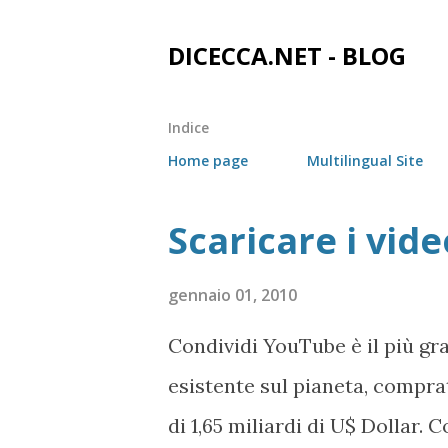
DICECCA.NET - BLOG
Indice
Home page
Multilingual Site
Scaricare i vid
P
o
gennaio 01, 2010
s
t
Condividi YouTube è il più gr
esistente sul pianeta, comprat
di 1,65 miliardi di U$ Dollar.