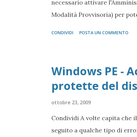
necessario attivare l'Amminist
ci si trova in su un Account Li
Modalità Provvisoria) per pot
facciamo? Per attivare quest
CONDIVIDI
POSTA UN COMMENTO
sistema e mettere mano al Regi
Esegui -> regedit così accedi
posizione HKEY_LOCAL_MA
Windows PE - Ac
NT\CurrentVersion\Winlogon
protette del di
punto clicchiamo il tasto d
Rinominiamo il valore appena
ottobre 23, 2009
sopra due volte In Dati Valore
Condividi A volte capita che il
Esadecimale ) e poi clicchiam
seguito a qualche tipo di errore
il nostro Administrator sarà l