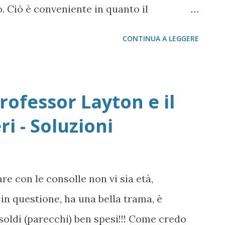
. Ciò è conveniente in quanto il
tenuti multimediali è presente per tutte
CONTINUA A LEGGERE
iattaforma alternativa a Java... secondo
E' possibile scaricare un video da YouTube
 il nostro riproduttore portatile? La
rofessor Layton e il
1 - Prendere l'URL (o URI come sarebbe più
i - Soluzioni
o di un sito) e copiarlo in memoria
pia dal menu del browser) 2 - Andare sul
l'url completo nella barra azzurra e
e con le consolle non vi sia età,
e il cpatacha (il solito programmino che
in questione, ha una bella trama, è
il sistema da robot per il gusto di tirar
soldi (parecchi) ben spesi!!! Come credo