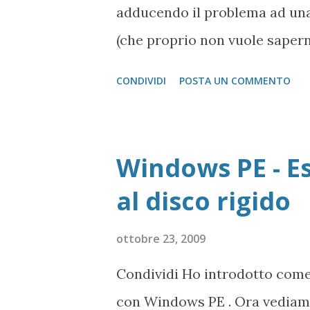
adducendo il problema ad una 
visualizzazione del SuperAdmin
(che proprio non vuole sapern
i dati importanti sul quale st
CONDIVIDI
POSTA UN COMMENTO
fare? La prima soluzione su c
disco rigido dal PC che usiamo
problema mi è capitato su un 
Windows PE - E
altro PC provando ad accedere
al disco rigido
" accesso dall'alto "), cioè c
abbiamo collegato il disco rig
ottobre 23, 2009
accedendo come Administrator
Condividi Ho introdotto com
computer cui è attaccato il di
con Windows PE . Ora vediam