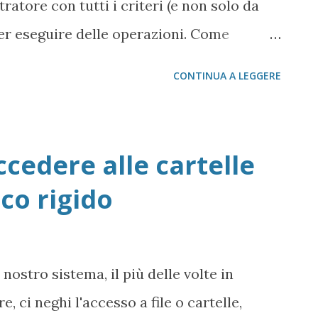
ratore con tutti i criteri (e non solo da
m...
er eseguire delle operazioni. Come
o utente, dobbiamo scendere nel cuore del
CONTINUA A LEGGERE
stro di Configurazione: 1 - Start ->
amo al registro 2 - Accedere alla seguente
CHINE\SOFTWARE\Microsoft\Windows
cedere alle cartelle
\SpecialAccounts\UserList A questo
sco rigido
estro del mouse e Nuovo -> Valore DWORD
 creato in Administrator e clicchiamo
 , inseriamo 1 (lasciando Base su
 nostro sistema, il più delle volte in
o su OK A questo punto riavviamo il PC ed
, ci neghi l'accesso a file o cartelle,
i presente Ovviamente per disabilitare la