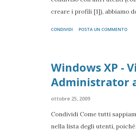
del villaggio. Puzzle 2: 1 ...
creare i profili [1]), abbiamo 
dell'accesso alle cartelle in 
CONDIVIDI
POSTA UN COMMENTO
tip è relativo esclusivament
Pro, per essere più semplice 
gestione dei permessi alle car
Windows XP - Vi
Account Limitato il sistema p
Administrator 
scrittura tutte quelle cartelle
esclude dalla scrittura tutte 
ottobre 25, 2009
Documenti e Documenti Condivi
Condividi Come tutti sappiam
usano dei software che per l
nella lista degli utenti, poich
determinate cartelle che non s