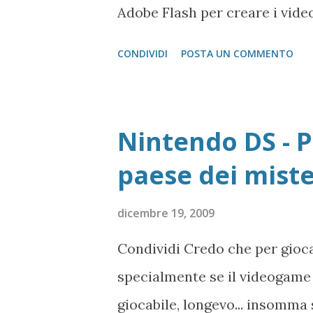
Adobe Flash per creare i video
middleware che gestisce i con
CONDIVIDI
POSTA UN COMMENTO
le piattaforme (una sorta di p
alcuni...) Ma torniamo a noi. 
e poterlo vedere e sentire con
Nintendo DS - P
risposta è si, vediamo come. 
paese dei mister
opportuno chiamare l'indirizz
(classicamente Modifica -> Co
dicembre 19, 2009
sito Keepvid.com ed incollare 
Condividi Credo che per giocar
premere Download 3 - Inserir
specialmente se il videogame 
servirebbe a non far attaccare 
giocabile, longevo... insomma 