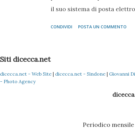
scansione, molto più approfon
il suo sistema di posta elettro
Prompt dei comandi ...
''phishing'', il metodo con il qua
CONDIVIDI
POSTA UN COMMENTO
informatici convincono gli uten
siamo in allarme per colpa di 
industriale, ma quando ci sia
Siti dicecca.net
le password degli account che 
dicecca.net - Web Site
|
dicecca.net - Sindone
|
Giovanni D
portavoce di Google, sottolin
- Photo Agency
una falla dei sistemi di sicur
dicecca.
degli utenti, che dalla mail v
servono proprio a rubare pas
Periodico mensile 
banca. Secondo i dati forniti d