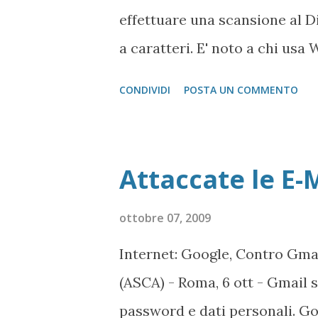
di accedere ai file. A questo p
effettuare una scansione al D
a caratteri. E' noto a chi usa
verificano sono relativi alla 
CONDIVIDI
POSTA UN COMMENTO
(chain) all'interno del disco r
massima non viene mai effett
avviato il Windows PE da penn
Attaccate le E-
seguente percorso: X:\wind
scrivere il seguente comando:
ottobre 07, 2009
dover analizzare il disco rigi
Internet: Google, Contro Gmai
vogliamo analizzare e recuper
(ASCA) - Roma, 6 ott - Gmail s
Su Windows 7 ed in particola
password e dati personali. G