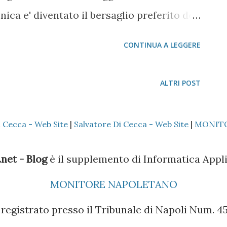
dita usando la seguente sintassi dal
nica e' diventato il bersaglio preferito del
le, attraverso falsi siti, i pirati
CONTINUA A LEGGERE
ti a rivelare i propri dati. ''Di recente
uno schema di phishing di livello
ALTRI POST
mo accorti dell'attacco abbiamo resettato
erano stati colpiti'', ha detto un
i Cecca - Web Site
|
Salvatore Di Cecca - Web Site
|
MONIT
eando che la minaccia non e' dovuta ad
ezza, ma si basa sull'inganno nei confronti
net - Blog
è il supplemento di Informatica Appli
engono indirizzati su siti web fantasma che
MONITORE NAPOLETANO
sword, nickname e numeri di conto in
registrato presso il Tribunale di Napoli Num. 45 
a Google, s...