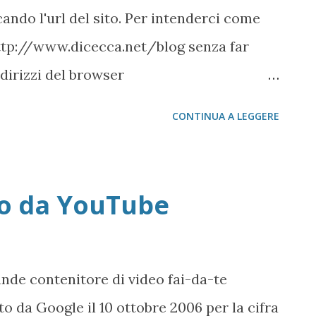
ando l'url del sito. Per intenderci come
http://www.dicecca.net/blog senza far
dirizzi del browser
t.com/ Il principio è abbastanza semplice.
CONTINUA A LEGGERE
inita deprecabile, che è quella dei frame ,
uso professionale, di creare dei siti
n posizionati sui motori di ricerca (anche
eo da YouTube
linguaggi come il PHP e ASP consentono di
 modi). Il frame, lo possiamo immaginare
 browser, cioè apre una o più finestre
ande contenitore di video fai-da-te
caricare pezzi di siti dai più disparati
o da Google il 10 ottobre 2006 per la cifra