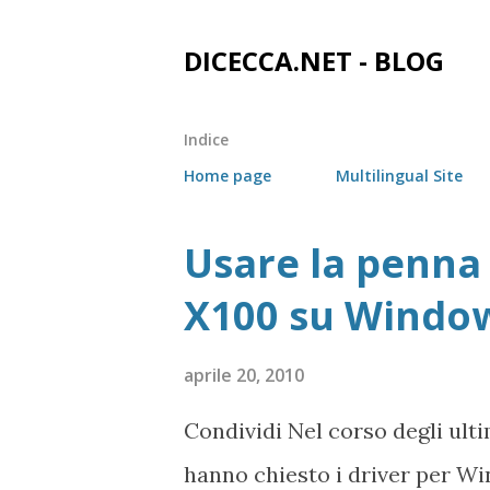
DICECCA.NET - BLOG
Indice
Home page
Multilingual Site
Usare la penna
P
o
X100 su Windo
s
t
aprile 20, 2010
Condividi Nel corso degli ult
hanno chiesto i driver per W