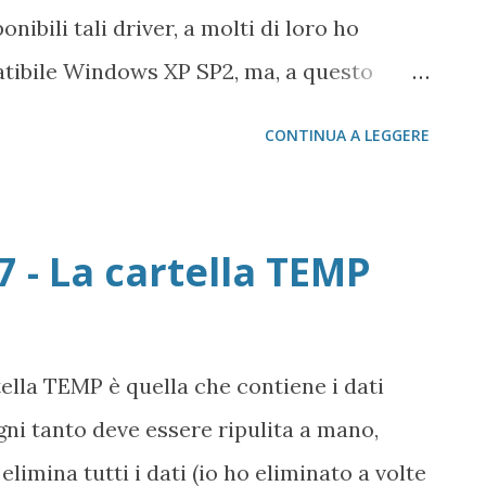
ibili tali driver, a molti di loro ho
atibile Windows XP SP2, ma, a questo
 fa. In primo luogo, tutti i parametri
CONTINUA A LEGGERE
atel One Touch X100 Wind valgono
na al PC. Per questo articolo sto usando
tallato Windows 7 Starter Edition. Quando
 - La cartella TEMP
ompare l'autoplay, clicchiamo su Apri
. Con il tasto destro del mouse
l file Showmodem.exe Nella scheda
ella TEMP è quella che contiene i dati
ompatibilità Windows XP SP2 ed Esegui
ni tanto deve essere ripulita a mano,
do su Applica ed OK , facciamo partire il
limina tutti i dati (io ho eliminato a volte