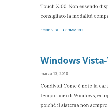
Touch X100. Non essendo dispon
consigliato la modalità comp
punto vediamo insieme come si
CONDIVIDI
4 COMMENTI
descritti nel post Penna Alc
comunque. Colleghiamo la pen
un Asus EEE PC 1005P con ins
Windows Vista-7
colleghiamo la penna al PC, c
cartella per visualizzare file 
marzo 13, 2010
selezioniamo le Proprietà de
Condividi Come è noto la cart
Compatibilità selezioniamo c
temporanei di Windows, ed og
come amministratore . Cliccan
poiché il sistema non sempre e