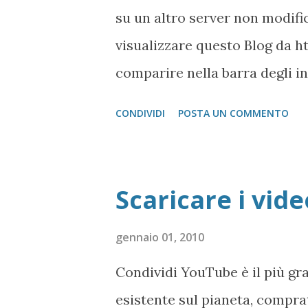
su un altro server non modific
visualizzare questo Blog da 
comparire nella barra degli in
http://diceccadotnet.blogspo
CONDIVIDI
POSTA UN COMMENTO
In HTML , c'è una funzione def
poiché non consentono, ad un 
effettivamente efficienti e be
Scaricare i vid
se, siti sviluppati con altri 
montare questi pezzi in altri
gennaio 01, 2010
come una sorta di browser nel
Condividi YouTube è il più gr
reali del browser che possono 
esistente sul pianeta, comprat