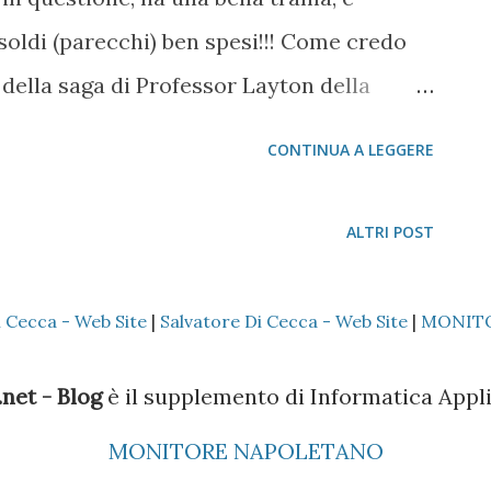
il sistema da robot per il gusto di tirar
soldi (parecchi) ben spesi!!! Come credo
 della saga di Professor Layton della
oggi conta ben due titoli e sono in uscita
CONTINUA A LEGGERE
mpicapo, ma veramente rompicapo in alcuni
 ho cercato sul web ed ho risolto. Visto
ALTRI POST
 una sorta di repository personale per le
 queste informazioni mi piace
i Cecca - Web Site
|
Salvatore Di Cecca - Web Site
|
MONIT
o che ho trovato su Internet in relazione
ui pubblicati in Italia, ovvero Professor
net - Blog
è il supplemento di Informatica Appli
, e Professor Layton e lo scrigno di
MONITORE NAPOLETANO
481 del sito http://www.bompgames.com