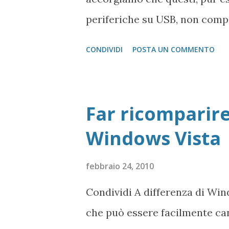
le sue c...
periferiche su USB, non comp
Ovviamente Windows non ricon
CONDIVIDI
POSTA UN COMMENTO
di conseguenza non è utilizza
gestire i file system, ad ese
ne possiede uno, abbastanza e
Far ricomparire 
Pannello di controllo -> Str
Windows Vista
Computer Archiviazione -> G
selezioniamo il disco che vogl
febbraio 24, 2010
clicchiamo il tasto destro de
Condividi A differenza di Wind
apre il seguente Wizard che c
che può essere facilmente can
procedura. Con Partizione Pri