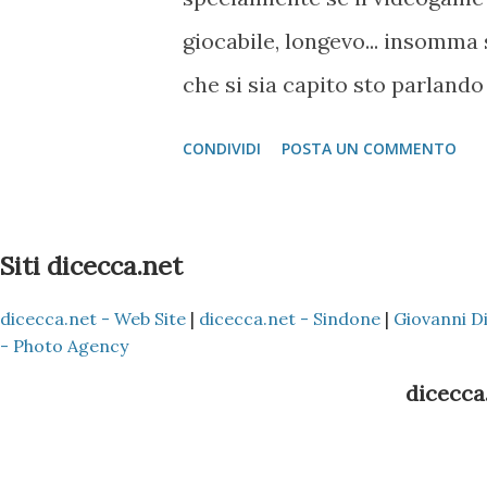
servirebbe a non far attaccare 
giocabile, longevo... insomma 
giù il...
che si sia capito sto parlando
giapponese Level 5 inc. , che 
CONDIVIDI
POSTA UN COMMENTO
altri fino al 2011 Essendo ro
casi, lo ammetto, in quei casi
che un Blog, almeno per me, è
Siti dicecca.net
più disparate informazioni, e
dicecca.net - Web Site
|
dicecca.net - Sindone
|
Giovanni D
condividerle, ripubblico quell
- Photo Agency
ai due episodi della Saga fin q
dicecca.
Layton e il Paese dei Misteri 
Pandora . Ringrazio whirly2