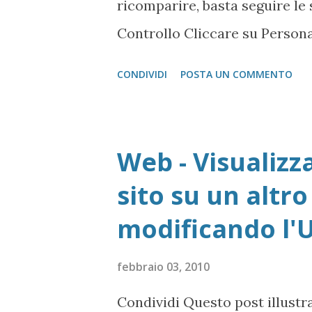
ricomparire, basta seguire le
disco sarà partente o meno (Pa
Controllo Cliccare su Personal
scritta Cambia icone sul Desk
CONDIVIDI
POSTA UN COMMENTO
Web - Visualizz
sito su un altr
modificando l'U
febbraio 03, 2010
Condividi Questo post illustra