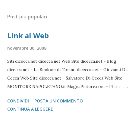
Post più popolari
Link al Web
novembre 30, 2008
Siti dicecca.net dicecca.net Web Site dicecca.net - Blog
dicecca.net - La Sindone di Torino dicecca.net - Giovanni Di
Cecca Web Site dicecca.net - Salvatore Di Cecca Web Site
MONITORE NAPOLETANO.it MagnaPicture.com - Photo
Agency Lista di Comandi Linux Shell Lista di Comandi Linux
CONDIVIDI
POSTA UN COMMENTO
Mozilla FireFox / Thunderbird / FileZilla Portable FireFox
CONTINUA A LEGGERE
Download localizzati FireFox Portable - Pagina download
localizzati ThunterBird Portable - Pagina dei download
localizzati FileZilla Portable Avast Avast Download Avast