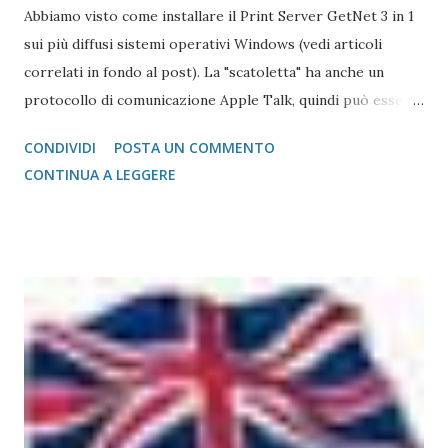
Abbiamo visto come installare il Print Server GetNet 3 in 1
sui più diffusi sistemi operativi Windows (vedi articoli
correlati in fondo al post). La "scatoletta" ha anche un
protocollo di comunicazione Apple Talk, quindi può essere
collegata (fare da tramite) anche a stampanti che abbiano la
CONDIVIDI
POSTA UN COMMENTO
gestione post script integrata (quasi tutte le stampanti
CONTINUA A LEGGERE
salvo quelle del gruppo Ricoh che hanno bisogno di un
apposito moduol installato) sul Mac. Print Server GetNet 1
Parallela e 2 USB Il metodo di installazione è molto simile a
quello visto su Windows, con la differenza sostanziale che
non è necessario scegliere tra moltissimi modelli, ma si
gestisce in modo più semplice. Purtroppo sul Mac non è
possibile (allo stato attuale) collegare print server di tipo
TP-Link, ovvero replicatori di porta USB su Lan, in quanto
non esiste un driver adatto. Detto questo, consideriamo la
stampante che vogliamo collegare al Mac. Il caso che