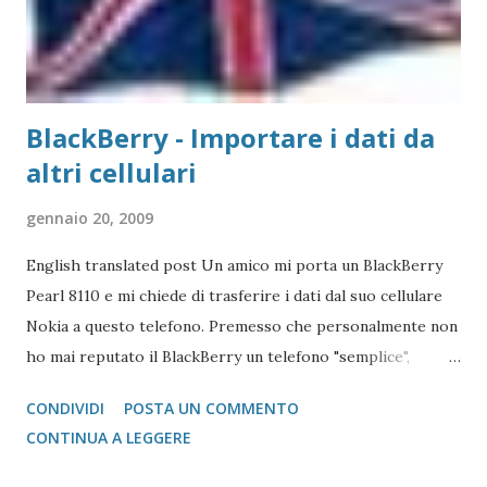
abbiamo usato nei precedenti post,...
BlackBerry - Importare i dati da
altri cellulari
gennaio 20, 2009
English translated post Un amico mi porta un BlackBerry
Pearl 8110 e mi chiede di trasferire i dati dal suo cellulare
Nokia a questo telefono. Premesso che personalmente non
ho mai reputato il BlackBerry un telefono "semplice",
l'operazione si è reputata piuttosto complessa. Scartata
CONDIVIDI
POSTA UN COMMENTO
l'idea di mandare i vcard via bluetooth (come si fa con quasi
CONTINUA A LEGGERE
tutti i Nokia e Samsung), l'unica alternativa è quella di
appoggiarsi a Microsoft Outlook !!! Come fare? 1 -