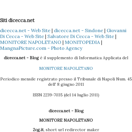
Installare il Microsoft Outlook (XP o 2003) nel proprio PC
2 - Installare (nel caso specifico del Nokia) il programma
Siti dicecca.net
Nokia PC Suite 3 - Sincronizzare solo la Rubrica
dicecca.net - Web Site
|
dicecca.net - Sindone
|
Giovanni
(ovviamente dipende sempre se il cellulare Nokia è il Vostro
Di Cecca - Web Site
|
Salvatore Di Cecca - Web Site
|
o di un Vostro amico) del Nokia con l'Outlook, così che tutti
MONITORE NAPOLETANO
|
MONITOPEDIA
|
i dati presenti nella Rubrica siano copiati nella sezione
MangnaPicture.com - Photo Agency
Contatti dell'Outlook 4 - Scaricare l'ultima versione del
dicecca.net - Blog
è il supplemento di Informatica Applicata del
BlackBerry Desktop Manager (se il pacchetto è quello
MONITORE NAPOLETANO
Vodafone, la versione sul CD non è molto efficac...
Periodico mensile registrato presso il Tribunale di Napoli Num. 45
dell' 8 giugno 2011
ISSN 2239-7035 (del 14 luglio 2011)
dicecca.net - Blog
MONITORE NAPOLETANO
2cg.it
, short url redirector maker