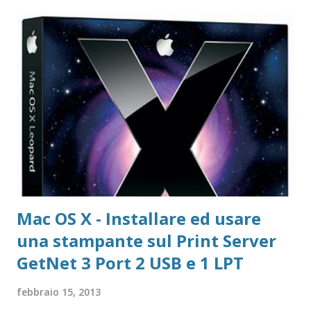
Registrazione Vecchie versioni Avast Attivazione della
copia gratuita per 1 anno Adobe Reader Get Adobe Acrobat
e Adobe Reader Cartella tutte le versioni Adobe Reader da
scaricare offline Microsoft 365 Accedere ad area riservata
Microsoft 365 Scarica Office (365 o versione unica) dal Sito
Microsoft Windows 365 VideoLAN VLC Video Player Pagina
di Download di VLC Pix Resizer for Windows Pagina
dell'autore del progr...
Mac OS X - Installare ed usare
una stampante sul Print Server
GetNet 3 Port 2 USB e 1 LPT
febbraio 15, 2013