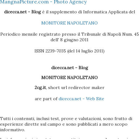
i dati presenti nella Rubrica siano copiati nella sezione
MangnaPicture.com - Photo Agency
Contatti dell'Outlook 4 - Scaricare l'ultima versione del
dicecca.net - Blog
è il supplemento di Informatica Applicata del
BlackBerry Desktop Manager (se il pacchetto è quello
MONITORE NAPOLETANO
Vodafone, la versione sul CD non è molto efficac...
Periodico mensile registrato presso il Tribunale di Napoli Num. 45
dell' 8 giugno 2011
ISSN 2239-7035 (del 14 luglio 2011)
dicecca.net - Blog
MONITORE NAPOLETANO
2cg.it
, short url redirector maker
are part of
dicecca.net - Web Site
Tutti i contenuti, inclusi test, prove e valutazioni, sono frutto di
esperienze dirette sul campo e sono pubblicati a mero scopo
informativo.