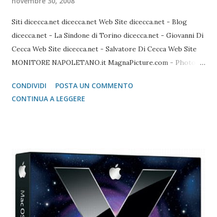
novembre 30, 2008
Siti dicecca.net dicecca.net Web Site dicecca.net - Blog
dicecca.net - La Sindone di Torino dicecca.net - Giovanni Di
Cecca Web Site dicecca.net - Salvatore Di Cecca Web Site
MONITORE NAPOLETANO.it MagnaPicture.com - Photo
Agency Lista di Comandi Linux Shell Lista di Comandi Linux
CONDIVIDI
POSTA UN COMMENTO
Mozilla FireFox / Thunderbird / FileZilla Portable FireFox
CONTINUA A LEGGERE
Download localizzati FireFox Portable - Pagina download
localizzati ThunterBird Portable - Pagina dei download
localizzati FileZilla Portable Avast Avast Download Avast
Registrazione Vecchie versioni Avast Attivazione della
copia gratuita per 1 anno Adobe Reader Get Adobe Acrobat
e Adobe Reader Cartella tutte le versioni Adobe Reader da
scaricare offline Microsoft 365 Accedere ad area riservata
Microsoft 365 Scarica Office (365 o versione unica) dal Sito
Microsoft Windows 365 VideoLAN VLC Video Player Pagina