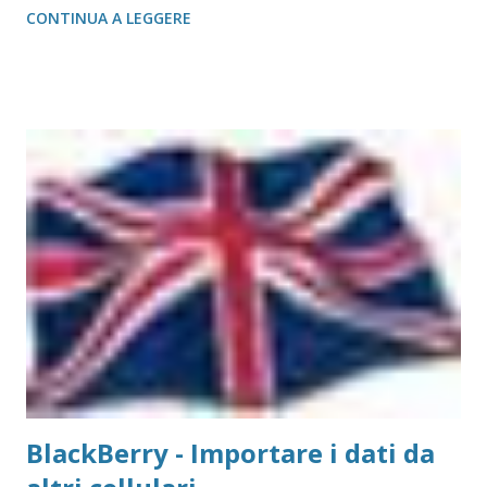
CONTINUA A LEGGERE
salvo quelle del gruppo Ricoh che hanno bisogno di un
apposito moduol installato) sul Mac. Print Server GetNet 1
Parallela e 2 USB Il metodo di installazione è molto simile a
quello visto su Windows, con la differenza sostanziale che
non è necessario scegliere tra moltissimi modelli, ma si
gestisce in modo più semplice. Purtroppo sul Mac non è
possibile (allo stato attuale) collegare print server di tipo
TP-Link, ovvero replicatori di porta USB su Lan, in quanto
non esiste un driver adatto. Detto questo, consideriamo la
stampante che vogliamo collegare al Mac. Il caso che
abbiamo usato nei precedenti post,...
BlackBerry - Importare i dati da