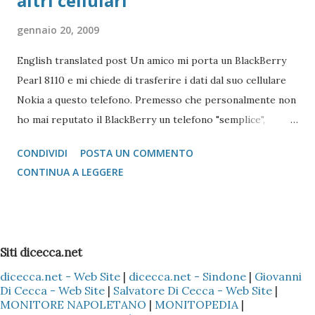
altri cellulari
gennaio 20, 2009
English translated post Un amico mi porta un BlackBerry
Pearl 8110 e mi chiede di trasferire i dati dal suo cellulare
Nokia a questo telefono. Premesso che personalmente non
ho mai reputato il BlackBerry un telefono "semplice",
l'operazione si è reputata piuttosto complessa. Scartata
CONDIVIDI
POSTA UN COMMENTO
l'idea di mandare i vcard via bluetooth (come si fa con quasi
CONTINUA A LEGGERE
tutti i Nokia e Samsung), l'unica alternativa è quella di
appoggiarsi a Microsoft Outlook !!! Come fare? 1 -
Installare il Microsoft Outlook (XP o 2003) nel proprio PC
2 - Installare (nel caso specifico del Nokia) il programma
Siti dicecca.net
Nokia PC Suite 3 - Sincronizzare solo la Rubrica
dicecca.net - Web Site
|
dicecca.net - Sindone
|
Giovanni
(ovviamente dipende sempre se il cellulare Nokia è il Vostro
Di Cecca - Web Site
|
Salvatore Di Cecca - Web Site
|
o di un Vostro amico) del Nokia con l'Outlook, così che tutti
MONITORE NAPOLETANO
|
MONITOPEDIA
|