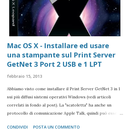
di Download di VLC Pix Resizer for Windows Pagina
dell'autore del progr...
Mac OS X - Installare ed usare
una stampante sul Print Server
GetNet 3 Port 2 USB e 1 LPT
febbraio 15, 2013
Abbiamo visto come installare il Print Server GetNet 3 in 1
sui più diffusi sistemi operativi Windows (vedi articoli
correlati in fondo al post). La "scatoletta" ha anche un
protocollo di comunicazione Apple Talk, quindi può essere
collegata (fare da tramite) anche a stampanti che abbiano la
CONDIVIDI
POSTA UN COMMENTO
gestione post script integrata (quasi tutte le stampanti