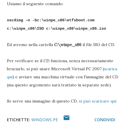
Usiamo il seguente comando:
oscdimg -n -bc:\winpe_x86\etfsboot.com
c:\winpe_x86\ISO c:\winpe_x86\winpe_x86.iso
Ed avremo nella cartella
C:\winpe_x86
il file ISO del CD.
Per verificare se il CD funziona, senza necessariamente
bruciarlo, si può usare Microsoft Virtual PC 2007 (
scarica
qui
) e avviare una macchina virtuale con l'immagine del CD
(ma questo argomento sarà trattato in separate sede).
Se serve una immagine di questo CD,
si può scaricare qui
ETICHETTE:
WINDOWS PE
CONDIVIDI