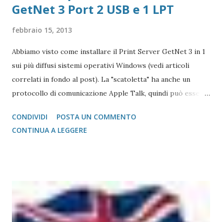
GetNet 3 Port 2 USB e 1 LPT
febbraio 15, 2013
Abbiamo visto come installare il Print Server GetNet 3 in 1
sui più diffusi sistemi operativi Windows (vedi articoli
correlati in fondo al post). La "scatoletta" ha anche un
protocollo di comunicazione Apple Talk, quindi può essere
collegata (fare da tramite) anche a stampanti che abbiano la
CONDIVIDI
POSTA UN COMMENTO
gestione post script integrata (quasi tutte le stampanti
CONTINUA A LEGGERE
salvo quelle del gruppo Ricoh che hanno bisogno di un
apposito moduol installato) sul Mac. Print Server GetNet 1
Parallela e 2 USB Il metodo di installazione è molto simile a
quello visto su Windows, con la differenza sostanziale che
non è necessario scegliere tra moltissimi modelli, ma si
gestisce in modo più semplice. Purtroppo sul Mac non è
possibile (allo stato attuale) collegare print server di tipo