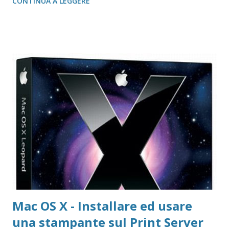
CONTINUA A LEGGERE
Download localizzati FireFox Portable - Pagina download
localizzati ThunterBird Portable - Pagina dei download
localizzati FileZilla Portable Avast Avast Download Avast
Registrazione Vecchie versioni Avast Attivazione della
copia gratuita per 1 anno Adobe Reader Get Adobe Acrobat
e Adobe Reader Cartella tutte le versioni Adobe Reader da
scaricare offline Microsoft 365 Accedere ad area riservata
Microsoft 365 Scarica Office (365 o versione unica) dal Sito
Microsoft Windows 365 VideoLAN VLC Video Player Pagina
di Download di VLC Pix Resizer for Windows Pagina
dell'autore del progr...
Mac OS X - Installare ed usare
una stampante sul Print Server