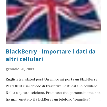
TP-Link, ovvero replicatori di porta USB su Lan, in quanto
non esiste un driver adatto. Detto questo, consideriamo la
stampante che vogliamo collegare al Mac. Il caso che
abbiamo usato nei precedenti post,...
BlackBerry - Importare i dati da
altri cellulari
gennaio 20, 2009
English translated post Un amico mi porta un BlackBerry
Pearl 8110 e mi chiede di trasferire i dati dal suo cellulare
Nokia a questo telefono. Premesso che personalmente non
ho mai reputato il BlackBerry un telefono "semplice",
l'operazione si è reputata piuttosto complessa. Scartata