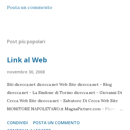
Posta un commento
Post più popolari
Link al Web
novembre 30, 2008
Siti dicecca.net dicecca.net Web Site dicecca.net - Blog
dicecca.net - La Sindone di Torino dicecca.net - Giovanni Di
Cecca Web Site dicecca.net - Salvatore Di Cecca Web Site
MONITORE NAPOLETANO.it MagnaPicture.com - Photo
Agency Lista di Comandi Linux Shell Lista di Comandi Linux
CONDIVIDI
POSTA UN COMMENTO
Mozilla FireFox / Thunderbird / FileZilla Portable FireFox