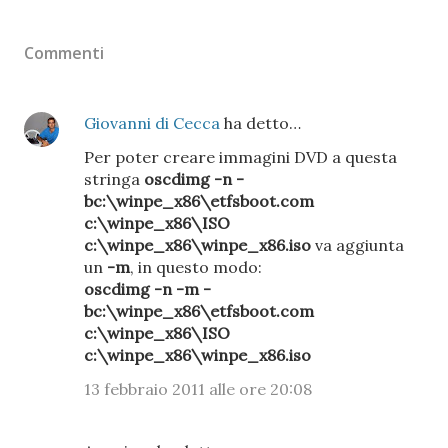
Commenti
Giovanni di Cecca
ha detto…
Per poter creare immagini DVD a questa
stringa
oscdimg -n -
bc:\winpe_x86\etfsboot.com
c:\winpe_x86\ISO
c:\winpe_x86\winpe_x86.iso
va aggiunta
un
-m
, in questo modo:
oscdimg -n -m -
bc:\winpe_x86\etfsboot.com
c:\winpe_x86\ISO
c:\winpe_x86\winpe_x86.iso
13 febbraio 2011 alle ore 20:08