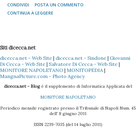
CONDIVIDI
POSTA UN COMMENTO
l'idea di mandare i vcard via bluetooth (come si fa con quasi
CONTINUA A LEGGERE
tutti i Nokia e Samsung), l'unica alternativa è quella di
appoggiarsi a Microsoft Outlook !!! Come fare? 1 -
Installare il Microsoft Outlook (XP o 2003) nel proprio PC
2 - Installare (nel caso specifico del Nokia) il programma
Siti dicecca.net
Nokia PC Suite 3 - Sincronizzare solo la Rubrica
dicecca.net - Web Site
|
dicecca.net - Sindone
|
Giovanni
(ovviamente dipende sempre se il cellulare Nokia è il Vostro
Di Cecca - Web Site
|
Salvatore Di Cecca - Web Site
|
o di un Vostro amico) del Nokia con l'Outlook, così che tutti
MONITORE NAPOLETANO
|
MONITOPEDIA
|
i dati presenti nella Rubrica siano copiati nella sezione
MangnaPicture.com - Photo Agency
Contatti dell'Outlook 4 - Scaricare l'ultima versione del
dicecca.net - Blog
è il supplemento di Informatica Applicata del
BlackBerry Desktop Manager (se il pacchetto è quello
MONITORE NAPOLETANO
Vodafone, la versione sul CD non è molto efficac...
Periodico mensile registrato presso il Tribunale di Napoli Num. 45
dell' 8 giugno 2011
ISSN 2239-7035 (del 14 luglio 2011)