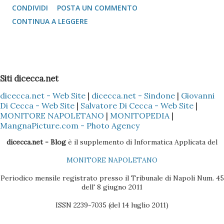
CONDIVIDI
POSTA UN COMMENTO
l'idea di mandare i vcard via bluetooth (come si fa con quasi
CONTINUA A LEGGERE
tutti i Nokia e Samsung), l'unica alternativa è quella di
appoggiarsi a Microsoft Outlook !!! Come fare? 1 -
Installare il Microsoft Outlook (XP o 2003) nel proprio PC
2 - Installare (nel caso specifico del Nokia) il programma
Siti dicecca.net
Nokia PC Suite 3 - Sincronizzare solo la Rubrica
dicecca.net - Web Site
|
dicecca.net - Sindone
|
Giovanni
(ovviamente dipende sempre se il cellulare Nokia è il Vostro
Di Cecca - Web Site
|
Salvatore Di Cecca - Web Site
|
o di un Vostro amico) del Nokia con l'Outlook, così che tutti
MONITORE NAPOLETANO
|
MONITOPEDIA
|
i dati presenti nella Rubrica siano copiati nella sezione
MangnaPicture.com - Photo Agency
Contatti dell'Outlook 4 - Scaricare l'ultima versione del
dicecca.net - Blog
è il supplemento di Informatica Applicata del
BlackBerry Desktop Manager (se il pacchetto è quello
MONITORE NAPOLETANO
Vodafone, la versione sul CD non è molto efficac...
Periodico mensile registrato presso il Tribunale di Napoli Num. 45
dell' 8 giugno 2011
ISSN 2239-7035 (del 14 luglio 2011)