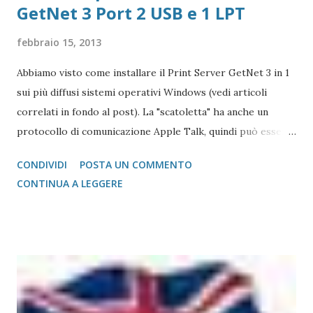
GetNet 3 Port 2 USB e 1 LPT
febbraio 15, 2013
Abbiamo visto come installare il Print Server GetNet 3 in 1
sui più diffusi sistemi operativi Windows (vedi articoli
correlati in fondo al post). La "scatoletta" ha anche un
protocollo di comunicazione Apple Talk, quindi può essere
collegata (fare da tramite) anche a stampanti che abbiano la
CONDIVIDI
POSTA UN COMMENTO
gestione post script integrata (quasi tutte le stampanti
CONTINUA A LEGGERE
salvo quelle del gruppo Ricoh che hanno bisogno di un
apposito moduol installato) sul Mac. Print Server GetNet 1
Parallela e 2 USB Il metodo di installazione è molto simile a
quello visto su Windows, con la differenza sostanziale che
non è necessario scegliere tra moltissimi modelli, ma si
gestisce in modo più semplice. Purtroppo sul Mac non è
possibile (allo stato attuale) collegare print server di tipo