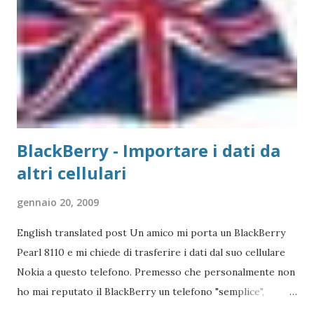
TP-Link, ovvero replicatori di porta USB su Lan, in quanto
non esiste un driver adatto. Detto questo, consideriamo la
stampante che vogliamo collegare al Mac. Il caso che
abbiamo usato nei precedenti post,...
BlackBerry - Importare i dati da
altri cellulari
gennaio 20, 2009
English translated post Un amico mi porta un BlackBerry
Pearl 8110 e mi chiede di trasferire i dati dal suo cellulare
Nokia a questo telefono. Premesso che personalmente non
ho mai reputato il BlackBerry un telefono "semplice",
l'operazione si è reputata piuttosto complessa. Scartata