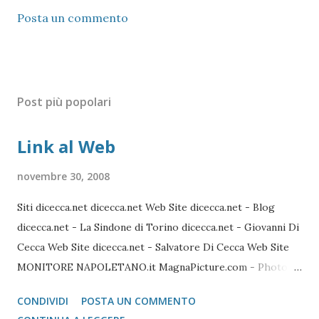
Posta un commento
Post più popolari
Link al Web
novembre 30, 2008
Siti dicecca.net dicecca.net Web Site dicecca.net - Blog
dicecca.net - La Sindone di Torino dicecca.net - Giovanni Di
Cecca Web Site dicecca.net - Salvatore Di Cecca Web Site
MONITORE NAPOLETANO.it MagnaPicture.com - Photo
Agency Lista di Comandi Linux Shell Lista di Comandi Linux
CONDIVIDI
POSTA UN COMMENTO
Mozilla FireFox / Thunderbird / FileZilla Portable FireFox