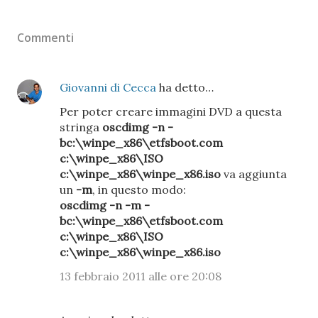
Commenti
Giovanni di Cecca
ha detto…
Per poter creare immagini DVD a questa
stringa
oscdimg -n -
bc:\winpe_x86\etfsboot.com
c:\winpe_x86\ISO
c:\winpe_x86\winpe_x86.iso
va aggiunta
un
-m
, in questo modo:
oscdimg -n -m -
bc:\winpe_x86\etfsboot.com
c:\winpe_x86\ISO
c:\winpe_x86\winpe_x86.iso
13 febbraio 2011 alle ore 20:08