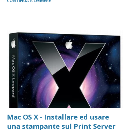
CONTINUA A LEGGERE
Download localizzati FireFox Portable - Pagina download
localizzati ThunterBird Portable - Pagina dei download
localizzati FileZilla Portable Avast Avast Download Avast
Registrazione Vecchie versioni Avast Attivazione della
copia gratuita per 1 anno Adobe Reader Get Adobe Acrobat
e Adobe Reader Cartella tutte le versioni Adobe Reader da
scaricare offline Microsoft 365 Accedere ad area riservata
Microsoft 365 Scarica Office (365 o versione unica) dal Sito
Microsoft Windows 365 VideoLAN VLC Video Player Pagina
di Download di VLC Pix Resizer for Windows Pagina
dell'autore del progr...
Mac OS X - Installare ed usare
una stampante sul Print Server