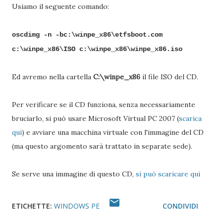
Usiamo il seguente comando:
oscdimg -n -bc:\winpe_x86\etfsboot.com
c:\winpe_x86\ISO c:\winpe_x86\winpe_x86.iso
Ed avremo nella cartella
C:\winpe_x86
il file ISO del CD.
Per verificare se il CD funziona, senza necessariamente
bruciarlo, si può usare Microsoft Virtual PC 2007 (
scarica
qui
) e avviare una macchina virtuale con l'immagine del CD
(ma questo argomento sarà trattato in separate sede).
Se serve una immagine di questo CD,
si può scaricare qui
ETICHETTE:
WINDOWS PE
CONDIVIDI