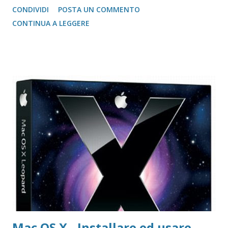
CONDIVIDI
POSTA UN COMMENTO
Mozilla FireFox / Thunderbird / FileZilla Portable FireFox
CONTINUA A LEGGERE
Download localizzati FireFox Portable - Pagina download
localizzati ThunterBird Portable - Pagina dei download
localizzati FileZilla Portable Avast Avast Download Avast
Registrazione Vecchie versioni Avast Attivazione della
copia gratuita per 1 anno Adobe Reader Get Adobe Acrobat
e Adobe Reader Cartella tutte le versioni Adobe Reader da
scaricare offline Microsoft 365 Accedere ad area riservata
Microsoft 365 Scarica Office (365 o versione unica) dal Sito
Microsoft Windows 365 VideoLAN VLC Video Player Pagina
di Download di VLC Pix Resizer for Windows Pagina
dell'autore del progr...
Mac OS X - Installare ed usare