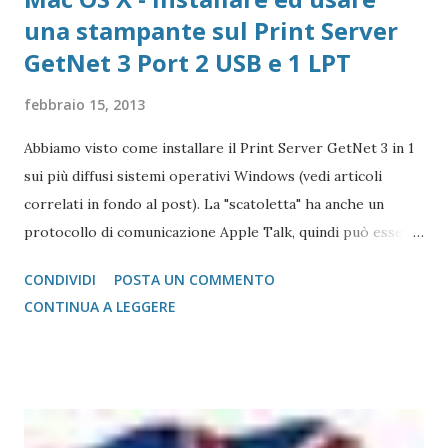
una stampante sul Print Server
GetNet 3 Port 2 USB e 1 LPT
febbraio 15, 2013
Abbiamo visto come installare il Print Server GetNet 3 in 1
sui più diffusi sistemi operativi Windows (vedi articoli
correlati in fondo al post). La "scatoletta" ha anche un
protocollo di comunicazione Apple Talk, quindi può essere
collegata (fare da tramite) anche a stampanti che abbiano la
CONDIVIDI
POSTA UN COMMENTO
gestione post script integrata (quasi tutte le stampanti
CONTINUA A LEGGERE
salvo quelle del gruppo Ricoh che hanno bisogno di un
apposito moduol installato) sul Mac. Print Server GetNet 1
Parallela e 2 USB Il metodo di installazione è molto simile a
quello visto su Windows, con la differenza sostanziale che
non è necessario scegliere tra moltissimi modelli, ma si