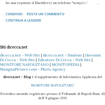
ho mai reputato il BlackBerry un telefono "semplice",
l'operazione si è reputata piuttosto complessa. Scartata
CONDIVIDI
POSTA UN COMMENTO
l'idea di mandare i vcard via bluetooth (come si fa con quasi
CONTINUA A LEGGERE
tutti i Nokia e Samsung), l'unica alternativa è quella di
appoggiarsi a Microsoft Outlook !!! Come fare? 1 -
Installare il Microsoft Outlook (XP o 2003) nel proprio PC
2 - Installare (nel caso specifico del Nokia) il programma
Siti dicecca.net
Nokia PC Suite 3 - Sincronizzare solo la Rubrica
dicecca.net - Web Site
|
dicecca.net - Sindone
|
Giovanni
(ovviamente dipende sempre se il cellulare Nokia è il Vostro
Di Cecca - Web Site
|
Salvatore Di Cecca - Web Site
|
o di un Vostro amico) del Nokia con l'Outlook, così che tutti
MONITORE NAPOLETANO
|
MONITOPEDIA
|
i dati presenti nella Rubrica siano copiati nella sezione
MangnaPicture.com - Photo Agency
Contatti dell'Outlook 4 - Scaricare l'ultima versione del
dicecca.net - Blog
è il supplemento di Informatica Applicata del
BlackBerry Desktop Manager (se il pacchetto è quello
MONITORE NAPOLETANO
Vodafone, la versione sul CD non è molto efficac...
Periodico mensile registrato presso il Tribunale di Napoli Num. 45
dell' 8 giugno 2011