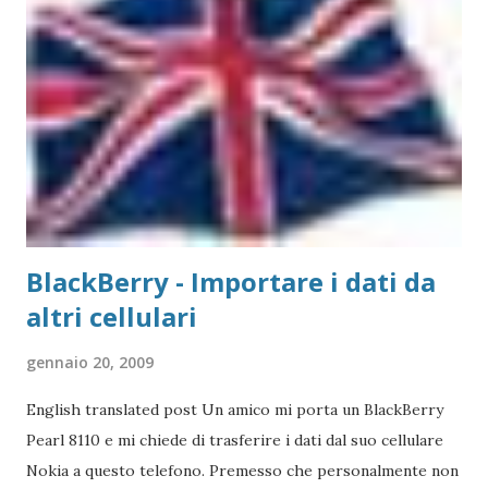
gestisce in modo più semplice. Purtroppo sul Mac non è
possibile (allo stato attuale) collegare print server di tipo
TP-Link, ovvero replicatori di porta USB su Lan, in quanto
non esiste un driver adatto. Detto questo, consideriamo la
stampante che vogliamo collegare al Mac. Il caso che
abbiamo usato nei precedenti post,...
BlackBerry - Importare i dati da
altri cellulari
gennaio 20, 2009
English translated post Un amico mi porta un BlackBerry
Pearl 8110 e mi chiede di trasferire i dati dal suo cellulare
Nokia a questo telefono. Premesso che personalmente non