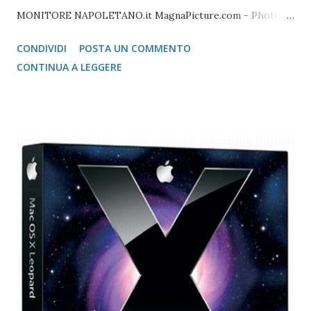
MONITORE NAPOLETANO.it MagnaPicture.com - Photo
Agency Lista di Comandi Linux Shell Lista di Comandi Linux
CONDIVIDI
POSTA UN COMMENTO
Mozilla FireFox / Thunderbird / FileZilla Portable FireFox
CONTINUA A LEGGERE
Download localizzati FireFox Portable - Pagina download
localizzati ThunterBird Portable - Pagina dei download
localizzati FileZilla Portable Avast Avast Download Avast
Registrazione Vecchie versioni Avast Attivazione della
copia gratuita per 1 anno Adobe Reader Get Adobe Acrobat
e Adobe Reader Cartella tutte le versioni Adobe Reader da
scaricare offline Microsoft 365 Accedere ad area riservata
Microsoft 365 Scarica Office (365 o versione unica) dal Sito
Microsoft Windows 365 VideoLAN VLC Video Player Pagina
di Download di VLC Pix Resizer for Windows Pagina
dell'autore del progr...