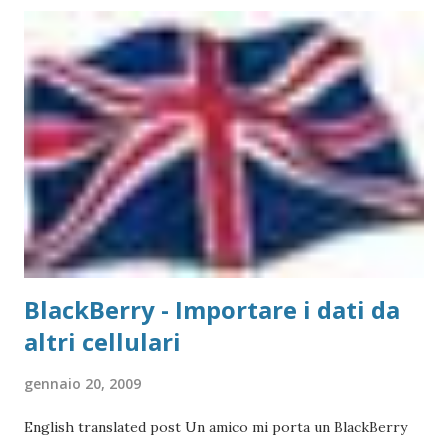
quello visto su Windows, con la differenza sostanziale che
non è necessario scegliere tra moltissimi modelli, ma si
gestisce in modo più semplice. Purtroppo sul Mac non è
possibile (allo stato attuale) collegare print server di tipo
TP-Link, ovvero replicatori di porta USB su Lan, in quanto
non esiste un driver adatto. Detto questo, consideriamo la
stampante che vogliamo collegare al Mac. Il caso che
abbiamo usato nei precedenti post,...
BlackBerry - Importare i dati da
altri cellulari
gennaio 20, 2009
English translated post Un amico mi porta un BlackBerry