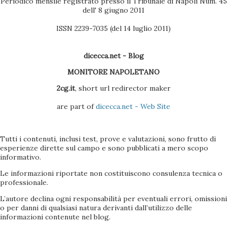
Periodico mensile registrato presso il Tribunale di Napoli Num. 45
dell' 8 giugno 2011
ISSN 2239-7035 (del 14 luglio 2011)
dicecca.net - Blog
MONITORE NAPOLETANO
2cg.it
, short url redirector maker
are part of
dicecca.net - Web Site
Tutti i contenuti, inclusi test, prove e valutazioni, sono frutto di
esperienze dirette sul campo e sono pubblicati a mero scopo
informativo.
Le informazioni riportate non costituiscono consulenza tecnica o
professionale.
L’autore declina ogni responsabilità per eventuali errori, omissioni
o per danni di qualsiasi natura derivanti dall’utilizzo delle
informazioni contenute nel blog.