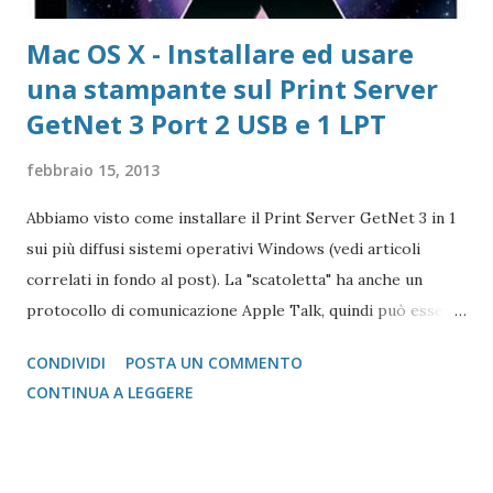
Mac OS X - Installare ed usare
una stampante sul Print Server
GetNet 3 Port 2 USB e 1 LPT
febbraio 15, 2013
Abbiamo visto come installare il Print Server GetNet 3 in 1
sui più diffusi sistemi operativi Windows (vedi articoli
correlati in fondo al post). La "scatoletta" ha anche un
protocollo di comunicazione Apple Talk, quindi può essere
collegata (fare da tramite) anche a stampanti che abbiano la
CONDIVIDI
POSTA UN COMMENTO
gestione post script integrata (quasi tutte le stampanti
CONTINUA A LEGGERE
salvo quelle del gruppo Ricoh che hanno bisogno di un
apposito moduol installato) sul Mac. Print Server GetNet 1
Parallela e 2 USB Il metodo di installazione è molto simile a