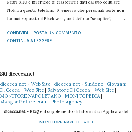
Pearl 8110 e mi chiede di trasferire i dati dal suo cellulare
Nokia a questo telefono. Premesso che personalmente non
ho mai reputato il BlackBerry un telefono "semplice",
l'operazione si è reputata piuttosto complessa. Scartata
CONDIVIDI
POSTA UN COMMENTO
l'idea di mandare i vcard via bluetooth (come si fa con quasi
CONTINUA A LEGGERE
tutti i Nokia e Samsung), l'unica alternativa è quella di
appoggiarsi a Microsoft Outlook !!! Come fare? 1 -
Installare il Microsoft Outlook (XP o 2003) nel proprio PC
2 - Installare (nel caso specifico del Nokia) il programma
Siti dicecca.net
Nokia PC Suite 3 - Sincronizzare solo la Rubrica
dicecca.net - Web Site
|
dicecca.net - Sindone
|
Giovanni
(ovviamente dipende sempre se il cellulare Nokia è il Vostro
Di Cecca - Web Site
|
Salvatore Di Cecca - Web Site
|
o di un Vostro amico) del Nokia con l'Outlook, così che tutti
MONITORE NAPOLETANO
|
MONITOPEDIA
|
i dati presenti nella Rubrica siano copiati nella sezione
MangnaPicture.com - Photo Agency
Contatti dell'Outlook 4 - Scaricare l'ultima versione del
dicecca.net - Blog
è il supplemento di Informatica Applicata del
BlackBerry Desktop Manager (se il pacchetto è quello
MONITORE NAPOLETANO
Vodafone, la versione sul CD non è molto efficac...