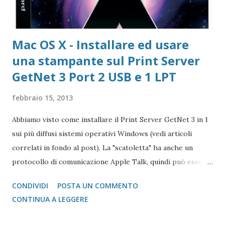
Mac OS X - Installare ed usare
una stampante sul Print Server
GetNet 3 Port 2 USB e 1 LPT
febbraio 15, 2013
Abbiamo visto come installare il Print Server GetNet 3 in 1
sui più diffusi sistemi operativi Windows (vedi articoli
correlati in fondo al post). La "scatoletta" ha anche un
protocollo di comunicazione Apple Talk, quindi può essere
collegata (fare da tramite) anche a stampanti che abbiano la
CONDIVIDI
POSTA UN COMMENTO
gestione post script integrata (quasi tutte le stampanti
CONTINUA A LEGGERE
salvo quelle del gruppo Ricoh che hanno bisogno di un
apposito moduol installato) sul Mac. Print Server GetNet 1