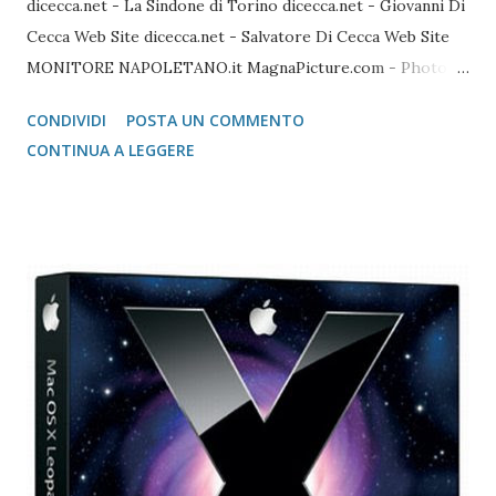
dicecca.net - La Sindone di Torino dicecca.net - Giovanni Di
Cecca Web Site dicecca.net - Salvatore Di Cecca Web Site
MONITORE NAPOLETANO.it MagnaPicture.com - Photo
Agency Lista di Comandi Linux Shell Lista di Comandi Linux
CONDIVIDI
POSTA UN COMMENTO
Mozilla FireFox / Thunderbird / FileZilla Portable FireFox
CONTINUA A LEGGERE
Download localizzati FireFox Portable - Pagina download
localizzati ThunterBird Portable - Pagina dei download
localizzati FileZilla Portable Avast Avast Download Avast
Registrazione Vecchie versioni Avast Attivazione della
copia gratuita per 1 anno Adobe Reader Get Adobe Acrobat
e Adobe Reader Cartella tutte le versioni Adobe Reader da
scaricare offline Microsoft 365 Accedere ad area riservata
Microsoft 365 Scarica Office (365 o versione unica) dal Sito
Microsoft Windows 365 VideoLAN VLC Video Player Pagina
di Download di VLC Pix Resizer for Windows Pagina
dell'autore del progr...