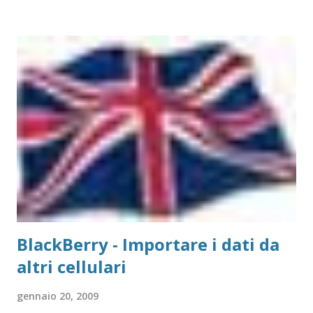
Parallela e 2 USB Il metodo di installazione è molto simile a
quello visto su Windows, con la differenza sostanziale che
non è necessario scegliere tra moltissimi modelli, ma si
gestisce in modo più semplice. Purtroppo sul Mac non è
possibile (allo stato attuale) collegare print server di tipo
TP-Link, ovvero replicatori di porta USB su Lan, in quanto
non esiste un driver adatto. Detto questo, consideriamo la
stampante che vogliamo collegare al Mac. Il caso che
abbiamo usato nei precedenti post,...
BlackBerry - Importare i dati da
altri cellulari
gennaio 20, 2009