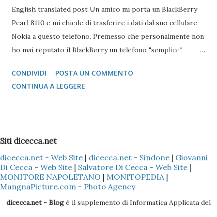
English translated post Un amico mi porta un BlackBerry
Pearl 8110 e mi chiede di trasferire i dati dal suo cellulare
Nokia a questo telefono. Premesso che personalmente non
ho mai reputato il BlackBerry un telefono "semplice",
l'operazione si è reputata piuttosto complessa. Scartata
CONDIVIDI
POSTA UN COMMENTO
l'idea di mandare i vcard via bluetooth (come si fa con quasi
CONTINUA A LEGGERE
tutti i Nokia e Samsung), l'unica alternativa è quella di
appoggiarsi a Microsoft Outlook !!! Come fare? 1 -
Installare il Microsoft Outlook (XP o 2003) nel proprio PC
2 - Installare (nel caso specifico del Nokia) il programma
Siti dicecca.net
Nokia PC Suite 3 - Sincronizzare solo la Rubrica
dicecca.net - Web Site
|
dicecca.net - Sindone
|
Giovanni
(ovviamente dipende sempre se il cellulare Nokia è il Vostro
Di Cecca - Web Site
|
Salvatore Di Cecca - Web Site
|
o di un Vostro amico) del Nokia con l'Outlook, così che tutti
MONITORE NAPOLETANO
|
MONITOPEDIA
|
i dati presenti nella Rubrica siano copiati nella sezione
MangnaPicture.com - Photo Agency
Contatti dell'Outlook 4 - Scaricare l'ultima versione del
dicecca.net - Blog
è il supplemento di Informatica Applicata del
BlackBerry Desktop Manager (se il pacchetto è quello