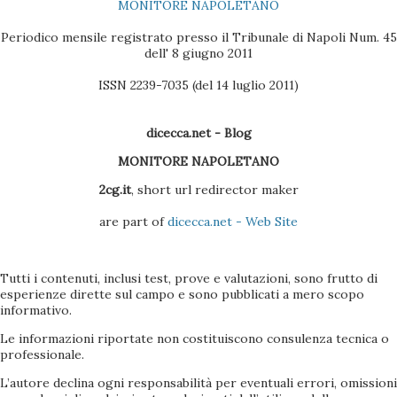
MONITORE NAPOLETANO
Vodafone, la versione sul CD non è molto efficac...
Periodico mensile registrato presso il Tribunale di Napoli Num. 45
dell' 8 giugno 2011
ISSN 2239-7035 (del 14 luglio 2011)
dicecca.net - Blog
MONITORE NAPOLETANO
2cg.it
, short url redirector maker
are part of
dicecca.net - Web Site
Tutti i contenuti, inclusi test, prove e valutazioni, sono frutto di
esperienze dirette sul campo e sono pubblicati a mero scopo
informativo.
Le informazioni riportate non costituiscono consulenza tecnica o
professionale.
L’autore declina ogni responsabilità per eventuali errori, omissioni