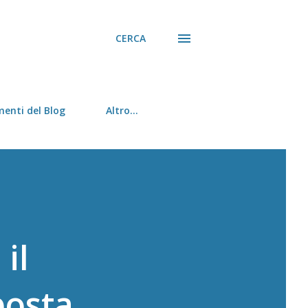
CERCA
menti del Blog
Altro…
il
posta