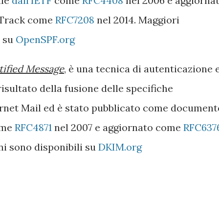
ale
dall'IETF
come
RFC4408
nel 2006 e aggiorna
 Track come
RFC7208
nel 2014. Maggiori
i su
OpenSPF.org
ified Message
, è una tecnica di autenticazione 
 risultato della fusione delle specifiche
ernet Mail ed è stato pubblicato come document
me
RFC4871
nel 2007 e aggiornato come
RFC637
ni sono disponibili su
DKIM.org