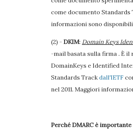
come documento speriment
come documento Standards
informazioni sono disponibil
(2) -
DKIM
:
Domain Keys Ident
-mail basata sulla firma . È il
DomainKeys e Identified Int
Standards Track
dall'IETF
co
nel 2011. Maggiori informazio
Perché DMARC è importante