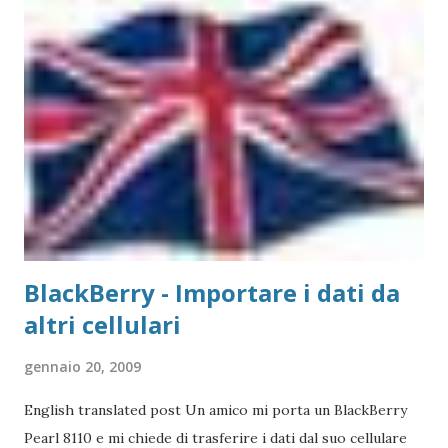
non è necessario scegliere tra moltissimi modelli, ma si
gestisce in modo più semplice. Purtroppo sul Mac non è
possibile (allo stato attuale) collegare print server di tipo
TP-Link, ovvero replicatori di porta USB su Lan, in quanto
non esiste un driver adatto. Detto questo, consideriamo la
stampante che vogliamo collegare al Mac. Il caso che
abbiamo usato nei precedenti post,...
BlackBerry - Importare i dati da
altri cellulari
gennaio 20, 2009
English translated post Un amico mi porta un BlackBerry
Pearl 8110 e mi chiede di trasferire i dati dal suo cellulare