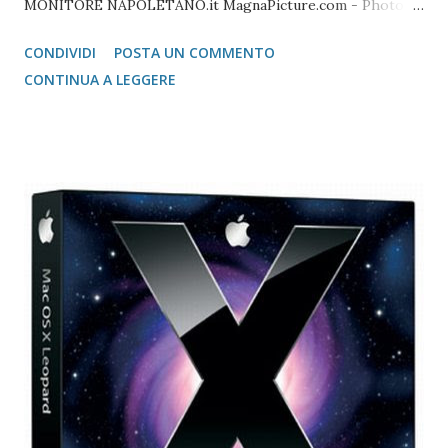
MONITORE NAPOLETANO.it MagnaPicture.com - Photo
Agency Lista di Comandi Linux Shell Lista di Comandi Linux
CONDIVIDI
POSTA UN COMMENTO
Mozilla FireFox / Thunderbird / FileZilla Portable FireFox
CONTINUA A LEGGERE
Download localizzati FireFox Portable - Pagina download
localizzati ThunterBird Portable - Pagina dei download
localizzati FileZilla Portable Avast Avast Download Avast
Registrazione Vecchie versioni Avast Attivazione della
copia gratuita per 1 anno Adobe Reader Get Adobe Acrobat
e Adobe Reader Cartella tutte le versioni Adobe Reader da
scaricare offline Microsoft 365 Accedere ad area riservata
Microsoft 365 Scarica Office (365 o versione unica) dal Sito
Microsoft Windows 365 VideoLAN VLC Video Player Pagina
di Download di VLC Pix Resizer for Windows Pagina
dell'autore del progr...