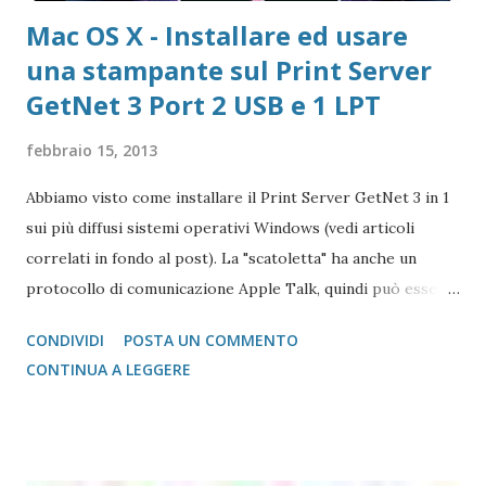
Mac OS X - Installare ed usare
una stampante sul Print Server
GetNet 3 Port 2 USB e 1 LPT
febbraio 15, 2013
Abbiamo visto come installare il Print Server GetNet 3 in 1
sui più diffusi sistemi operativi Windows (vedi articoli
correlati in fondo al post). La "scatoletta" ha anche un
protocollo di comunicazione Apple Talk, quindi può essere
collegata (fare da tramite) anche a stampanti che abbiano la
CONDIVIDI
POSTA UN COMMENTO
gestione post script integrata (quasi tutte le stampanti
CONTINUA A LEGGERE
salvo quelle del gruppo Ricoh che hanno bisogno di un
apposito moduol installato) sul Mac. Print Server GetNet 1
Parallela e 2 USB Il metodo di installazione è molto simile a
quello visto su Windows, con la differenza sostanziale che