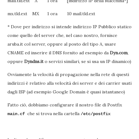
mail.tld.ext
A
1 ora
[indirizzo IP della Macchina*]
mx.tld.ext
MX
1 ora
10 mail.tld.ext
* Dove per indirizzo si intende indirizzo IP Pubblico statico
come quello del server che, nel caso nostro, fornisce
aruba.it col server, oppure al posto del tipo A, usare
CNAME ed inserire il DNS fornito ad esempio da
Dyn.com
,
oppure
Dyndns.it
o servizi similari, se si usa un IP dinamico)
Ovviamente la velocità di propagazione nella rete di questi
indirizzi è relativo alla velocità dei server e dei carrier usati
dagli ISP (ad esempio Google Domain è quasi istantaneo)
Fatto ciò, dobbiamo configurare il nostro file di Postfix
che si trova nella cartella
main.cf
/etc/postfix