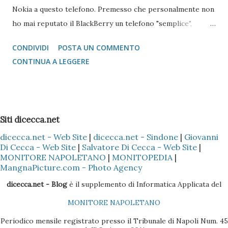
Nokia a questo telefono. Premesso che personalmente non
ho mai reputato il BlackBerry un telefono "semplice",
l'operazione si è reputata piuttosto complessa. Scartata
CONDIVIDI
POSTA UN COMMENTO
l'idea di mandare i vcard via bluetooth (come si fa con quasi
CONTINUA A LEGGERE
tutti i Nokia e Samsung), l'unica alternativa è quella di
appoggiarsi a Microsoft Outlook !!! Come fare? 1 -
Installare il Microsoft Outlook (XP o 2003) nel proprio PC
2 - Installare (nel caso specifico del Nokia) il programma
Siti dicecca.net
Nokia PC Suite 3 - Sincronizzare solo la Rubrica
dicecca.net - Web Site
|
dicecca.net - Sindone
|
Giovanni
(ovviamente dipende sempre se il cellulare Nokia è il Vostro
Di Cecca - Web Site
|
Salvatore Di Cecca - Web Site
|
o di un Vostro amico) del Nokia con l'Outlook, così che tutti
MONITORE NAPOLETANO
|
MONITOPEDIA
|
i dati presenti nella Rubrica siano copiati nella sezione
MangnaPicture.com - Photo Agency
Contatti dell'Outlook 4 - Scaricare l'ultima versione del
dicecca.net - Blog
è il supplemento di Informatica Applicata del
BlackBerry Desktop Manager (se il pacchetto è quello
MONITORE NAPOLETANO
Vodafone, la versione sul CD non è molto efficac...
Periodico mensile registrato presso il Tribunale di Napoli Num. 45