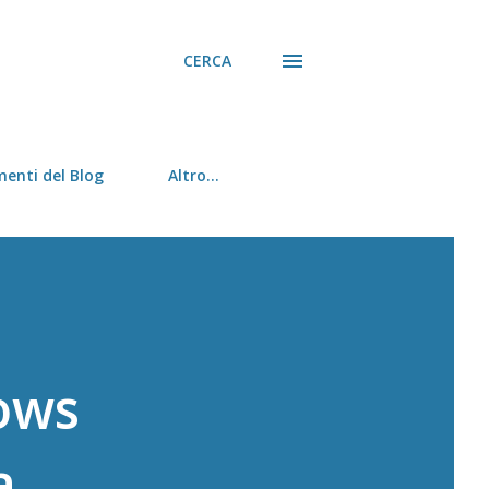
CERCA
menti del Blog
Altro…
ows
a