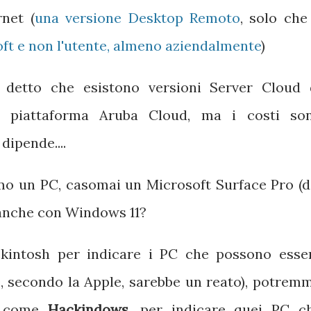
rnet (
una versione Desktop Remoto
, solo ch
oft e non l'utente, almeno aziendalmente
)
 detto che esistono versioni Server Cloud 
 piattaforma Aruba Cloud, ma i costi so
dipende....
mo un PC, casomai un Microsoft Surface Pro (d
anche con Windows 11?
kintosh per indicare i PC che possono esse
e, secondo la Apple, sarebbe un reato), potrem
e come
Hackindows
, per indicare quei PC c