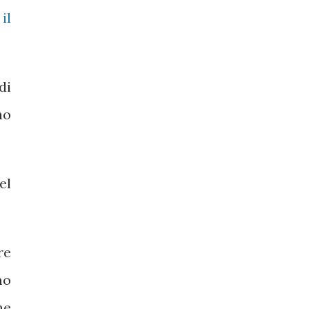
e
il
di
no
el
re
mo
he