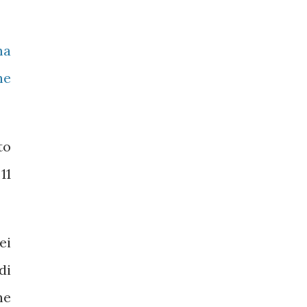
ma
he
to
11
ei
di
ne