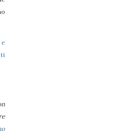
mo
 e
ti
on
re
no