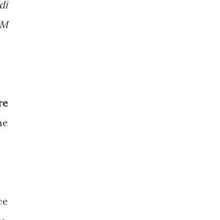
di
PM
re
me
ce