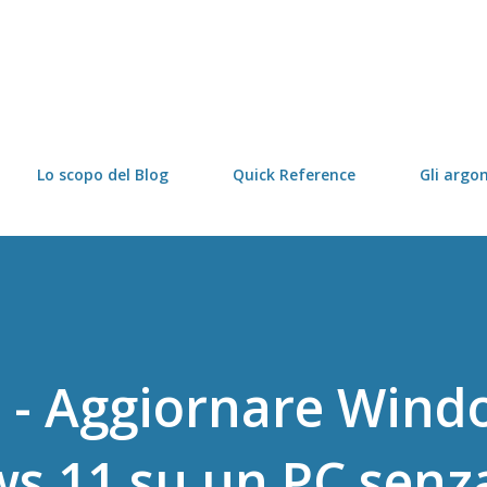
Passa ai contenuti principali
Lo scopo del Blog
Quick Reference
Gli argo
 - Aggiornare Wind
s 11 su un PC senz