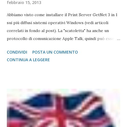
febbraio 15, 2013
Abbiamo visto come installare il Print Server GetNet 3 in 1
sui più diffusi sistemi operativi Windows (vedi articoli
correlati in fondo al post). La "scatoletta" ha anche un
protocollo di comunicazione Apple Talk, quindi può essere
collegata (fare da tramite) anche a stampanti che abbiano la
CONDIVIDI
POSTA UN COMMENTO
gestione post script integrata (quasi tutte le stampanti
CONTINUA A LEGGERE
salvo quelle del gruppo Ricoh che hanno bisogno di un
apposito moduol installato) sul Mac. Print Server GetNet 1
Parallela e 2 USB Il metodo di installazione è molto simile a
quello visto su Windows, con la differenza sostanziale che
non è necessario scegliere tra moltissimi modelli, ma si
gestisce in modo più semplice. Purtroppo sul Mac non è
possibile (allo stato attuale) collegare print server di tipo
TP-Link, ovvero replicatori di porta USB su Lan, in quanto
non esiste un driver adatto. Detto questo, consideriamo la