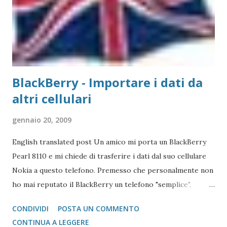
stampante che vogliamo collegare al Mac. Il caso che
abbiamo usato nei precedenti post,...
BlackBerry - Importare i dati da
altri cellulari
gennaio 20, 2009
English translated post Un amico mi porta un BlackBerry
Pearl 8110 e mi chiede di trasferire i dati dal suo cellulare
Nokia a questo telefono. Premesso che personalmente non
ho mai reputato il BlackBerry un telefono "semplice",
l'operazione si è reputata piuttosto complessa. Scartata
CONDIVIDI
POSTA UN COMMENTO
l'idea di mandare i vcard via bluetooth (come si fa con quasi
CONTINUA A LEGGERE