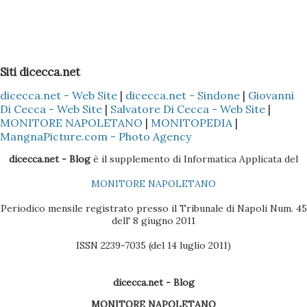
tutti i Nokia e Samsung), l'unica alternativa è quella di
appoggiarsi a Microsoft Outlook !!! Come fare? 1 -
Installare il Microsoft Outlook (XP o 2003) nel proprio PC
2 - Installare (nel caso specifico del Nokia) il programma
Siti dicecca.net
Nokia PC Suite 3 - Sincronizzare solo la Rubrica
dicecca.net - Web Site
|
dicecca.net - Sindone
|
Giovanni
(ovviamente dipende sempre se il cellulare Nokia è il Vostro
Di Cecca - Web Site
|
Salvatore Di Cecca - Web Site
|
o di un Vostro amico) del Nokia con l'Outlook, così che tutti
MONITORE NAPOLETANO
|
MONITOPEDIA
|
i dati presenti nella Rubrica siano copiati nella sezione
MangnaPicture.com - Photo Agency
Contatti dell'Outlook 4 - Scaricare l'ultima versione del
dicecca.net - Blog
è il supplemento di Informatica Applicata del
BlackBerry Desktop Manager (se il pacchetto è quello
MONITORE NAPOLETANO
Vodafone, la versione sul CD non è molto efficac...
Periodico mensile registrato presso il Tribunale di Napoli Num. 45
dell' 8 giugno 2011
ISSN 2239-7035 (del 14 luglio 2011)
dicecca.net - Blog
MONITORE NAPOLETANO