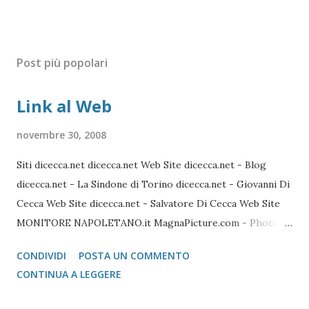
Post più popolari
Link al Web
novembre 30, 2008
Siti dicecca.net dicecca.net Web Site dicecca.net - Blog
dicecca.net - La Sindone di Torino dicecca.net - Giovanni Di
Cecca Web Site dicecca.net - Salvatore Di Cecca Web Site
MONITORE NAPOLETANO.it MagnaPicture.com - Photo
Agency Lista di Comandi Linux Shell Lista di Comandi Linux
CONDIVIDI
POSTA UN COMMENTO
Mozilla FireFox / Thunderbird / FileZilla Portable FireFox
CONTINUA A LEGGERE
Download localizzati FireFox Portable - Pagina download
localizzati ThunterBird Portable - Pagina dei download