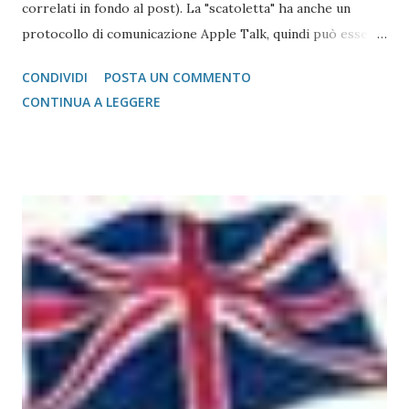
correlati in fondo al post). La "scatoletta" ha anche un
protocollo di comunicazione Apple Talk, quindi può essere
collegata (fare da tramite) anche a stampanti che abbiano la
CONDIVIDI
POSTA UN COMMENTO
gestione post script integrata (quasi tutte le stampanti
CONTINUA A LEGGERE
salvo quelle del gruppo Ricoh che hanno bisogno di un
apposito moduol installato) sul Mac. Print Server GetNet 1
Parallela e 2 USB Il metodo di installazione è molto simile a
quello visto su Windows, con la differenza sostanziale che
non è necessario scegliere tra moltissimi modelli, ma si
gestisce in modo più semplice. Purtroppo sul Mac non è
possibile (allo stato attuale) collegare print server di tipo
TP-Link, ovvero replicatori di porta USB su Lan, in quanto
non esiste un driver adatto. Detto questo, consideriamo la
stampante che vogliamo collegare al Mac. Il caso che
abbiamo usato nei precedenti post,...