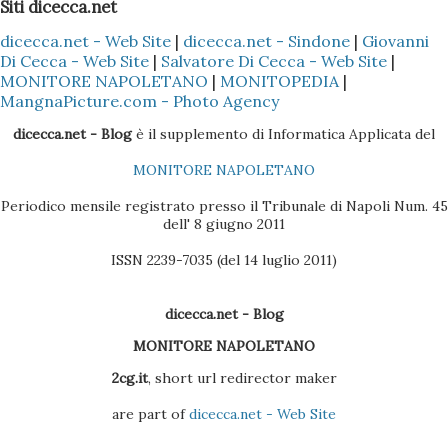
Siti dicecca.net
Nokia PC Suite 3 - Sincronizzare solo la Rubrica
dicecca.net - Web Site
|
dicecca.net - Sindone
|
Giovanni
(ovviamente dipende sempre se il cellulare Nokia è il Vostro
Di Cecca - Web Site
|
Salvatore Di Cecca - Web Site
|
o di un Vostro amico) del Nokia con l'Outlook, così che tutti
MONITORE NAPOLETANO
|
MONITOPEDIA
|
i dati presenti nella Rubrica siano copiati nella sezione
MangnaPicture.com - Photo Agency
Contatti dell'Outlook 4 - Scaricare l'ultima versione del
dicecca.net - Blog
è il supplemento di Informatica Applicata del
BlackBerry Desktop Manager (se il pacchetto è quello
MONITORE NAPOLETANO
Vodafone, la versione sul CD non è molto efficac...
Periodico mensile registrato presso il Tribunale di Napoli Num. 45
dell' 8 giugno 2011
ISSN 2239-7035 (del 14 luglio 2011)
dicecca.net - Blog
MONITORE NAPOLETANO
2cg.it
, short url redirector maker
are part of
dicecca.net - Web Site