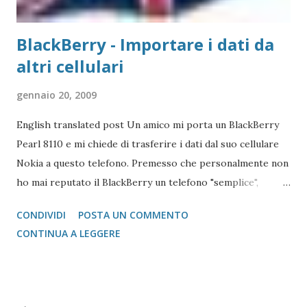
BlackBerry - Importare i dati da
altri cellulari
gennaio 20, 2009
English translated post Un amico mi porta un BlackBerry
Pearl 8110 e mi chiede di trasferire i dati dal suo cellulare
Nokia a questo telefono. Premesso che personalmente non
ho mai reputato il BlackBerry un telefono "semplice",
l'operazione si è reputata piuttosto complessa. Scartata
CONDIVIDI
POSTA UN COMMENTO
l'idea di mandare i vcard via bluetooth (come si fa con quasi
CONTINUA A LEGGERE
tutti i Nokia e Samsung), l'unica alternativa è quella di
appoggiarsi a Microsoft Outlook !!! Come fare? 1 -
Installare il Microsoft Outlook (XP o 2003) nel proprio PC
2 - Installare (nel caso specifico del Nokia) il programma