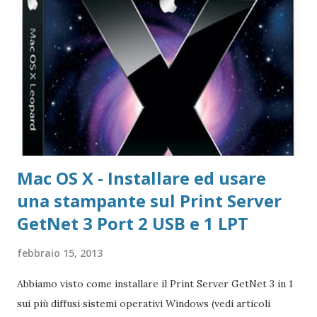
e Adobe Reader Cartella tutte le versioni Adobe Reader da
scaricare offline Microsoft 365 Accedere ad area riservata
Microsoft 365 Scarica Office (365 o versione unica) dal Sito
Microsoft Windows 365 VideoLAN VLC Video Player Pagina
di Download di VLC Pix Resizer for Windows Pagina
dell'autore del progr...
Mac OS X - Installare ed usare
una stampante sul Print Server
GetNet 3 Port 2 USB e 1 LPT
febbraio 15, 2013
Abbiamo visto come installare il Print Server GetNet 3 in 1
sui più diffusi sistemi operativi Windows (vedi articoli