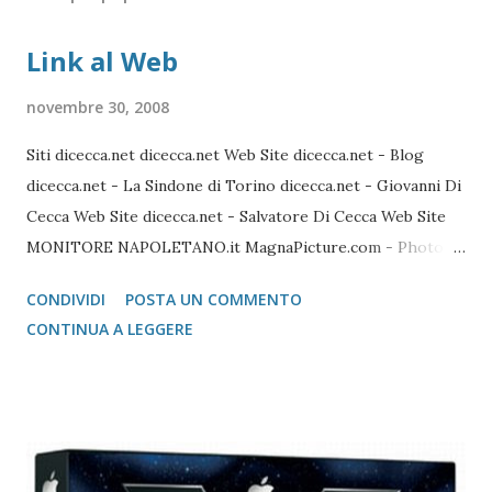
Link al Web
novembre 30, 2008
Siti dicecca.net dicecca.net Web Site dicecca.net - Blog
dicecca.net - La Sindone di Torino dicecca.net - Giovanni Di
Cecca Web Site dicecca.net - Salvatore Di Cecca Web Site
MONITORE NAPOLETANO.it MagnaPicture.com - Photo
Agency Lista di Comandi Linux Shell Lista di Comandi Linux
CONDIVIDI
POSTA UN COMMENTO
Mozilla FireFox / Thunderbird / FileZilla Portable FireFox
CONTINUA A LEGGERE
Download localizzati FireFox Portable - Pagina download
localizzati ThunterBird Portable - Pagina dei download
localizzati FileZilla Portable Avast Avast Download Avast
Registrazione Vecchie versioni Avast Attivazione della
copia gratuita per 1 anno Adobe Reader Get Adobe Acrobat