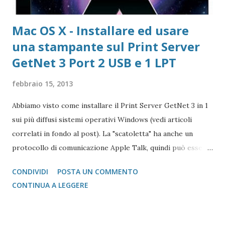
Mac OS X - Installare ed usare
una stampante sul Print Server
GetNet 3 Port 2 USB e 1 LPT
febbraio 15, 2013
Abbiamo visto come installare il Print Server GetNet 3 in 1
sui più diffusi sistemi operativi Windows (vedi articoli
correlati in fondo al post). La "scatoletta" ha anche un
protocollo di comunicazione Apple Talk, quindi può essere
collegata (fare da tramite) anche a stampanti che abbiano la
CONDIVIDI
POSTA UN COMMENTO
gestione post script integrata (quasi tutte le stampanti
CONTINUA A LEGGERE
salvo quelle del gruppo Ricoh che hanno bisogno di un
apposito moduol installato) sul Mac. Print Server GetNet 1
Parallela e 2 USB Il metodo di installazione è molto simile a