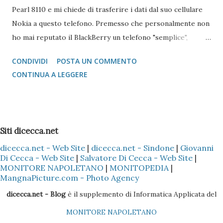
Pearl 8110 e mi chiede di trasferire i dati dal suo cellulare
Nokia a questo telefono. Premesso che personalmente non
ho mai reputato il BlackBerry un telefono "semplice",
l'operazione si è reputata piuttosto complessa. Scartata
CONDIVIDI
POSTA UN COMMENTO
l'idea di mandare i vcard via bluetooth (come si fa con quasi
CONTINUA A LEGGERE
tutti i Nokia e Samsung), l'unica alternativa è quella di
appoggiarsi a Microsoft Outlook !!! Come fare? 1 -
Installare il Microsoft Outlook (XP o 2003) nel proprio PC
2 - Installare (nel caso specifico del Nokia) il programma
Siti dicecca.net
Nokia PC Suite 3 - Sincronizzare solo la Rubrica
dicecca.net - Web Site
|
dicecca.net - Sindone
|
Giovanni
(ovviamente dipende sempre se il cellulare Nokia è il Vostro
Di Cecca - Web Site
|
Salvatore Di Cecca - Web Site
|
o di un Vostro amico) del Nokia con l'Outlook, così che tutti
MONITORE NAPOLETANO
|
MONITOPEDIA
|
i dati presenti nella Rubrica siano copiati nella sezione
MangnaPicture.com - Photo Agency
Contatti dell'Outlook 4 - Scaricare l'ultima versione del
dicecca.net - Blog
è il supplemento di Informatica Applicata del
BlackBerry Desktop Manager (se il pacchetto è quello
MONITORE NAPOLETANO
Vodafone, la versione sul CD non è molto efficac...