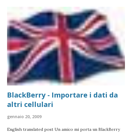
quello visto su Windows, con la differenza sostanziale che
non è necessario scegliere tra moltissimi modelli, ma si
gestisce in modo più semplice. Purtroppo sul Mac non è
possibile (allo stato attuale) collegare print server di tipo
TP-Link, ovvero replicatori di porta USB su Lan, in quanto
non esiste un driver adatto. Detto questo, consideriamo la
stampante che vogliamo collegare al Mac. Il caso che
abbiamo usato nei precedenti post,...
BlackBerry - Importare i dati da
altri cellulari
gennaio 20, 2009
English translated post Un amico mi porta un BlackBerry