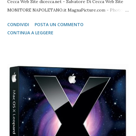
Cecca Web Site dicecca.net - Salvatore Di Cecca Web Site
MONITORE NAPOLETANO.it MagnaPicture.com - Photo
Agency Lista di Comandi Linux Shell Lista di Comandi Linux
CONDIVIDI
POSTA UN COMMENTO
Mozilla FireFox / Thunderbird / FileZilla Portable FireFox
CONTINUA A LEGGERE
Download localizzati FireFox Portable - Pagina download
localizzati ThunterBird Portable - Pagina dei download
localizzati FileZilla Portable Avast Avast Download Avast
Registrazione Vecchie versioni Avast Attivazione della
copia gratuita per 1 anno Adobe Reader Get Adobe Acrobat
e Adobe Reader Cartella tutte le versioni Adobe Reader da
scaricare offline Microsoft 365 Accedere ad area riservata
Microsoft 365 Scarica Office (365 o versione unica) dal Sito
Microsoft Windows 365 VideoLAN VLC Video Player Pagina
di Download di VLC Pix Resizer for Windows Pagina
dell'autore del progr...