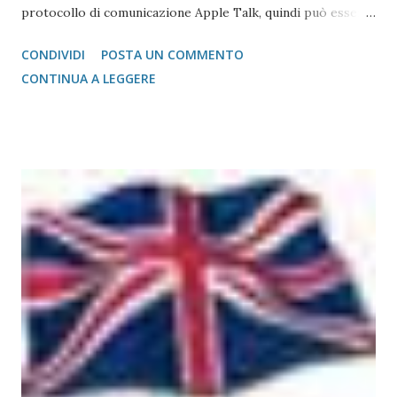
protocollo di comunicazione Apple Talk, quindi può essere
collegata (fare da tramite) anche a stampanti che abbiano la
CONDIVIDI
POSTA UN COMMENTO
gestione post script integrata (quasi tutte le stampanti
CONTINUA A LEGGERE
salvo quelle del gruppo Ricoh che hanno bisogno di un
apposito moduol installato) sul Mac. Print Server GetNet 1
Parallela e 2 USB Il metodo di installazione è molto simile a
quello visto su Windows, con la differenza sostanziale che
non è necessario scegliere tra moltissimi modelli, ma si
gestisce in modo più semplice. Purtroppo sul Mac non è
possibile (allo stato attuale) collegare print server di tipo
TP-Link, ovvero replicatori di porta USB su Lan, in quanto
non esiste un driver adatto. Detto questo, consideriamo la
stampante che vogliamo collegare al Mac. Il caso che
abbiamo usato nei precedenti post,...