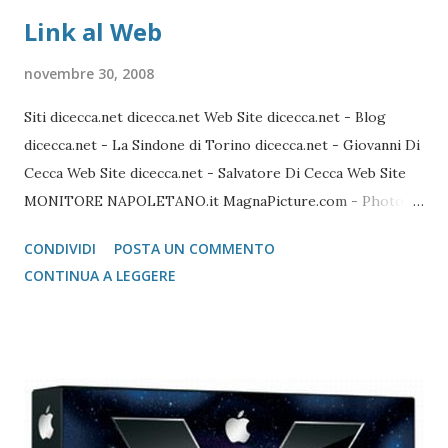
Link al Web
novembre 30, 2008
Siti dicecca.net dicecca.net Web Site dicecca.net - Blog
dicecca.net - La Sindone di Torino dicecca.net - Giovanni Di
Cecca Web Site dicecca.net - Salvatore Di Cecca Web Site
MONITORE NAPOLETANO.it MagnaPicture.com - Photo
Agency Lista di Comandi Linux Shell Lista di Comandi Linux
CONDIVIDI
POSTA UN COMMENTO
Mozilla FireFox / Thunderbird / FileZilla Portable FireFox
CONTINUA A LEGGERE
Download localizzati FireFox Portable - Pagina download
localizzati ThunterBird Portable - Pagina dei download
localizzati FileZilla Portable Avast Avast Download Avast
Registrazione Vecchie versioni Avast Attivazione della
copia gratuita per 1 anno Adobe Reader Get Adobe Acrobat
e Adobe Reader Cartella tutte le versioni Adobe Reader da