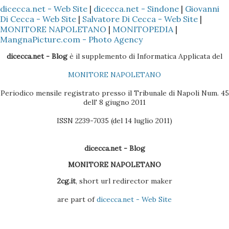
dicecca.net - Web Site
|
dicecca.net - Sindone
|
Giovanni
(ovviamente dipende sempre se il cellulare Nokia è il Vostro
Di Cecca - Web Site
|
Salvatore Di Cecca - Web Site
|
o di un Vostro amico) del Nokia con l'Outlook, così che tutti
MONITORE NAPOLETANO
|
MONITOPEDIA
|
i dati presenti nella Rubrica siano copiati nella sezione
MangnaPicture.com - Photo Agency
Contatti dell'Outlook 4 - Scaricare l'ultima versione del
dicecca.net - Blog
è il supplemento di Informatica Applicata del
BlackBerry Desktop Manager (se il pacchetto è quello
MONITORE NAPOLETANO
Vodafone, la versione sul CD non è molto efficac...
Periodico mensile registrato presso il Tribunale di Napoli Num. 45
dell' 8 giugno 2011
ISSN 2239-7035 (del 14 luglio 2011)
dicecca.net - Blog
MONITORE NAPOLETANO
2cg.it
, short url redirector maker
are part of
dicecca.net - Web Site