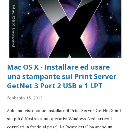
scaricare offline Microsoft 365 Accedere ad area riservata
Microsoft 365 Scarica Office (365 o versione unica) dal Sito
Microsoft Windows 365 VideoLAN VLC Video Player Pagina
di Download di VLC Pix Resizer for Windows Pagina
dell'autore del progr...
Mac OS X - Installare ed usare
una stampante sul Print Server
GetNet 3 Port 2 USB e 1 LPT
febbraio 15, 2013
Abbiamo visto come installare il Print Server GetNet 3 in 1
sui più diffusi sistemi operativi Windows (vedi articoli
correlati in fondo al post). La "scatoletta" ha anche un