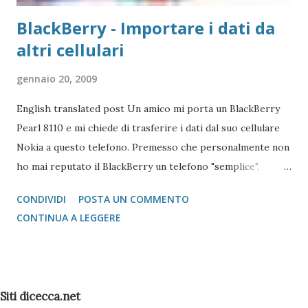
BlackBerry - Importare i dati da
altri cellulari
gennaio 20, 2009
English translated post Un amico mi porta un BlackBerry
Pearl 8110 e mi chiede di trasferire i dati dal suo cellulare
Nokia a questo telefono. Premesso che personalmente non
ho mai reputato il BlackBerry un telefono "semplice",
l'operazione si è reputata piuttosto complessa. Scartata
CONDIVIDI
POSTA UN COMMENTO
l'idea di mandare i vcard via bluetooth (come si fa con quasi
CONTINUA A LEGGERE
tutti i Nokia e Samsung), l'unica alternativa è quella di
appoggiarsi a Microsoft Outlook !!! Come fare? 1 -
Installare il Microsoft Outlook (XP o 2003) nel proprio PC
2 - Installare (nel caso specifico del Nokia) il programma
Siti dicecca.net
Nokia PC Suite 3 - Sincronizzare solo la Rubrica